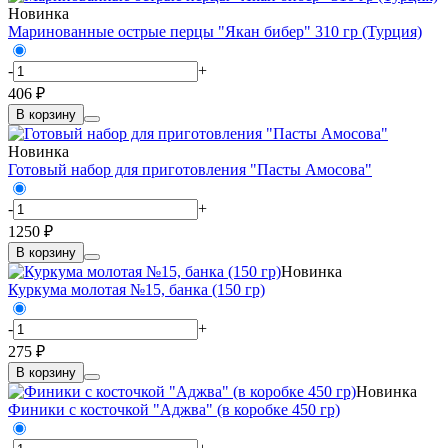
Новинка
Маринованные острые перцы "Якан бибер" 310 гр (Турция)
-
+
406 ₽
В корзину
Новинка
Готовый набор для приготовления "Пасты Амосова"
-
+
1250 ₽
В корзину
Новинка
Куркума молотая №15, банка (150 гр)
-
+
275 ₽
В корзину
Новинка
Финики с косточкой "Аджва" (в коробке 450 гр)