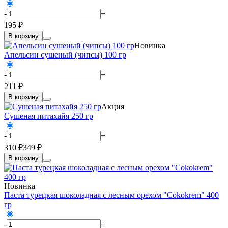
-
+
195 ₽
В корзину
Новинка
Апельсин сушеный (чипсы) 100 гр
-
+
211 ₽
В корзину
Акция
Сушеная питахайя 250 гр
-
+
310 ₽
349 ₽
В корзину
Новинка
Паста турецкая шоколадная с лесным орехом "Cokokrem" 400
гр
-
+