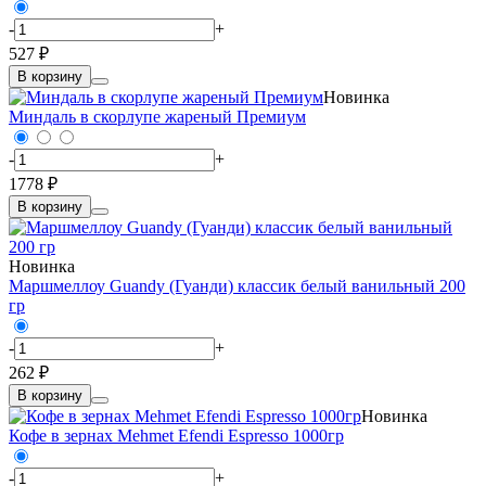
-
+
527 ₽
В корзину
Новинка
Миндаль в скорлупе жареный Премиум
-
+
1778 ₽
В корзину
Новинка
Маршмеллоу Guandy (Гуанди) классик белый ванильный 200
гр
-
+
262 ₽
В корзину
Новинка
Кофе в зернах Mehmet Efendi Espresso 1000гр
-
+