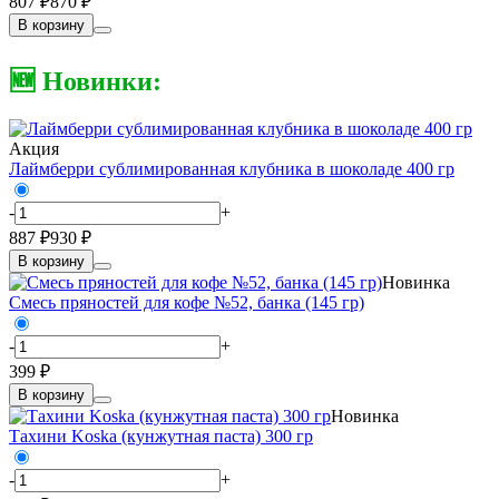
807 ₽
870 ₽
В корзину
🆕 Новинки:
Акция
Лаймберри сублимированная клубника в шоколаде 400 гр
-
+
887 ₽
930 ₽
В корзину
Новинка
Смесь пряностей для кофе №52, банка (145 гр)
-
+
399 ₽
В корзину
Новинка
Тахини Koska (кунжутная паста) 300 гр
-
+