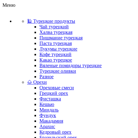
Меню
🕌 Турецкие продукты
Чай турецкий
Халва турецкая
Пишмание турецкая
Паста турецкая
Лукумы турецкие
Кофе турецкий
Какао турецкое
Вяленые помидоры турецкие
Турецкие оливки
Разное
🌰 Орехи
Ореховые смеси
Грецкий орех
Фисташка
Кешью
Миндаль
Фундук
Макадамия
Арахис
Кедровый орех
Бразильский орех