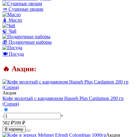
🥕 Сушеные овощи
🧴 Масло
🍃 Чай
🎁 Подарочные наборы
🍽️ Посуда
🔥 Акции:
Акция
Кофе молотый с кардамоном Hasseb Plus Cardamon 200 гр
(Сирия)
-
+
582 ₽
599 ₽
В корзину
Акция