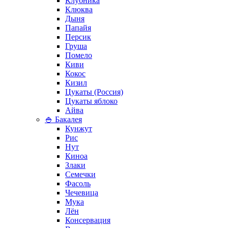
Клубника
Клюква
Дыня
Папайя
Персик
Груша
Помело
Киви
Кокос
Кизил
Цукаты (Россия)
Цукаты яблоко
Айва
🍚 Бакалея
Кунжут
Рис
Нут
Киноа
Злаки
Семечки
Фасоль
Чечевица
Мука
Лён
Консервация