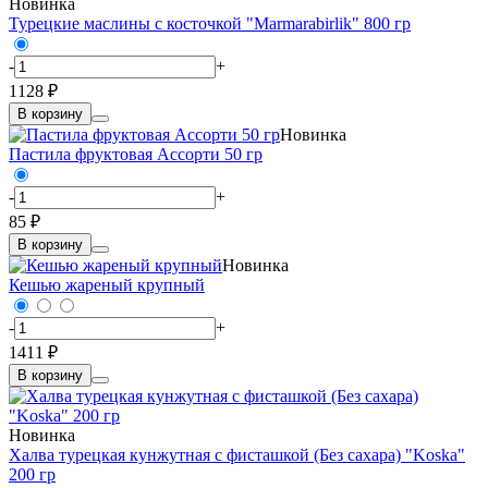
Новинка
Турецкие маслины с косточкой "Marmarabirlik" 800 гр
-
+
1128 ₽
В корзину
Новинка
Пастила фруктовая Ассорти 50 гр
-
+
85 ₽
В корзину
Новинка
Кешью жареный крупный
-
+
1411 ₽
В корзину
Новинка
Халва турецкая кунжутная с фисташкой (Без сахара) "Koska"
200 гр