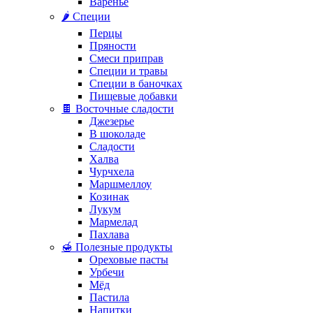
Варенье
🌶️ Специи
Перцы
Пряности
Смеси приправ
Специи и травы
Специи в баночках
Пищевые добавки
🍫 Восточные сладости
Джезерье
В шоколаде
Сладости
Халва
Чурчхела
Маршмеллоу
Козинак
Лукум
Мармелад
Пахлава
🍯 Полезные продукты
Ореховые пасты
Урбечи
Мёд
Пастила
Напитки