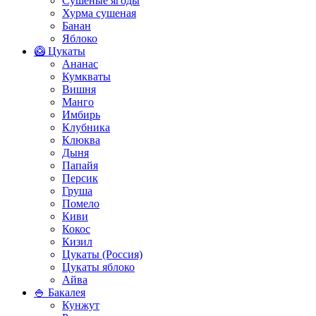
Сушеные ягоды
Хурма сушеная
Банан
Яблоко
🥝 Цукаты
Ананас
Кумкваты
Вишня
Манго
Имбирь
Клубника
Клюква
Дыня
Папайя
Персик
Груша
Помело
Киви
Кокос
Кизил
Цукаты (Россия)
Цукаты яблоко
Айва
🍚 Бакалея
Кунжут