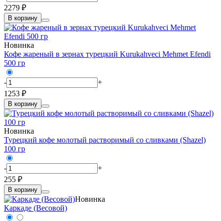
2279 ₽
В корзину
Новинка
Кофе жареный в зернах турецкий Kurukahveci Mehmet Efendi
500 гр
-
+
1253 ₽
В корзину
Новинка
Турецкий кофе молотый растворимый со сливками (Shazel)
100 гр
-
+
255 ₽
В корзину
Новинка
Каркаде (Весовой)