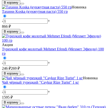
В корзину
Новинка
Тахини Koska (кунжутная паста) 550 гр
-
+
866 ₽
В корзину
Акция
Турецкий кофе молотый Mehmet Efendi (Мехмет Эфенди) 100
гр
-
+
246 ₽
269 ₽
В корзину
Новинка
Чай чёрный турецкий "Caykur Rize Turist" 1 кг
-
+
1595 ₽
В корзину