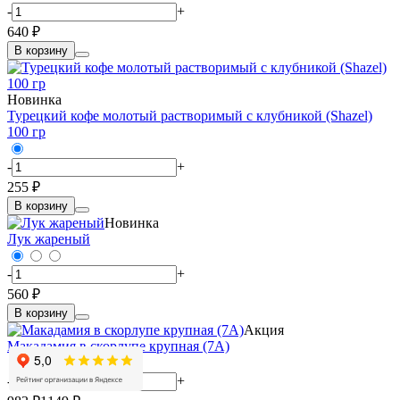
-
+
640 ₽
В корзину
Новинка
Турецкий кофе молотый растворимый с клубникой (Shazel)
100 гр
-
+
255 ₽
В корзину
Новинка
Лук жареный
-
+
560 ₽
В корзину
Акция
Макадамия в скорлупе крупная (7А)
-
+