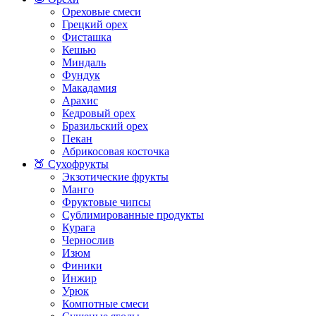
Ореховые смеси
Грецкий орех
Фисташка
Кешью
Миндаль
Фундук
Макадамия
Арахис
Кедровый орех
Бразильский орех
Пекан
Абрикосовая косточка
🍑 Сухофрукты
Экзотические фрукты
Манго
Фруктовые чипсы
Сублимированные продукты
Курага
Чернослив
Изюм
Финики
Инжир
Урюк
Компотные смеси