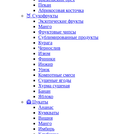
Пекан
Абрикосовая косточка
🍑 Сухофрукты
Экзотические фрукты
Манго
Фруктовые чипсы
Сублимированные продукты
Курага
Чернослив
Изюм
Финики
Инжир
Урюк
Компотные смеси
Сушеные ягоды
Хурма сушеная
Банан
Яблоко
🥝 Цукаты
Ананас
Кумкваты
Вишня
Манго
Имбирь