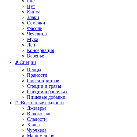
Рис
Нут
Киноа
Злаки
Семечки
Фасоль
Чечевица
Мука
Лён
Консервация
Варенье
🌶️ Специи
Перцы
Пряности
Смеси приправ
Специи и травы
Специи в баночках
Пищевые добавки
🍫 Восточные сладости
Джезерье
В шоколаде
Сладости
Халва
Чурчхела
Маршмеллоу