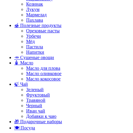
Козинак
Лукум
Мармелад
Пахлава
🍯 Полезные продукты
Ореховые пасты
Урбечи
Мёд
Пастила
Напитки
🥕 Сушеные овощи
🧴 Масло
Масло для плова
Масло оливковое
Масло кокосовое
🍃 Чай
Зеленый
Фруктовый
Травяной
Черный
Иван чай
Добавки к чаю
🎁 Подарочные наборы
🍽️ Посуда