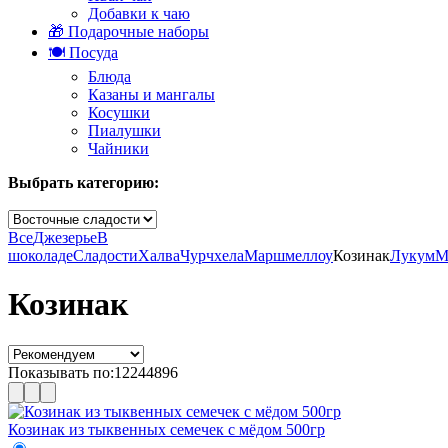
Добавки к чаю
🎁 Подарочные наборы
🍽️ Посуда
Блюда
Казаны и мангалы
Косушки
Пиалушки
Чайники
Выбрать категорию:
Все
Джезерье
В
шоколаде
Сладости
Халва
Чурчхела
Маршмеллоу
Козинак
Лукум
М
Козинак
Показывать по:
12
24
48
96
Козинак из тыквенных семечек с мёдом 500гр