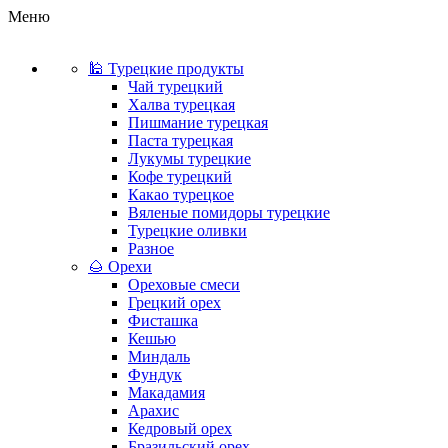
Меню
🕌 Турецкие продукты
Чай турецкий
Халва турецкая
Пишмание турецкая
Паста турецкая
Лукумы турецкие
Кофе турецкий
Какао турецкое
Вяленые помидоры турецкие
Турецкие оливки
Разное
🌰 Орехи
Ореховые смеси
Грецкий орех
Фисташка
Кешью
Миндаль
Фундук
Макадамия
Арахис
Кедровый орех
Бразильский орех