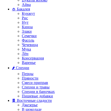
Цукаты яблоко
Айва
🍚 Бакалея
Кунжут
Рис
Нут
Киноа
Злаки
Семечки
Фасоль
Чечевица
Мука
Лён
Консервация
Варенье
🌶️ Специи
Перцы
Пряности
Смеси приправ
Специи и травы
Специи в баночках
Пищевые добавки
🍫 Восточные сладости
Джезерье
В шоколаде