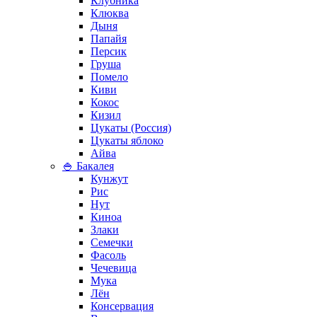
Клубника
Клюква
Дыня
Папайя
Персик
Груша
Помело
Киви
Кокос
Кизил
Цукаты (Россия)
Цукаты яблоко
Айва
🍚 Бакалея
Кунжут
Рис
Нут
Киноа
Злаки
Семечки
Фасоль
Чечевица
Мука
Лён
Консервация