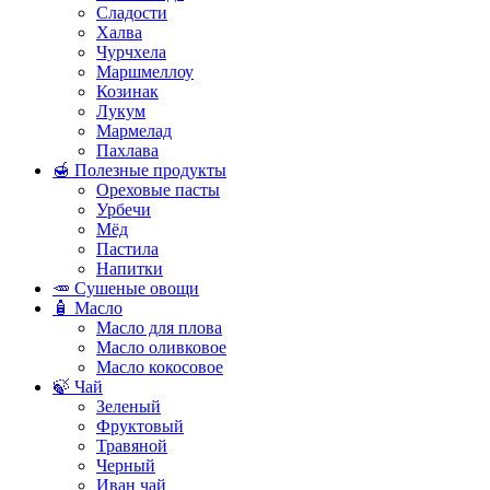
Сладости
Халва
Чурчхела
Маршмеллоу
Козинак
Лукум
Мармелад
Пахлава
🍯 Полезные продукты
Ореховые пасты
Урбечи
Мёд
Пастила
Напитки
🥕 Сушеные овощи
🧴 Масло
Масло для плова
Масло оливковое
Масло кокосовое
🍃 Чай
Зеленый
Фруктовый
Травяной
Черный
Иван чай