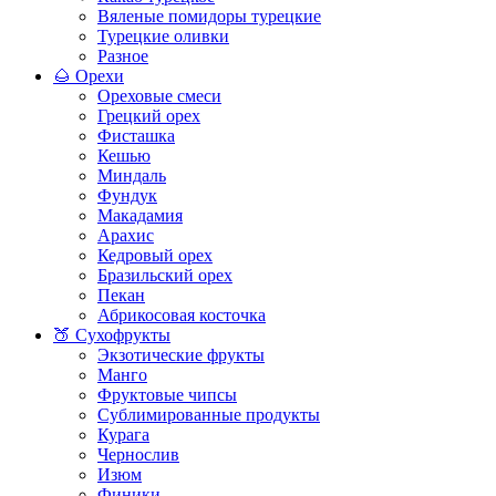
Вяленые помидоры турецкие
Турецкие оливки
Разное
🌰 Орехи
Ореховые смеси
Грецкий орех
Фисташка
Кешью
Миндаль
Фундук
Макадамия
Арахис
Кедровый орех
Бразильский орех
Пекан
Абрикосовая косточка
🍑 Сухофрукты
Экзотические фрукты
Манго
Фруктовые чипсы
Сублимированные продукты
Курага
Чернослив
Изюм
Финики