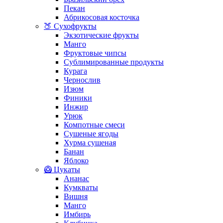
Пекан
Абрикосовая косточка
🍑 Сухофрукты
Экзотические фрукты
Манго
Фруктовые чипсы
Сублимированные продукты
Курага
Чернослив
Изюм
Финики
Инжир
Урюк
Компотные смеси
Сушеные ягоды
Хурма сушеная
Банан
Яблоко
🥝 Цукаты
Ананас
Кумкваты
Вишня
Манго
Имбирь