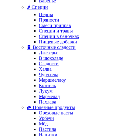
Варенье
🌶️ Специи
Перцы
Пряности
Смеси приправ
Специи и травы
Специи в баночках
Пищевые добавки
🍫 Восточные сладости
Джезерье
В шоколаде
Сладости
Халва
Чурчхела
Маршмеллоу
Козинак
Лукум
Мармелад
Пахлава
🍯 Полезные продукты
Ореховые пасты
Урбечи
Мёд
Пастила
Напитки