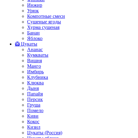
Инжир
Урюк
Компотные смеси
Сушеные ягоды
Хурма сушеная
Банан
Яблоко
🥝 Цукаты
Ананас
Кумкваты
Вишня
Манго
Имбирь
Клубника
Клюква
Дыня
Папайя
Персик
Груша
Помело
Киви
Кокос
Кизил
Цукаты (Россия)