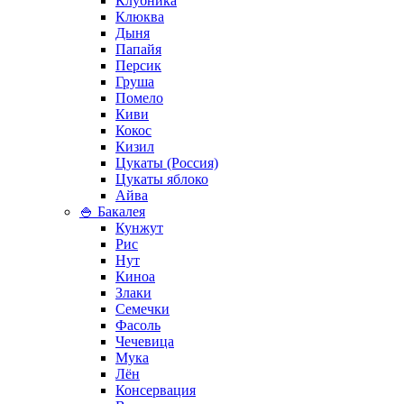
Клубника
Клюква
Дыня
Папайя
Персик
Груша
Помело
Киви
Кокос
Кизил
Цукаты (Россия)
Цукаты яблоко
Айва
🍚 Бакалея
Кунжут
Рис
Нут
Киноа
Злаки
Семечки
Фасоль
Чечевица
Мука
Лён
Консервация