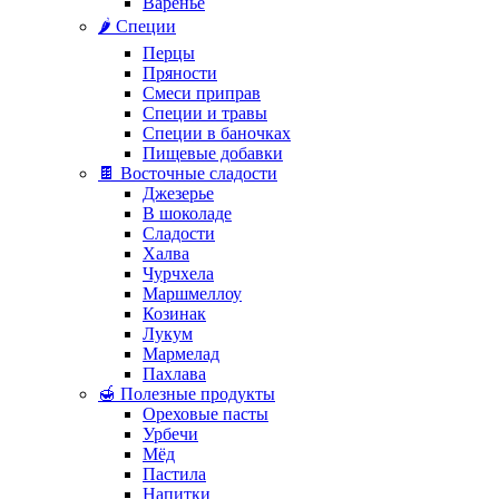
Варенье
🌶️ Специи
Перцы
Пряности
Смеси приправ
Специи и травы
Специи в баночках
Пищевые добавки
🍫 Восточные сладости
Джезерье
В шоколаде
Сладости
Халва
Чурчхела
Маршмеллоу
Козинак
Лукум
Мармелад
Пахлава
🍯 Полезные продукты
Ореховые пасты
Урбечи
Мёд
Пастила
Напитки