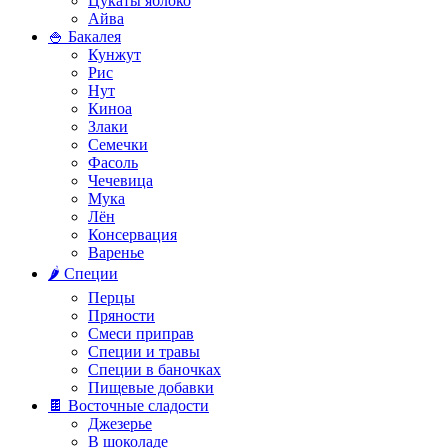
Цукаты яблоко
Айва
🍚 Бакалея
Кунжут
Рис
Нут
Киноа
Злаки
Семечки
Фасоль
Чечевица
Мука
Лён
Консервация
Варенье
🌶️ Специи
Перцы
Пряности
Смеси приправ
Специи и травы
Специи в баночках
Пищевые добавки
🍫 Восточные сладости
Джезерье
В шоколаде