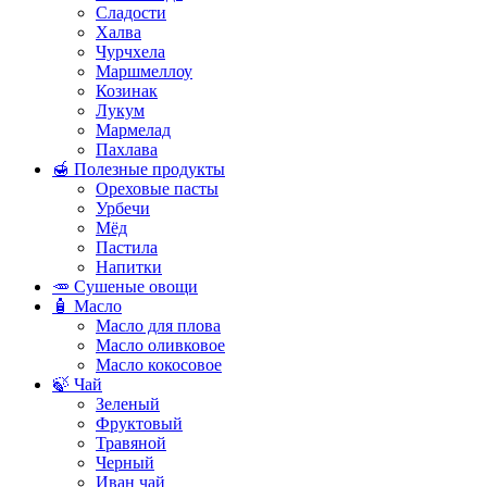
Сладости
Халва
Чурчхела
Маршмеллоу
Козинак
Лукум
Мармелад
Пахлава
🍯 Полезные продукты
Ореховые пасты
Урбечи
Мёд
Пастила
Напитки
🥕 Сушеные овощи
🧴 Масло
Масло для плова
Масло оливковое
Масло кокосовое
🍃 Чай
Зеленый
Фруктовый
Травяной
Черный
Иван чай