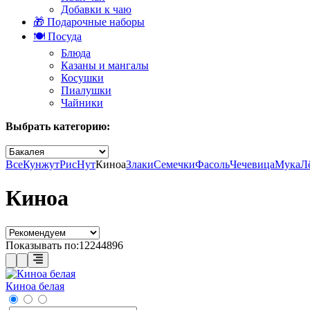
Добавки к чаю
🎁 Подарочные наборы
🍽️ Посуда
Блюда
Казаны и мангалы
Косушки
Пиалушки
Чайники
Выбрать категорию:
Все
Кунжут
Рис
Нут
Киноа
Злаки
Семечки
Фасоль
Чечевица
Мука
Л
Киноа
Показывать по:
12
24
48
96
Киноа белая