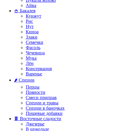
Цукаты яблоко
Айва
🍚 Бакалея
Кунжут
Рис
Нут
Киноа
Злаки
Семечки
Фасоль
Чечевица
Мука
Лён
Консервация
Варенье
🌶️ Специи
Перцы
Пряности
Смеси приправ
Специи и травы
Специи в баночках
Пищевые добавки
🍫 Восточные сладости
Джезерье
В шоколаде