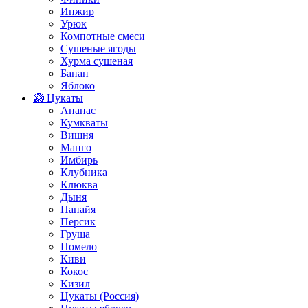
Инжир
Урюк
Компотные смеси
Сушеные ягоды
Хурма сушеная
Банан
Яблоко
🥝 Цукаты
Ананас
Кумкваты
Вишня
Манго
Имбирь
Клубника
Клюква
Дыня
Папайя
Персик
Груша
Помело
Киви
Кокос
Кизил
Цукаты (Россия)