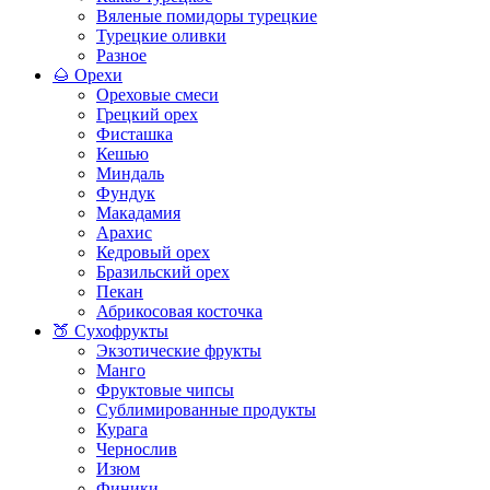
Вяленые помидоры турецкие
Турецкие оливки
Разное
🌰 Орехи
Ореховые смеси
Грецкий орех
Фисташка
Кешью
Миндаль
Фундук
Макадамия
Арахис
Кедровый орех
Бразильский орех
Пекан
Абрикосовая косточка
🍑 Сухофрукты
Экзотические фрукты
Манго
Фруктовые чипсы
Сублимированные продукты
Курага
Чернослив
Изюм
Финики