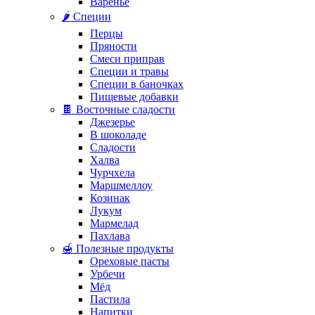
Варенье
🌶️ Специи
Перцы
Пряности
Смеси приправ
Специи и травы
Специи в баночках
Пищевые добавки
🍫 Восточные сладости
Джезерье
В шоколаде
Сладости
Халва
Чурчхела
Маршмеллоу
Козинак
Лукум
Мармелад
Пахлава
🍯 Полезные продукты
Ореховые пасты
Урбечи
Мёд
Пастила
Напитки