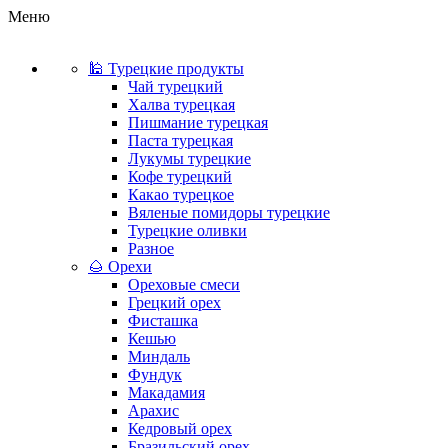
Меню
🕌 Турецкие продукты
Чай турецкий
Халва турецкая
Пишмание турецкая
Паста турецкая
Лукумы турецкие
Кофе турецкий
Какао турецкое
Вяленые помидоры турецкие
Турецкие оливки
Разное
🌰 Орехи
Ореховые смеси
Грецкий орех
Фисташка
Кешью
Миндаль
Фундук
Макадамия
Арахис
Кедровый орех
Бразильский орех