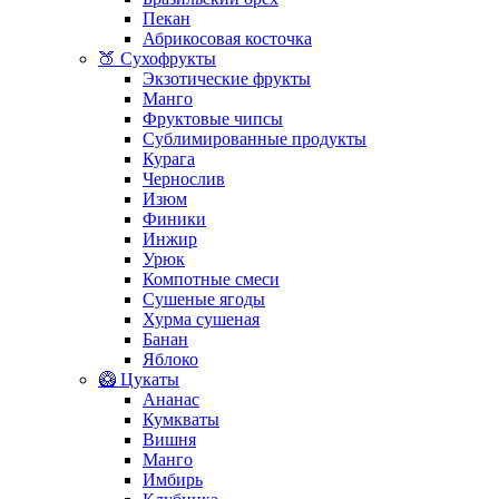
Пекан
Абрикосовая косточка
🍑 Сухофрукты
Экзотические фрукты
Манго
Фруктовые чипсы
Сублимированные продукты
Курага
Чернослив
Изюм
Финики
Инжир
Урюк
Компотные смеси
Сушеные ягоды
Хурма сушеная
Банан
Яблоко
🥝 Цукаты
Ананас
Кумкваты
Вишня
Манго
Имбирь