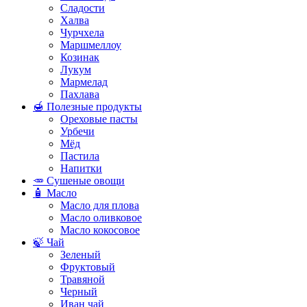
Сладости
Халва
Чурчхела
Маршмеллоу
Козинак
Лукум
Мармелад
Пахлава
🍯 Полезные продукты
Ореховые пасты
Урбечи
Мёд
Пастила
Напитки
🥕 Сушеные овощи
🧴 Масло
Масло для плова
Масло оливковое
Масло кокосовое
🍃 Чай
Зеленый
Фруктовый
Травяной
Черный
Иван чай