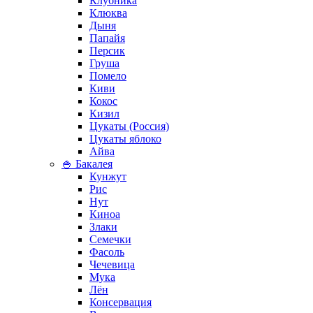
Клубника
Клюква
Дыня
Папайя
Персик
Груша
Помело
Киви
Кокос
Кизил
Цукаты (Россия)
Цукаты яблоко
Айва
🍚 Бакалея
Кунжут
Рис
Нут
Киноа
Злаки
Семечки
Фасоль
Чечевица
Мука
Лён
Консервация