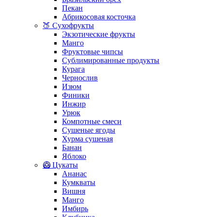
Пекан
Абрикосовая косточка
🍑 Сухофрукты
Экзотические фрукты
Манго
Фруктовые чипсы
Сублимированные продукты
Курага
Чернослив
Изюм
Финики
Инжир
Урюк
Компотные смеси
Сушеные ягоды
Хурма сушеная
Банан
Яблоко
🥝 Цукаты
Ананас
Кумкваты
Вишня
Манго
Имбирь