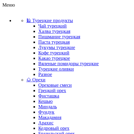
Меню
🕌 Турецкие продукты
Чай турецкий
Халва турецкая
Пишмание турецкая
Паста турецкая
Лукумы турецкие
Кофе турецкий
Какао турецкое
Вяленые помидоры турецкие
Турецкие оливки
Разное
🌰 Орехи
Ореховые смеси
Грецкий орех
Фисташка
Кешью
Миндаль
Фундук
Макадамия
Арахис
Кедровый орех
Бразильский орех