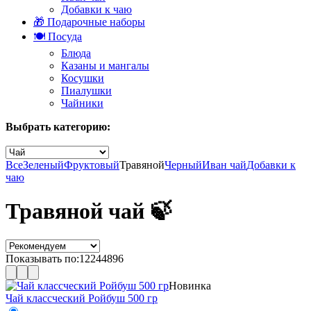
Добавки к чаю
🎁 Подарочные наборы
🍽️ Посуда
Блюда
Казаны и мангалы
Косушки
Пиалушки
Чайники
Выбрать категорию:
Все
Зеленый
Фруктовый
Травяной
Черный
Иван чай
Добавки к
чаю
Травяной чай 🍃
Показывать по:
12
24
48
96
Новинка
Чай классческий Ройбуш 500 гр