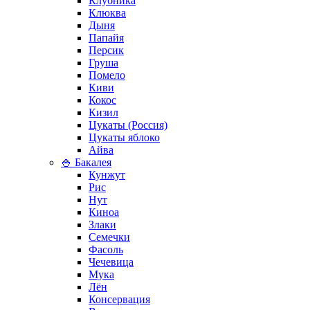
Клубника
Клюква
Дыня
Папайя
Персик
Груша
Помело
Киви
Кокос
Кизил
Цукаты (Россия)
Цукаты яблоко
Айва
🍚 Бакалея
Кунжут
Рис
Нут
Киноа
Злаки
Семечки
Фасоль
Чечевица
Мука
Лён
Консервация