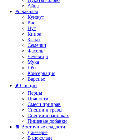
Цукаты яблоко
Айва
🍚 Бакалея
Кунжут
Рис
Нут
Киноа
Злаки
Семечки
Фасоль
Чечевица
Мука
Лён
Консервация
Варенье
🌶️ Специи
Перцы
Пряности
Смеси приправ
Специи и травы
Специи в баночках
Пищевые добавки
🍫 Восточные сладости
Джезерье
В шоколаде