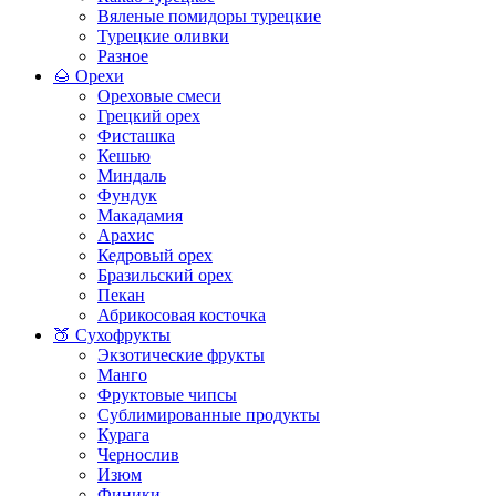
Вяленые помидоры турецкие
Турецкие оливки
Разное
🌰 Орехи
Ореховые смеси
Грецкий орех
Фисташка
Кешью
Миндаль
Фундук
Макадамия
Арахис
Кедровый орех
Бразильский орех
Пекан
Абрикосовая косточка
🍑 Сухофрукты
Экзотические фрукты
Манго
Фруктовые чипсы
Сублимированные продукты
Курага
Чернослив
Изюм
Финики