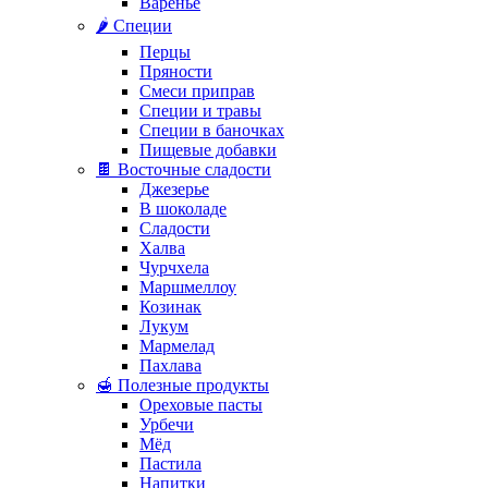
Варенье
🌶️ Специи
Перцы
Пряности
Смеси приправ
Специи и травы
Специи в баночках
Пищевые добавки
🍫 Восточные сладости
Джезерье
В шоколаде
Сладости
Халва
Чурчхела
Маршмеллоу
Козинак
Лукум
Мармелад
Пахлава
🍯 Полезные продукты
Ореховые пасты
Урбечи
Мёд
Пастила
Напитки