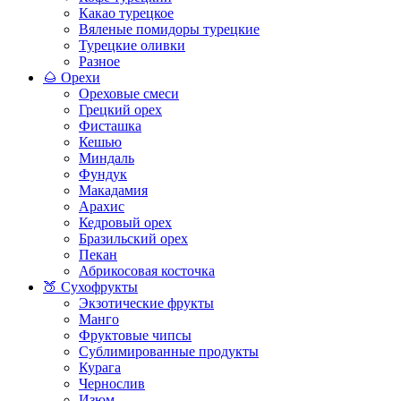
Какао турецкое
Вяленые помидоры турецкие
Турецкие оливки
Разное
🌰 Орехи
Ореховые смеси
Грецкий орех
Фисташка
Кешью
Миндаль
Фундук
Макадамия
Арахис
Кедровый орех
Бразильский орех
Пекан
Абрикосовая косточка
🍑 Сухофрукты
Экзотические фрукты
Манго
Фруктовые чипсы
Сублимированные продукты
Курага
Чернослив
Изюм