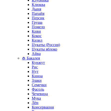
Клубника
Клюква
Дыня
Папайя
Персик
Груша
Помело
Киви
Кокос
Кизил
Цукаты (Россия)
Цукаты яблоко
Айва
🍚 Бакалея
Кунжут
Рис
Нут
Киноа
Злаки
Семечки
Фасоль
Чечевица
Мука
Лён
Консервация