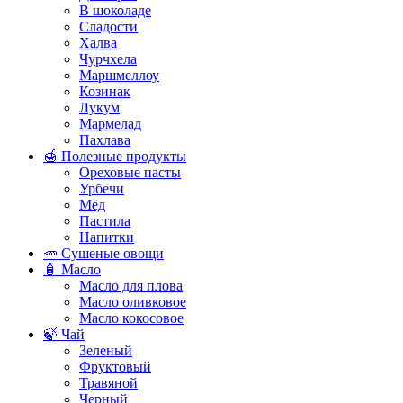
В шоколаде
Сладости
Халва
Чурчхела
Маршмеллоу
Козинак
Лукум
Мармелад
Пахлава
🍯 Полезные продукты
Ореховые пасты
Урбечи
Мёд
Пастила
Напитки
🥕 Сушеные овощи
🧴 Масло
Масло для плова
Масло оливковое
Масло кокосовое
🍃 Чай
Зеленый
Фруктовый
Травяной
Черный