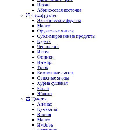
Пекан
Абрикосовая косточка
🍑 Сухофрукты
Экзотические фрукты
Манго
Фруктовые чипсы
Сублимированные продукты
Курага
Чернослив
Изюм
Финики
Инжир
Урюк
Компотные смеси
Сушеные ягоды
Хурма сушеная
Банан
Яблоко
🥝 Цукаты
Ананас
Кумкваты
Вишня
Манго
Имбирь