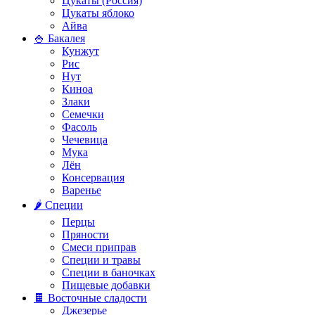
Цукаты (Россия)
Цукаты яблоко
Айва
🍚 Бакалея
Кунжут
Рис
Нут
Киноа
Злаки
Семечки
Фасоль
Чечевица
Мука
Лён
Консервация
Варенье
🌶️ Специи
Перцы
Пряности
Смеси приправ
Специи и травы
Специи в баночках
Пищевые добавки
🍫 Восточные сладости
Джезерье