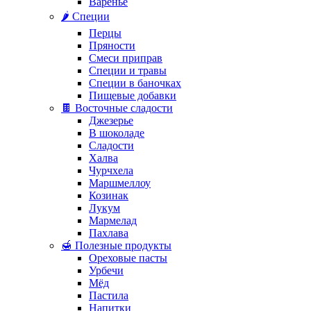
Варенье
🌶️ Специи
Перцы
Пряности
Смеси приправ
Специи и травы
Специи в баночках
Пищевые добавки
🍫 Восточные сладости
Джезерье
В шоколаде
Сладости
Халва
Чурчхела
Маршмеллоу
Козинак
Лукум
Мармелад
Пахлава
🍯 Полезные продукты
Ореховые пасты
Урбечи
Мёд
Пастила
Напитки