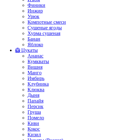
Финики
Инжир
Урюк
Компотные смеси
Сушеные ягоды
Хурма сушеная
Банан
Яблоко
🥝 Цукаты
Ананас
Кумкваты
Вишня
Манго
Имбирь
Клубника
Клюква
Дыня
Папайя
Персик
Груша
Помело
Киви
Кокос
Кизил