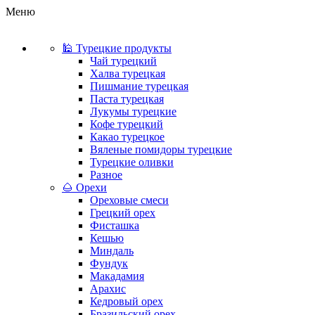
Меню
🕌 Турецкие продукты
Чай турецкий
Халва турецкая
Пишмание турецкая
Паста турецкая
Лукумы турецкие
Кофе турецкий
Какао турецкое
Вяленые помидоры турецкие
Турецкие оливки
Разное
🌰 Орехи
Ореховые смеси
Грецкий орех
Фисташка
Кешью
Миндаль
Фундук
Макадамия
Арахис
Кедровый орех
Бразильский орех