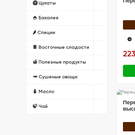
Пер
🥝 Цукаты
🍚 Бакалея
🌶️ Специи
-
🍫 Восточные сладости
223
🍯 Полезные продукты
🥕 Сушеные овощи
🧴 Масло
Пер
🍃 Чай
выс
🎁 Подарочные наборы