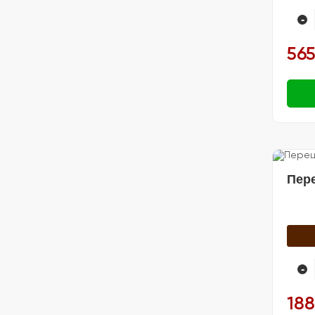
-
565
Пер
-
188