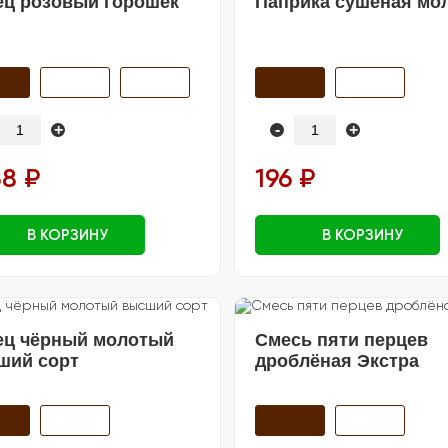
ец розовый горошек
Паприка сушёная мо
+
-
+
8 ₽
196 ₽
В КОРЗИНУ
В КОРЗИНУ
ец чёрный молотый
Смесь пяти перцев
ший сорт
дроблёная Экстра