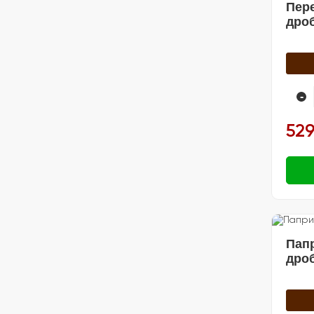
Пер
дро
-
529
Пап
дро