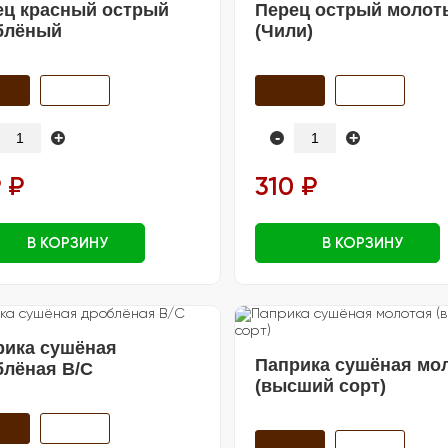
ец красный острый
Перец острый молот
блёный
(Чили)
+
-
+
 ₽
310 ₽
В КОРЗИНУ
В КОРЗИНУ
рика сушёная
Паприка сушёная мо
блёная В/С
(высший сорт)