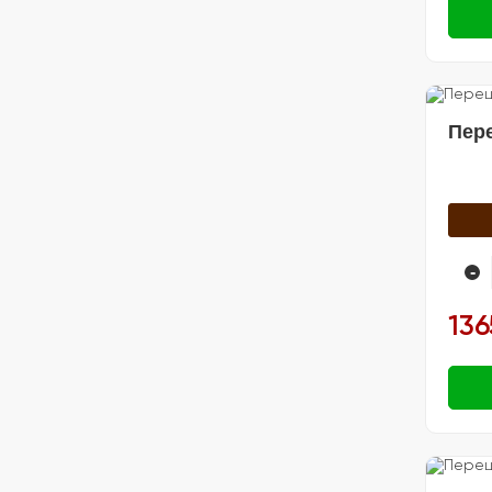
Пер
-
136