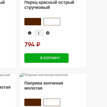
ый
Перец красный острый
стручковый
-
+
794 ₽
В КОРЗИНУ
Паприка копченая
лотая
молотая