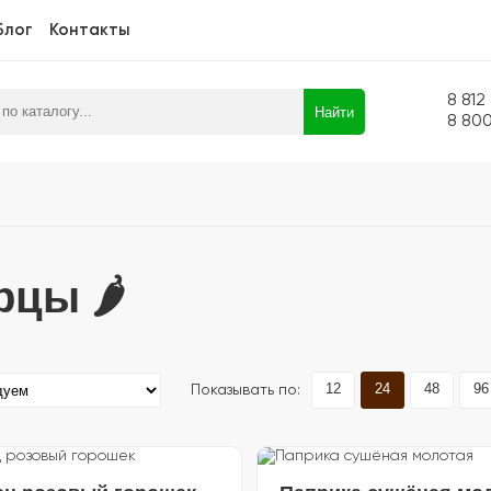
Блог
Контакты
8 812
Найти
8 80
цы 🌶️
12
24
48
96
Показывать по: