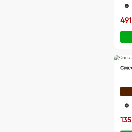
🍽️ Посуда
-
491
Сме
-
135