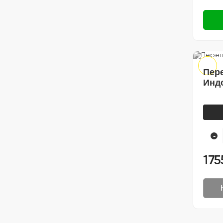
Пер
Инд
-
175