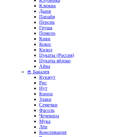
Клубника
Клюква
Дыня
Папайя
Персик
Груша
Помело
Киви
Кокос
Кизил
Цукаты (Россия)
Цукаты яблоко
Айва
🍚 Бакалея
Кунжут
Рис
Нут
Киноа
Злаки
Семечки
Фасоль
Чечевица
Мука
Лён
Консервация