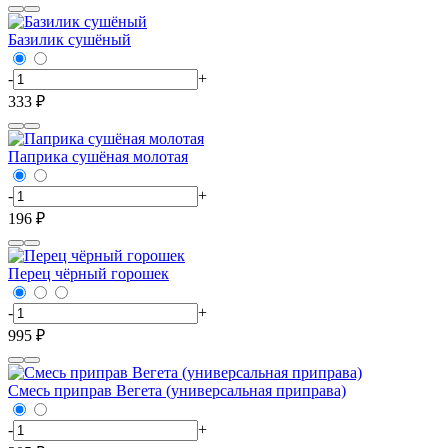
Базилик сушёный
-
+
333 ₽
Паприка сушёная молотая
-
+
196 ₽
Перец чёрный горошек
-
+
995 ₽
Смесь приправ Вегета (универсальная приправа)
-
+