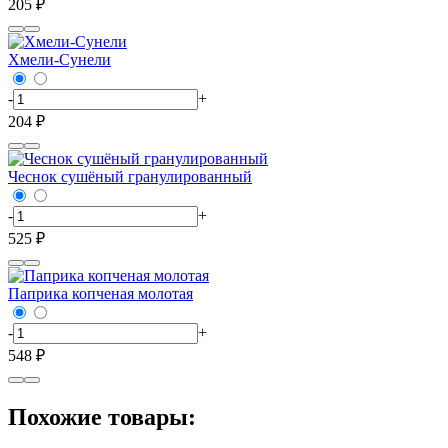
205 ₽
Хмели-Сунели
-
+
204 ₽
Чеснок сушёный гранулированный
-
+
525 ₽
Паприка копченая молотая
-
+
548 ₽
Похожие товары: