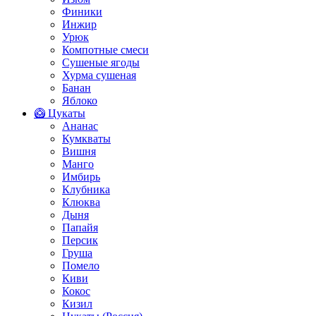
Финики
Инжир
Урюк
Компотные смеси
Сушеные ягоды
Хурма сушеная
Банан
Яблоко
🥝 Цукаты
Ананас
Кумкваты
Вишня
Манго
Имбирь
Клубника
Клюква
Дыня
Папайя
Персик
Груша
Помело
Киви
Кокос
Кизил