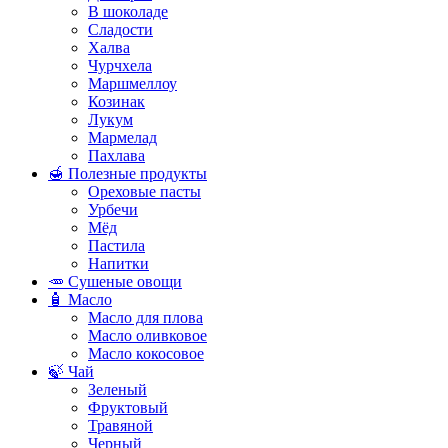
В шоколаде
Сладости
Халва
Чурчхела
Маршмеллоу
Козинак
Лукум
Мармелад
Пахлава
🍯 Полезные продукты
Ореховые пасты
Урбечи
Мёд
Пастила
Напитки
🥕 Сушеные овощи
🧴 Масло
Масло для плова
Масло оливковое
Масло кокосовое
🍃 Чай
Зеленый
Фруктовый
Травяной
Черный