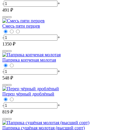
-
+
491 ₽
Смесь пяти перцев
-
+
1350 ₽
Паприка копченая молотая
-
+
548 ₽
Перец чёрный дроблёный
-
+
819 ₽
Паприка сушёная молотая (высший сорт)