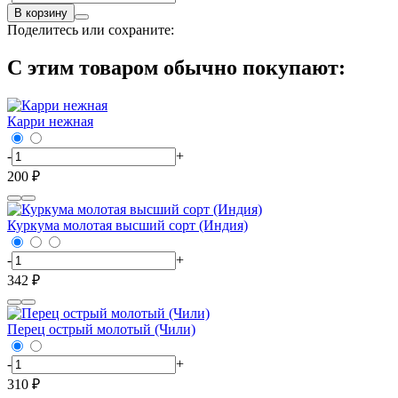
В корзину
Поделитесь или сохраните:
С этим товаром обычно покупают:
Карри нежная
-
+
200 ₽
Куркума молотая высший сорт (Индия)
-
+
342 ₽
Перец острый молотый (Чили)
-
+
310 ₽