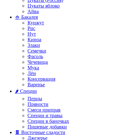
Цукаты (Россия)
Цукаты яблоко
Айва
🍚 Бакалея
Кунжут
Рис
Нут
Киноа
Злаки
Семечки
Фасоль
Чечевица
Мука
Лён
Консервация
Варенье
🌶️ Специи
Перцы
Пряности
Смеси приправ
Специи и травы
Специи в баночках
Пищевые добавки
🍫 Восточные сладости
Джезерье