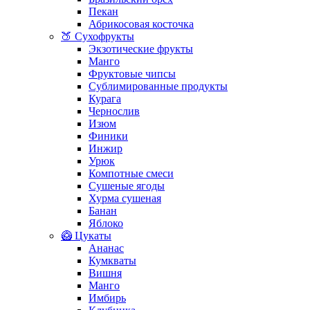
Пекан
Абрикосовая косточка
🍑 Сухофрукты
Экзотические фрукты
Манго
Фруктовые чипсы
Сублимированные продукты
Курага
Чернослив
Изюм
Финики
Инжир
Урюк
Компотные смеси
Сушеные ягоды
Хурма сушеная
Банан
Яблоко
🥝 Цукаты
Ананас
Кумкваты
Вишня
Манго
Имбирь