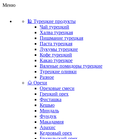
Меню
🕌 Турецкие продукты
Чай турецкий
Халва турецкая
Пишмание турецкая
Паста турецкая
Лукумы турецкие
Кофе турецкий
Какао турецкое
Вяленые помидоры турецкие
Турецкие оливки
Разное
🌰 Орехи
Ореховые смеси
Грецкий орех
Фисташка
Кешью
Миндаль
Фундук
Макадамия
Арахис
Кедровый орех
Бразильский орех