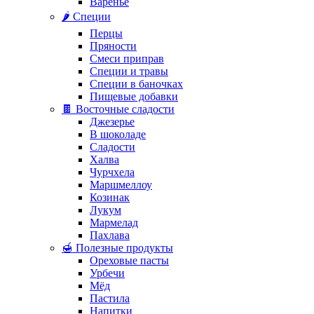
Варенье
🌶️ Специи
Перцы
Пряности
Смеси приправ
Специи и травы
Специи в баночках
Пищевые добавки
🍫 Восточные сладости
Джезерье
В шоколаде
Сладости
Халва
Чурчхела
Маршмеллоу
Козинак
Лукум
Мармелад
Пахлава
🍯 Полезные продукты
Ореховые пасты
Урбечи
Мёд
Пастила
Напитки