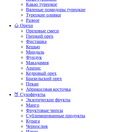
Какао турецкое
Вяленые помидоры турецкие
Турецкие оливки
Разное
🌰 Орехи
Ореховые смеси
Грецкий орех
Фисташка
Кешью
Миндаль
Фундук
Макадамия
Арахис
Кедровый орех
Бразильский орех
Пекан
Абрикосовая косточка
🍑 Сухофрукты
Экзотические фрукты
Манго
Фруктовые чипсы
Сублимированные продукты
Курага
Чернослив
Изюм