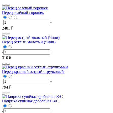
Перец зелёный горошек
-
+
2481 ₽
Перец острый молотый (Чили)
-
+
310 ₽
Перец красный острый стручковый
-
+
794 ₽
Паприка сушёная дроблёная В/С
-
+