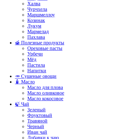
Халва
Чурчхела
Маршмеллоу
Козинак
Лукум
Мармелад
Пахлава
🍯 Полезные продукты
Ореховые пасты
Урбечи
Мёд
Пастила
Напитки
🥕 Сушеные овощи
🧴 Масло
Масло для плова
Масло оливковое
Масло кокосовое
🍃 Чай
Зеленый
Фруктовый
Травяной
Черный
Иван чай
Добавки к чаю