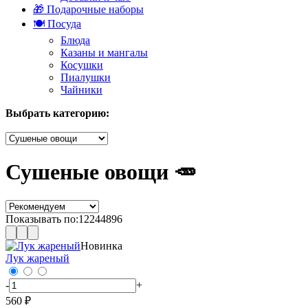
🎁 Подарочные наборы
🍽️ Посуда
Блюда
Казаны и мангалы
Косушки
Пиалушки
Чайники
Выбрать категорию:
Сушеные овощи 🥕
Показывать по:
12
24
48
96
Новинка
Лук жареный
-
+
560 ₽