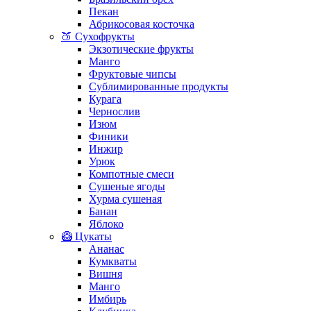
Пекан
Абрикосовая косточка
🍑 Сухофрукты
Экзотические фрукты
Манго
Фруктовые чипсы
Сублимированные продукты
Курага
Чернослив
Изюм
Финики
Инжир
Урюк
Компотные смеси
Сушеные ягоды
Хурма сушеная
Банан
Яблоко
🥝 Цукаты
Ананас
Кумкваты
Вишня
Манго
Имбирь