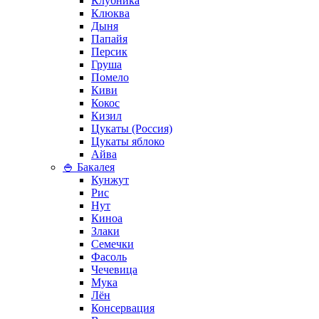
Клубника
Клюква
Дыня
Папайя
Персик
Груша
Помело
Киви
Кокос
Кизил
Цукаты (Россия)
Цукаты яблоко
Айва
🍚 Бакалея
Кунжут
Рис
Нут
Киноа
Злаки
Семечки
Фасоль
Чечевица
Мука
Лён
Консервация