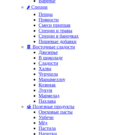
Варенье
🌶️ Специи
Перцы
Пряности
Смеси приправ
Специи и травы
Специи в баночках
Пищевые добавки
🍫 Восточные сладости
Джезерье
В шоколаде
Сладости
Халва
Чурчхела
Маршмеллоу
Козинак
Лукум
Мармелад
Пахлава
🍯 Полезные продукты
Ореховые пасты
Урбечи
Мёд
Пастила
Напитки