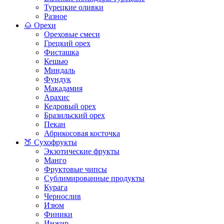
Турецкие оливки
Разное
🌰 Орехи
Ореховые смеси
Грецкий орех
Фисташка
Кешью
Миндаль
Фундук
Макадамия
Арахис
Кедровый орех
Бразильский орех
Пекан
Абрикосовая косточка
🍑 Сухофрукты
Экзотические фрукты
Манго
Фруктовые чипсы
Сублимированные продукты
Курага
Чернослив
Изюм
Финики
Инжир