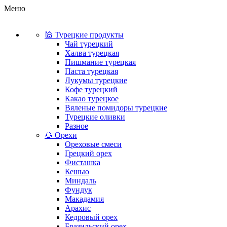
Меню
🕌 Турецкие продукты
Чай турецкий
Халва турецкая
Пишмание турецкая
Паста турецкая
Лукумы турецкие
Кофе турецкий
Какао турецкое
Вяленые помидоры турецкие
Турецкие оливки
Разное
🌰 Орехи
Ореховые смеси
Грецкий орех
Фисташка
Кешью
Миндаль
Фундук
Макадамия
Арахис
Кедровый орех
Бразильский орех