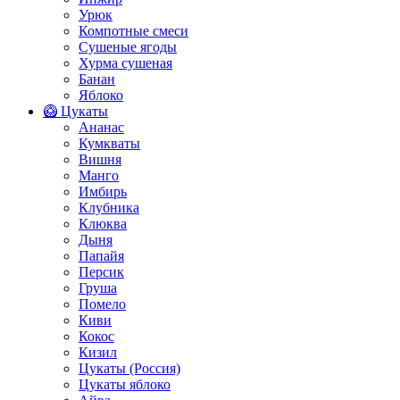
Урюк
Компотные смеси
Сушеные ягоды
Хурма сушеная
Банан
Яблоко
🥝 Цукаты
Ананас
Кумкваты
Вишня
Манго
Имбирь
Клубника
Клюква
Дыня
Папайя
Персик
Груша
Помело
Киви
Кокос
Кизил
Цукаты (Россия)
Цукаты яблоко