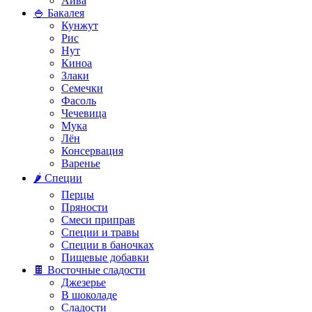
Айва
🍚 Бакалея
Кунжут
Рис
Нут
Киноа
Злаки
Семечки
Фасоль
Чечевица
Мука
Лён
Консервация
Варенье
🌶️ Специи
Перцы
Пряности
Смеси приправ
Специи и травы
Специи в баночках
Пищевые добавки
🍫 Восточные сладости
Джезерье
В шоколаде
Сладости