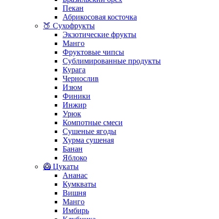
Пекан
Абрикосовая косточка
🍑 Сухофрукты
Экзотические фрукты
Манго
Фруктовые чипсы
Сублимированные продукты
Курага
Чернослив
Изюм
Финики
Инжир
Урюк
Компотные смеси
Сушеные ягоды
Хурма сушеная
Банан
Яблоко
🥝 Цукаты
Ананас
Кумкваты
Вишня
Манго
Имбирь