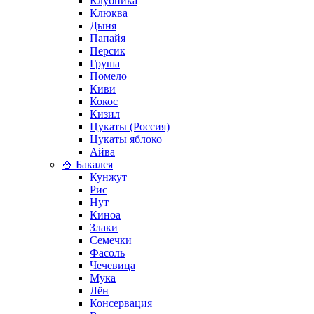
Клубника
Клюква
Дыня
Папайя
Персик
Груша
Помело
Киви
Кокос
Кизил
Цукаты (Россия)
Цукаты яблоко
Айва
🍚 Бакалея
Кунжут
Рис
Нут
Киноа
Злаки
Семечки
Фасоль
Чечевица
Мука
Лён
Консервация