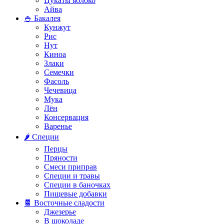
Цукаты яблоко
Айва
🍚 Бакалея
Кунжут
Рис
Нут
Киноа
Злаки
Семечки
Фасоль
Чечевица
Мука
Лён
Консервация
Варенье
🌶️ Специи
Перцы
Пряности
Смеси приправ
Специи и травы
Специи в баночках
Пищевые добавки
🍫 Восточные сладости
Джезерье
В шоколаде