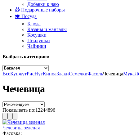
Добавки к чаю
🎁 Подарочные наборы
🍽️ Посуда
Блюда
Казаны и мангалы
Косушки
Пиалушки
Чайники
Выбрать категорию:
Все
Кунжут
Рис
Нут
Киноа
Злаки
Семечки
Фасоль
Чечевица
Мука
Л
Чечевица
Показывать по:
12
24
48
96
Чечевица зеленая
Фасовка: