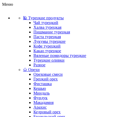
Меню
🕌 Турецкие продукты
Чай турецкий
Халва турецкая
Пишмание турецкая
Паста турецкая
Лукумы турецкие
Кофе турецкий
Какао турецкое
Вяленые помидоры турецкие
Турецкие оливки
Разное
🌰 Орехи
Ореховые смеси
Грецкий орех
Фисташка
Кешью
Миндаль
Фундук
Макадамия
Арахис
Кедровый орех
Бразильский орех