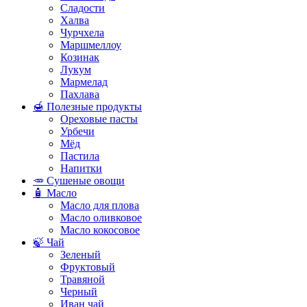
Сладости
Халва
Чурчхела
Маршмеллоу
Козинак
Лукум
Мармелад
Пахлава
🍯 Полезные продукты
Ореховые пасты
Урбечи
Мёд
Пастила
Напитки
🥕 Сушеные овощи
🧴 Масло
Масло для плова
Масло оливковое
Масло кокосовое
🍃 Чай
Зеленый
Фруктовый
Травяной
Черный
Иван чай