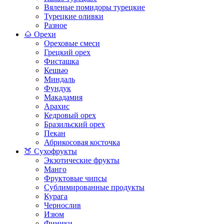
Вяленые помидоры турецкие
Турецкие оливки
Разное
🌰 Орехи
Ореховые смеси
Грецкий орех
Фисташка
Кешью
Миндаль
Фундук
Макадамия
Арахис
Кедровый орех
Бразильский орех
Пекан
Абрикосовая косточка
🍑 Сухофрукты
Экзотические фрукты
Манго
Фруктовые чипсы
Сублимированные продукты
Курага
Чернослив
Изюм
Финики