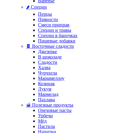
Варенье
🌶️ Специи
Перцы
Пряности
Смеси приправ
Специи и травы
Специи в баночках
Пищевые добавки
🍫 Восточные сладости
Джезерье
В шоколаде
Сладости
Халва
Чурчхела
Маршмеллоу
Козинак
Лукум
Мармелад
Пахлава
🍯 Полезные продукты
Ореховые пасты
Урбечи
Мёд
Пастила
Напитки