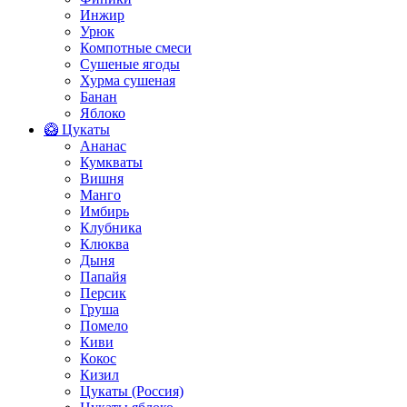
Инжир
Урюк
Компотные смеси
Сушеные ягоды
Хурма сушеная
Банан
Яблоко
🥝 Цукаты
Ананас
Кумкваты
Вишня
Манго
Имбирь
Клубника
Клюква
Дыня
Папайя
Персик
Груша
Помело
Киви
Кокос
Кизил
Цукаты (Россия)