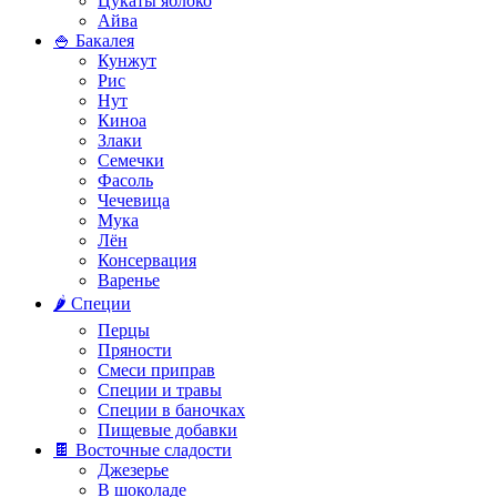
Цукаты яблоко
Айва
🍚 Бакалея
Кунжут
Рис
Нут
Киноа
Злаки
Семечки
Фасоль
Чечевица
Мука
Лён
Консервация
Варенье
🌶️ Специи
Перцы
Пряности
Смеси приправ
Специи и травы
Специи в баночках
Пищевые добавки
🍫 Восточные сладости
Джезерье
В шоколаде