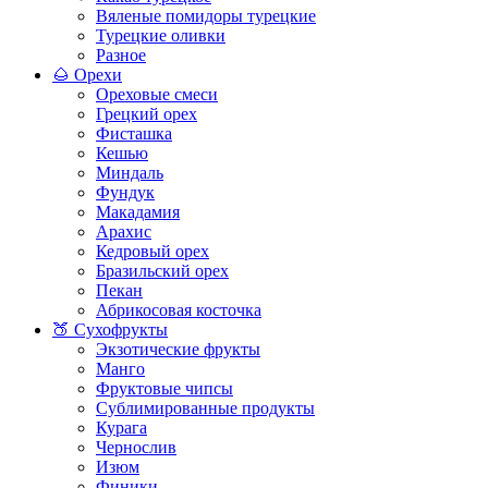
Вяленые помидоры турецкие
Турецкие оливки
Разное
🌰 Орехи
Ореховые смеси
Грецкий орех
Фисташка
Кешью
Миндаль
Фундук
Макадамия
Арахис
Кедровый орех
Бразильский орех
Пекан
Абрикосовая косточка
🍑 Сухофрукты
Экзотические фрукты
Манго
Фруктовые чипсы
Сублимированные продукты
Курага
Чернослив
Изюм
Финики