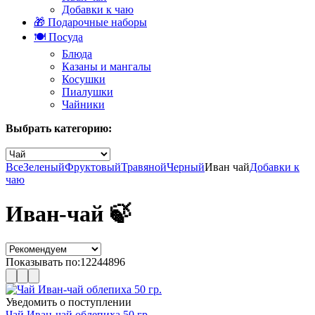
Добавки к чаю
🎁 Подарочные наборы
🍽️ Посуда
Блюда
Казаны и мангалы
Косушки
Пиалушки
Чайники
Выбрать категорию:
Все
Зеленый
Фруктовый
Травяной
Черный
Иван чай
Добавки к
чаю
Иван-чай 🍃
Показывать по:
12
24
48
96
Уведомить о поступлении
Чай Иван-чай облепиха 50 гр.