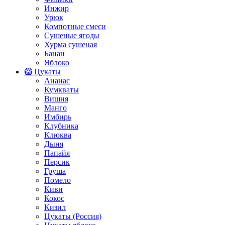
Инжир
Урюк
Компотные смеси
Сушеные ягоды
Хурма сушеная
Банан
Яблоко
🥝 Цукаты
Ананас
Кумкваты
Вишня
Манго
Имбирь
Клубника
Клюква
Дыня
Папайя
Персик
Груша
Помело
Киви
Кокос
Кизил
Цукаты (Россия)