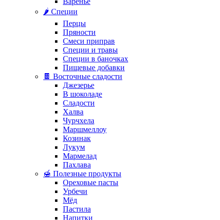
Варенье
🌶️ Специи
Перцы
Пряности
Смеси приправ
Специи и травы
Специи в баночках
Пищевые добавки
🍫 Восточные сладости
Джезерье
В шоколаде
Сладости
Халва
Чурчхела
Маршмеллоу
Козинак
Лукум
Мармелад
Пахлава
🍯 Полезные продукты
Ореховые пасты
Урбечи
Мёд
Пастила
Напитки