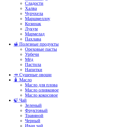
Сладости
Халва
Чурчхела
Маршмеллоу
Козинак
Лукум
Мармелад
Пахлава
🍯 Полезные продукты
Ореховые пасты
Урбечи
Мёд
Пастила
Напитки
🥕 Сушеные овощи
🧴 Масло
Масло для плова
Масло оливковое
Масло кокосовое
🍃 Чай
Зеленый
Фруктовый
Травяной
Черный
Иван чай