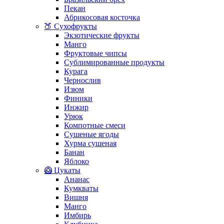
Пекан
Абрикосовая косточка
🍑 Сухофрукты
Экзотические фрукты
Манго
Фруктовые чипсы
Сублимированные продукты
Курага
Чернослив
Изюм
Финики
Инжир
Урюк
Компотные смеси
Сушеные ягоды
Хурма сушеная
Банан
Яблоко
🥝 Цукаты
Ананас
Кумкваты
Вишня
Манго
Имбирь