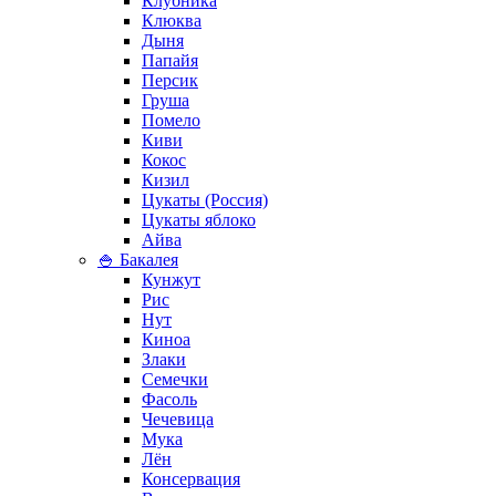
Клубника
Клюква
Дыня
Папайя
Персик
Груша
Помело
Киви
Кокос
Кизил
Цукаты (Россия)
Цукаты яблоко
Айва
🍚 Бакалея
Кунжут
Рис
Нут
Киноа
Злаки
Семечки
Фасоль
Чечевица
Мука
Лён
Консервация