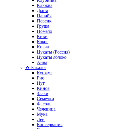
Клубника
Клюква
Дыня
Папайя
Персик
Груша
Помело
Киви
Кокос
Кизил
Цукаты (Россия)
Цукаты яблоко
Айва
🍚 Бакалея
Кунжут
Рис
Нут
Киноа
Злаки
Семечки
Фасоль
Чечевица
Мука
Лён
Консервация