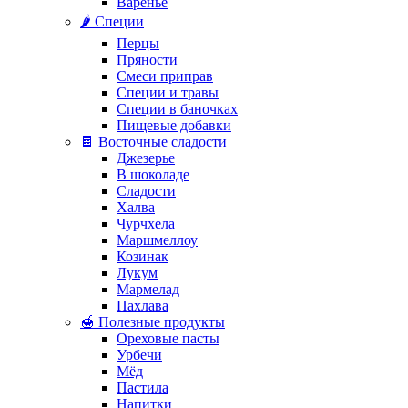
Варенье
🌶️ Специи
Перцы
Пряности
Смеси приправ
Специи и травы
Специи в баночках
Пищевые добавки
🍫 Восточные сладости
Джезерье
В шоколаде
Сладости
Халва
Чурчхела
Маршмеллоу
Козинак
Лукум
Мармелад
Пахлава
🍯 Полезные продукты
Ореховые пасты
Урбечи
Мёд
Пастила
Напитки