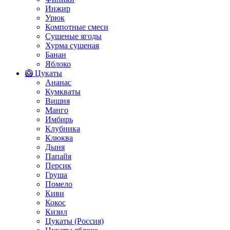
Инжир
Урюк
Компотные смеси
Сушеные ягоды
Хурма сушеная
Банан
Яблоко
🥝 Цукаты
Ананас
Кумкваты
Вишня
Манго
Имбирь
Клубника
Клюква
Дыня
Папайя
Персик
Груша
Помело
Киви
Кокос
Кизил
Цукаты (Россия)