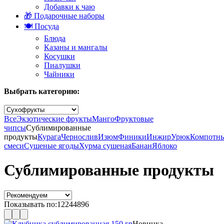
Добавки к чаю
🎁 Подарочные наборы
🍽️ Посуда
Блюда
Казаны и мангалы
Косушки
Пиалушки
Чайники
Выбрать категорию:
Все
Экзотические фрукты
Манго
Фруктовые
чипсы
Сублимированные
продукты
Курага
Чернослив
Изюм
Финики
Инжир
Урюк
Компотн
смеси
Сушеные ягоды
Хурма сушеная
Банан
Яблоко
Сублимированные продукты
Показывать по:
12
24
48
96
Новинка