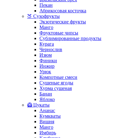
Пекан
Абрикосовая косточка
🍑 Сухофрукты
Экзотические фрукты
Манго
Фруктовые чипсы
Сублимированные продукты
Курага
Чернослив
Изюм
Финики
Инжир
Урюк
Компотные смеси
Сушеные ягоды
Хурма сушеная
Банан
Яблоко
🥝 Цукаты
Ананас
Кумкваты
Вишня
Манго
Имбирь