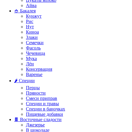
Цукаты яблоко
Айва
🍚 Бакалея
Кунжут
Рис
Нут
Киноа
Злаки
Семечки
Фасоль
Чечевица
Мука
Лён
Консервация
Варенье
🌶️ Специи
Перцы
Пряности
Смеси приправ
Специи и травы
Специи в баночках
Пищевые добавки
🍫 Восточные сладости
Джезерье
В шоколаде