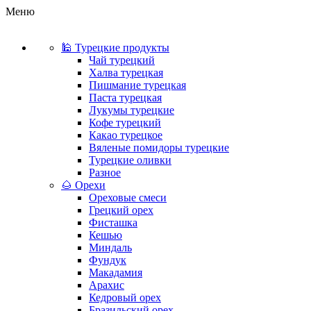
Меню
🕌 Турецкие продукты
Чай турецкий
Халва турецкая
Пишмание турецкая
Паста турецкая
Лукумы турецкие
Кофе турецкий
Какао турецкое
Вяленые помидоры турецкие
Турецкие оливки
Разное
🌰 Орехи
Ореховые смеси
Грецкий орех
Фисташка
Кешью
Миндаль
Фундук
Макадамия
Арахис
Кедровый орех
Бразильский орех