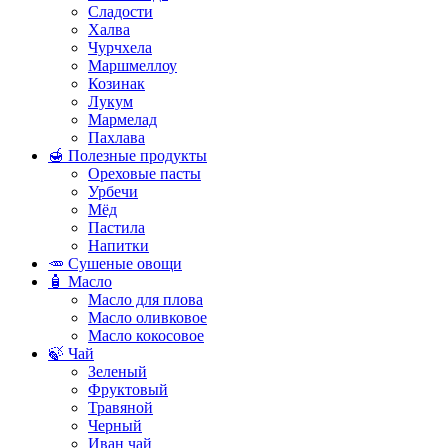
Сладости
Халва
Чурчхела
Маршмеллоу
Козинак
Лукум
Мармелад
Пахлава
🍯 Полезные продукты
Ореховые пасты
Урбечи
Мёд
Пастила
Напитки
🥕 Сушеные овощи
🧴 Масло
Масло для плова
Масло оливковое
Масло кокосовое
🍃 Чай
Зеленый
Фруктовый
Травяной
Черный
Иван чай