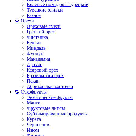
Вяленые помидоры турецкие
Турецкие оливки
Разное
🌰 Орехи
Ореховые смеси
Грецкий орех
Фисташка
Кешью
Миндаль
Фундук
Макадамия
Арахис
Кедровый орех
Бразильский орех
Пекан
Абрикосовая косточка
🍑 Сухофрукты
Экзотические фрукты
Манго
Фруктовые чипсы
Сублимированные продукты
Курага
Чернослив
Изюм
Финики