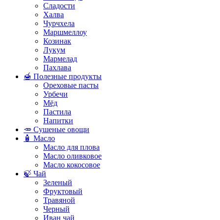
Сладости
Халва
Чурчхела
Маршмеллоу
Козинак
Лукум
Мармелад
Пахлава
🍯 Полезные продукты
Ореховые пасты
Урбечи
Мёд
Пастила
Напитки
🥕 Сушеные овощи
🧴 Масло
Масло для плова
Масло оливковое
Масло кокосовое
🍃 Чай
Зеленый
Фруктовый
Травяной
Черный
Иван чай