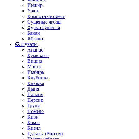
Инжир
Урюк
Компотные смеси
Сушеные ягоды
Хурма сушеная
Банан
Яблоко
🥝 Цукаты
Ананас
Кумкваты
Вишня
Манго
Имбирь
Клубника
Клюква
Дыня
Папайя
Персик
Груша
Помело
Киви
Кокос
Кизил
Цукаты (Россия)