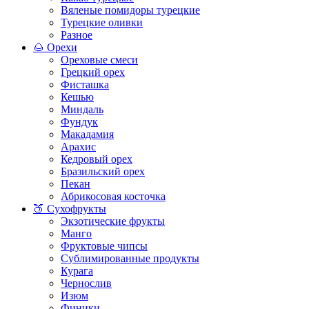
Вяленые помидоры турецкие
Турецкие оливки
Разное
🌰 Орехи
Ореховые смеси
Грецкий орех
Фисташка
Кешью
Миндаль
Фундук
Макадамия
Арахис
Кедровый орех
Бразильский орех
Пекан
Абрикосовая косточка
🍑 Сухофрукты
Экзотические фрукты
Манго
Фруктовые чипсы
Сублимированные продукты
Курага
Чернослив
Изюм
Финики