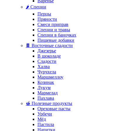
Варенье
🌶️ Специи
Перцы
Пряности
Смеси приправ
Специи и травы
Специи в баночках
Пищевые добавки
🍫 Восточные сладости
Джезерье
В шоколаде
Сладости
Халва
Чурчхела
Маршмеллоу
Козинак
Лукум
Мармелад
Пахлава
🍯 Полезные продукты
Ореховые пасты
Урбечи
Мёд
Пастила
Напитки