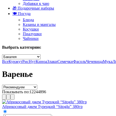
Добавки к чаю
🎁 Подарочные наборы
🍽️ Посуда
Блюда
Казаны и мангалы
Косушки
Пиалушки
Чайники
Выбрать категорию:
Все
Кунжут
Рис
Нут
Киноа
Злаки
Семечки
Фасоль
Чечевица
Мука
Л
Варенье
Показывать по:
12
24
48
96
Абрикосовый джем Турецкий “Sitoglu” 380гр