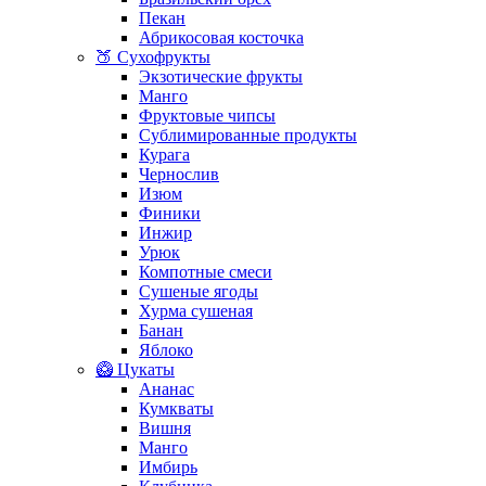
Пекан
Абрикосовая косточка
🍑 Сухофрукты
Экзотические фрукты
Манго
Фруктовые чипсы
Сублимированные продукты
Курага
Чернослив
Изюм
Финики
Инжир
Урюк
Компотные смеси
Сушеные ягоды
Хурма сушеная
Банан
Яблоко
🥝 Цукаты
Ананас
Кумкваты
Вишня
Манго
Имбирь