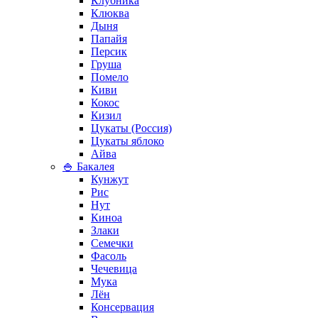
Клубника
Клюква
Дыня
Папайя
Персик
Груша
Помело
Киви
Кокос
Кизил
Цукаты (Россия)
Цукаты яблоко
Айва
🍚 Бакалея
Кунжут
Рис
Нут
Киноа
Злаки
Семечки
Фасоль
Чечевица
Мука
Лён
Консервация