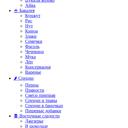
Цукаты яблоко
Айва
🍚 Бакалея
Кунжут
Рис
Нут
Киноа
Злаки
Семечки
Фасоль
Чечевица
Мука
Лён
Консервация
Варенье
🌶️ Специи
Перцы
Пряности
Смеси приправ
Специи и травы
Специи в баночках
Пищевые добавки
🍫 Восточные сладости
Джезерье
В шоколаде