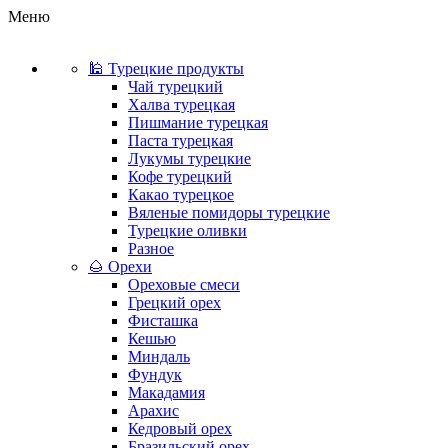
Меню
🕌 Турецкие продукты
Чай турецкий
Халва турецкая
Пишмание турецкая
Паста турецкая
Лукумы турецкие
Кофе турецкий
Какао турецкое
Вяленые помидоры турецкие
Турецкие оливки
Разное
🌰 Орехи
Ореховые смеси
Грецкий орех
Фисташка
Кешью
Миндаль
Фундук
Макадамия
Арахис
Кедровый орех
Бразильский орех