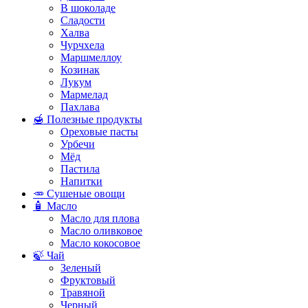
В шоколаде
Сладости
Халва
Чурчхела
Маршмеллоу
Козинак
Лукум
Мармелад
Пахлава
🍯 Полезные продукты
Ореховые пасты
Урбечи
Мёд
Пастила
Напитки
🥕 Сушеные овощи
🧴 Масло
Масло для плова
Масло оливковое
Масло кокосовое
🍃 Чай
Зеленый
Фруктовый
Травяной
Черный