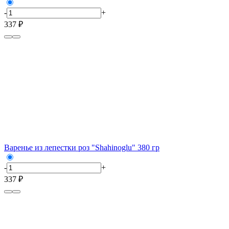
-
+
337 ₽
Варенье из лепестки роз "Shahinoglu" 380 гр
-
+
337 ₽