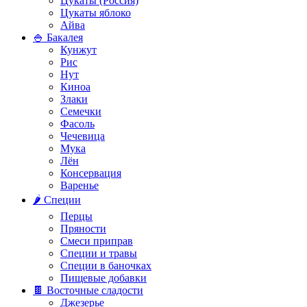
Цукаты (Россия)
Цукаты яблоко
Айва
🍚 Бакалея
Кунжут
Рис
Нут
Киноа
Злаки
Семечки
Фасоль
Чечевица
Мука
Лён
Консервация
Варенье
🌶️ Специи
Перцы
Пряности
Смеси приправ
Специи и травы
Специи в баночках
Пищевые добавки
🍫 Восточные сладости
Джезерье