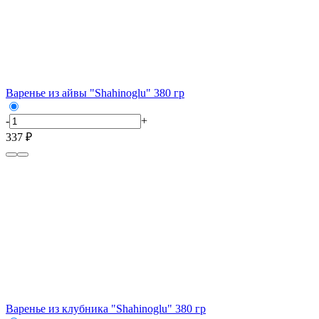
Варенье из айвы "Shahinoglu" 380 гр
-
+
337 ₽
Варенье из клубника "Shahinoglu" 380 гр