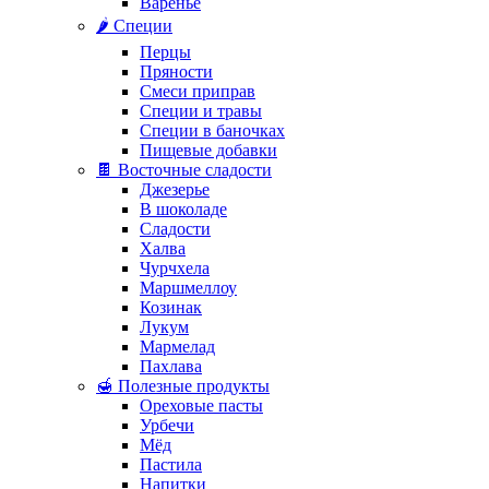
Варенье
🌶️ Специи
Перцы
Пряности
Смеси приправ
Специи и травы
Специи в баночках
Пищевые добавки
🍫 Восточные сладости
Джезерье
В шоколаде
Сладости
Халва
Чурчхела
Маршмеллоу
Козинак
Лукум
Мармелад
Пахлава
🍯 Полезные продукты
Ореховые пасты
Урбечи
Мёд
Пастила
Напитки