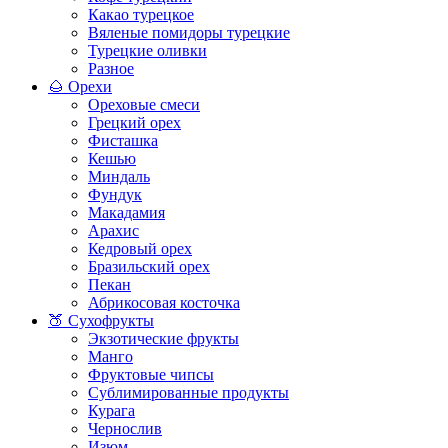
Какао турецкое
Вяленые помидоры турецкие
Турецкие оливки
Разное
🌰 Орехи
Ореховые смеси
Грецкий орех
Фисташка
Кешью
Миндаль
Фундук
Макадамия
Арахис
Кедровый орех
Бразильский орех
Пекан
Абрикосовая косточка
🍑 Сухофрукты
Экзотические фрукты
Манго
Фруктовые чипсы
Сублимированные продукты
Курага
Чернослив
Изюм