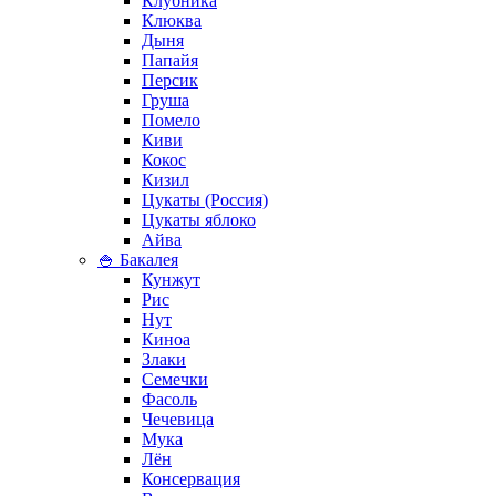
Клубника
Клюква
Дыня
Папайя
Персик
Груша
Помело
Киви
Кокос
Кизил
Цукаты (Россия)
Цукаты яблоко
Айва
🍚 Бакалея
Кунжут
Рис
Нут
Киноа
Злаки
Семечки
Фасоль
Чечевица
Мука
Лён
Консервация