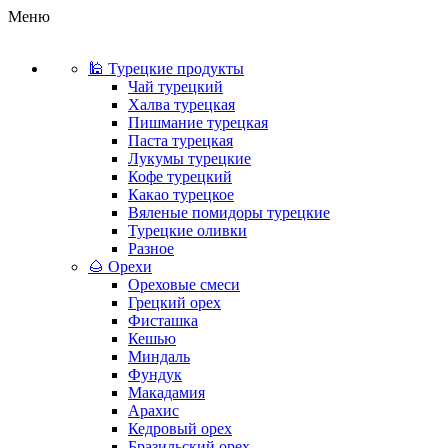
Меню
🕌 Турецкие продукты
Чай турецкий
Халва турецкая
Пишмание турецкая
Паста турецкая
Лукумы турецкие
Кофе турецкий
Какао турецкое
Вяленые помидоры турецкие
Турецкие оливки
Разное
🌰 Орехи
Ореховые смеси
Грецкий орех
Фисташка
Кешью
Миндаль
Фундук
Макадамия
Арахис
Кедровый орех
Бразильский орех