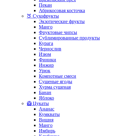
Пекан
Абрикосовая косточка
🍑 Сухофрукты
Экзотические фрукты
Манго
Фруктовые чипсы
Сублимированные продукты
Курага
Чернослив
Изюм
Финики
Инжир
Урюк
Компотные смеси
Сушеные ягоды
Хурма сушеная
Банан
Яблоко
🥝 Цукаты
Ананас
Кумкваты
Вишня
Манго
Имбирь