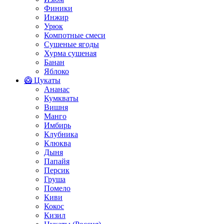
Финики
Инжир
Урюк
Компотные смеси
Сушеные ягоды
Хурма сушеная
Банан
Яблоко
🥝 Цукаты
Ананас
Кумкваты
Вишня
Манго
Имбирь
Клубника
Клюква
Дыня
Папайя
Персик
Груша
Помело
Киви
Кокос
Кизил