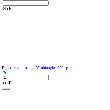
-
+
345 ₽
Варенье из инжира "Shahinoglu" 380 гр
-
+
337 ₽