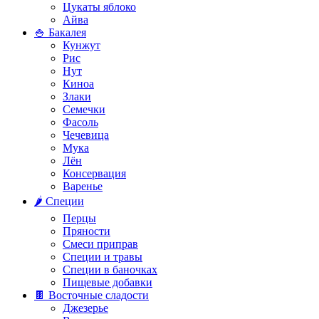
Цукаты яблоко
Айва
🍚 Бакалея
Кунжут
Рис
Нут
Киноа
Злаки
Семечки
Фасоль
Чечевица
Мука
Лён
Консервация
Варенье
🌶️ Специи
Перцы
Пряности
Смеси приправ
Специи и травы
Специи в баночках
Пищевые добавки
🍫 Восточные сладости
Джезерье