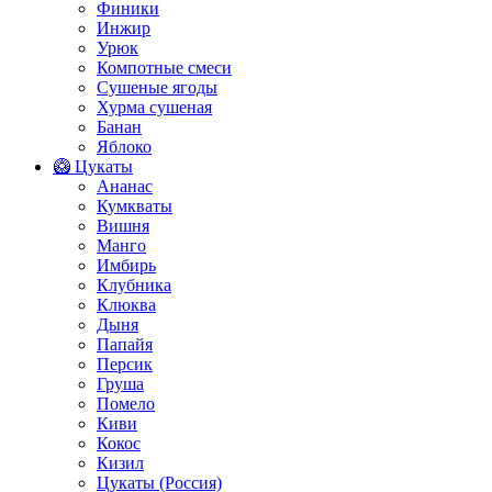
Финики
Инжир
Урюк
Компотные смеси
Сушеные ягоды
Хурма сушеная
Банан
Яблоко
🥝 Цукаты
Ананас
Кумкваты
Вишня
Манго
Имбирь
Клубника
Клюква
Дыня
Папайя
Персик
Груша
Помело
Киви
Кокос
Кизил
Цукаты (Россия)