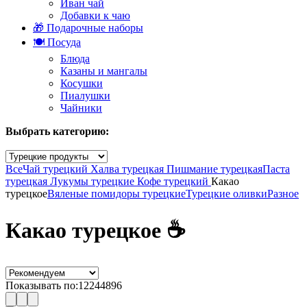
Иван чай
Добавки к чаю
🎁 Подарочные наборы
🍽️ Посуда
Блюда
Казаны и мангалы
Косушки
Пиалушки
Чайники
Выбрать категорию:
Все
Чай турецкий
Халва турецкая
Пишмание турецкая
Паста
турецкая
Лукумы турецкие
Кофе турецкий
Какао
турецкое
Вяленые помидоры турецкие
Турецкие оливки
Разное
Какао турецкое ☕
Показывать по:
12
24
48
96