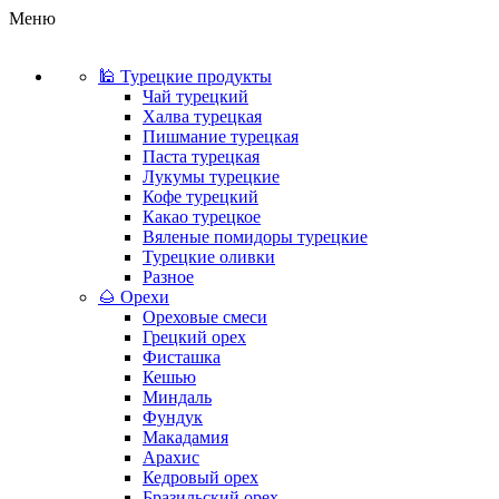
Меню
🕌 Турецкие продукты
Чай турецкий
Халва турецкая
Пишмание турецкая
Паста турецкая
Лукумы турецкие
Кофе турецкий
Какао турецкое
Вяленые помидоры турецкие
Турецкие оливки
Разное
🌰 Орехи
Ореховые смеси
Грецкий орех
Фисташка
Кешью
Миндаль
Фундук
Макадамия
Арахис
Кедровый орех
Бразильский орех