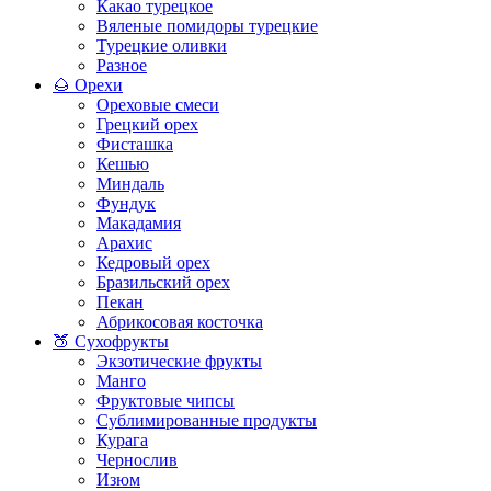
Какао турецкое
Вяленые помидоры турецкие
Турецкие оливки
Разное
🌰 Орехи
Ореховые смеси
Грецкий орех
Фисташка
Кешью
Миндаль
Фундук
Макадамия
Арахис
Кедровый орех
Бразильский орех
Пекан
Абрикосовая косточка
🍑 Сухофрукты
Экзотические фрукты
Манго
Фруктовые чипсы
Сублимированные продукты
Курага
Чернослив
Изюм