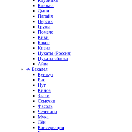
Клубника
Клюква
Дыня
Папайя
Персик
Груша
Помело
Киви
Кокос
Кизил
Цукаты (Россия)
Цукаты яблоко
Айва
🍚 Бакалея
Кунжут
Рис
Нут
Киноа
Злаки
Семечки
Фасоль
Чечевица
Мука
Лён
Консервация