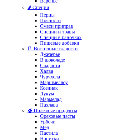
Варенье
🌶️ Специи
Перцы
Пряности
Смеси приправ
Специи и травы
Специи в баночках
Пищевые добавки
🍫 Восточные сладости
Джезерье
В шоколаде
Сладости
Халва
Чурчхела
Маршмеллоу
Козинак
Лукум
Мармелад
Пахлава
🍯 Полезные продукты
Ореховые пасты
Урбечи
Мёд
Пастила
Напитки