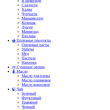
В шоколаде
Сладости
Халва
Чурчхела
Маршмеллоу
Козинак
Лукум
Мармелад
Пахлава
🍯 Полезные продукты
Ореховые пасты
Урбечи
Мёд
Пастила
Напитки
🥕 Сушеные овощи
🧴 Масло
Масло для плова
Масло оливковое
Масло кокосовое
🍃 Чай
Зеленый
Фруктовый
Травяной
Черный