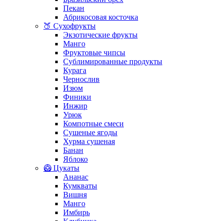
Пекан
Абрикосовая косточка
🍑 Сухофрукты
Экзотические фрукты
Манго
Фруктовые чипсы
Сублимированные продукты
Курага
Чернослив
Изюм
Финики
Инжир
Урюк
Компотные смеси
Сушеные ягоды
Хурма сушеная
Банан
Яблоко
🥝 Цукаты
Ананас
Кумкваты
Вишня
Манго
Имбирь