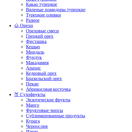
Какао турецкое
Вяленые помидоры турецкие
Турецкие оливки
Разное
🌰 Орехи
Ореховые смеси
Грецкий орех
Фисташка
Кешью
Миндаль
Фундук
Макадамия
Арахис
Кедровый орех
Бразильский орех
Пекан
Абрикосовая косточка
🍑 Сухофрукты
Экзотические фрукты
Манго
Фруктовые чипсы
Сублимированные продукты
Курага
Чернослив
Изюм