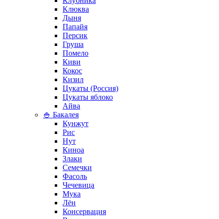
Клубника
Клюква
Дыня
Папайя
Персик
Груша
Помело
Киви
Кокос
Кизил
Цукаты (Россия)
Цукаты яблоко
Айва
🍚 Бакалея
Кунжут
Рис
Нут
Киноа
Злаки
Семечки
Фасоль
Чечевица
Мука
Лён
Консервация