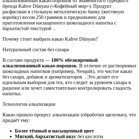
алкализованный какао-порошок от знаменитого турецкого
бренда Kahve Dünyası («Кофейный мир»). Продукт
расфасован в стильную металлическую банку (жестяную
коробку) весом 250 граммов и предназначен для
приготовления насыщенного шоколадного напитка с
бархатистой текстурой
.
Почему стоит выбрать какао Kahve Dünyası?
Натуральный состав без сахара
В составе продукта —
100% обезжиренный
алкализованный какао-порошок
. В отличие от растворимых
шоколадных напитков (например, Nesquik), это чистое какао
без сахара, добавок и ароматизаторов
. Это делает его
идеальным выбором для тех, кто следит за уровнем сахара в
рационе или хочет самостоятельно контролировать сладость
напитка.
Технология алкализации
Какао прошло процесс алкализации (обработки щелочью), что
придаёт ему:
Более тёмный и насыщенный цвет
Мягкий, бархатистый вкус
без кислоты