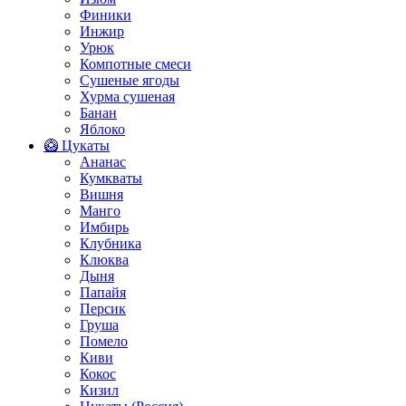
Финики
Инжир
Урюк
Компотные смеси
Сушеные ягоды
Хурма сушеная
Банан
Яблоко
🥝 Цукаты
Ананас
Кумкваты
Вишня
Манго
Имбирь
Клубника
Клюква
Дыня
Папайя
Персик
Груша
Помело
Киви
Кокос
Кизил