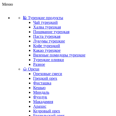
Меню
🕌 Турецкие продукты
Чай турецкий
Халва турецкая
Пишмание турецкая
Паста турецкая
Лукумы турецкие
Кофе турецкий
Какао турецкое
Вяленые помидоры турецкие
Турецкие оливки
Разное
🌰 Орехи
Ореховые смеси
Грецкий орех
Фисташка
Кешью
Миндаль
Фундук
Макадамия
Арахис
Кедровый орех
Бразильский орех