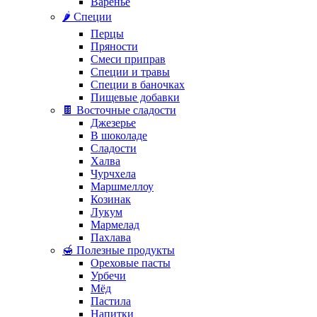
Варенье
🌶️ Специи
Перцы
Пряности
Смеси приправ
Специи и травы
Специи в баночках
Пищевые добавки
🍫 Восточные сладости
Джезерье
В шоколаде
Сладости
Халва
Чурчхела
Маршмеллоу
Козинак
Лукум
Мармелад
Пахлава
🍯 Полезные продукты
Ореховые пасты
Урбечи
Мёд
Пастила
Напитки