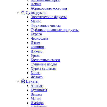
Пекан
Абрикосовая косточка
🍑 Сухофрукты
Экзотические фрукты
Манго
Фруктовые чипсы
Сублимированные продукты
Курага
Чернослив
Изюм
Финики
Инжир
Урюк
Компотные смеси
Сушеные ягоды
Хурма сушеная
Банан
Яблоко
🥝 Цукаты
Ананас
Кумкваты
Вишня
Манго
Имбирь