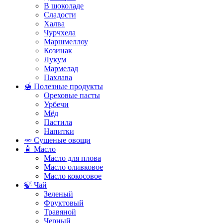
В шоколаде
Сладости
Халва
Чурчхела
Маршмеллоу
Козинак
Лукум
Мармелад
Пахлава
🍯 Полезные продукты
Ореховые пасты
Урбечи
Мёд
Пастила
Напитки
🥕 Сушеные овощи
🧴 Масло
Масло для плова
Масло оливковое
Масло кокосовое
🍃 Чай
Зеленый
Фруктовый
Травяной
Черный