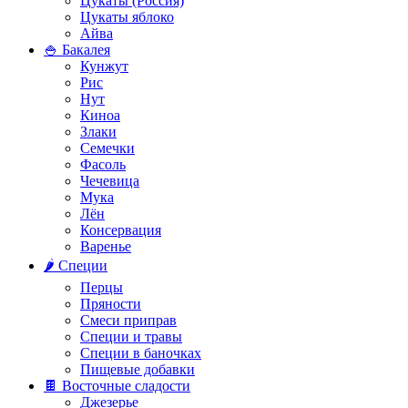
Цукаты (Россия)
Цукаты яблоко
Айва
🍚 Бакалея
Кунжут
Рис
Нут
Киноа
Злаки
Семечки
Фасоль
Чечевица
Мука
Лён
Консервация
Варенье
🌶️ Специи
Перцы
Пряности
Смеси приправ
Специи и травы
Специи в баночках
Пищевые добавки
🍫 Восточные сладости
Джезерье