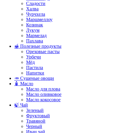
Сладости
Халва
Чурчхела
Маршмеллоу
Козинак
Лукум
Мармелад
Пахлава
🍯 Полезные продукты
Ореховые пасты
Урбечи
Мёд
Пастила
Напитки
🥕 Сушеные овощи
🧴 Масло
Масло для плова
Масло оливковое
Масло кокосовое
🍃 Чай
Зеленый
Фруктовый
Травяной
Черный
Иван чай