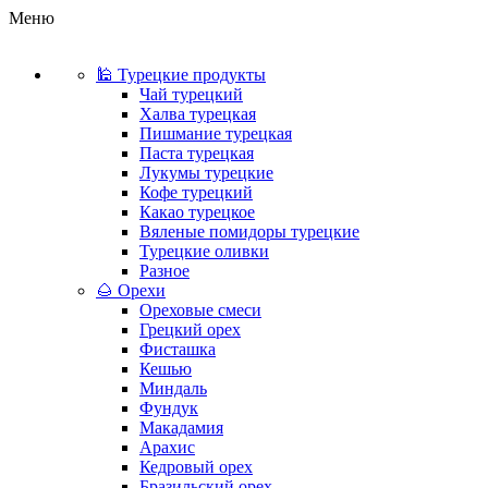
Меню
🕌 Турецкие продукты
Чай турецкий
Халва турецкая
Пишмание турецкая
Паста турецкая
Лукумы турецкие
Кофе турецкий
Какао турецкое
Вяленые помидоры турецкие
Турецкие оливки
Разное
🌰 Орехи
Ореховые смеси
Грецкий орех
Фисташка
Кешью
Миндаль
Фундук
Макадамия
Арахис
Кедровый орех
Бразильский орех