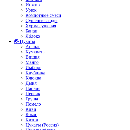
Инжир
Урюк
Компотные смеси
Сушеные ягоды
Хурма сушеная
Банан
Яблоко
🥝 Цукаты
Ананас
Кумкваты
Вишня
Манго
Имбирь
Клубника
Клюква
Дыня
Папайя
Персик
Груша
Помело
Киви
Кокос
Кизил
Цукаты (Россия)