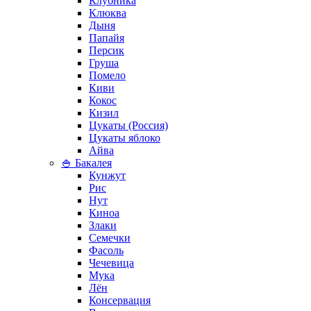
Клубника
Клюква
Дыня
Папайя
Персик
Груша
Помело
Киви
Кокос
Кизил
Цукаты (Россия)
Цукаты яблоко
Айва
🍚 Бакалея
Кунжут
Рис
Нут
Киноа
Злаки
Семечки
Фасоль
Чечевица
Мука
Лён
Консервация