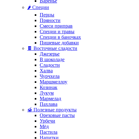
Варенье
🌶️ Специи
Перцы
Пряности
Смеси приправ
Специи и травы
Специи в баночках
Пищевые добавки
🍫 Восточные сладости
Джезерье
В шоколаде
Сладости
Халва
Чурчхела
Маршмеллоу
Козинак
Лукум
Мармелад
Пахлава
🍯 Полезные продукты
Ореховые пасты
Урбечи
Мёд
Пастила
Напитки