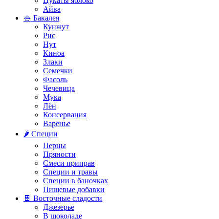
Цукаты яблоко
Айва
🍚 Бакалея
Кунжут
Рис
Нут
Киноа
Злаки
Семечки
Фасоль
Чечевица
Мука
Лён
Консервация
Варенье
🌶️ Специи
Перцы
Пряности
Смеси приправ
Специи и травы
Специи в баночках
Пищевые добавки
🍫 Восточные сладости
Джезерье
В шоколаде