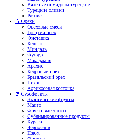
Вяленые помидоры турецкие
Турецкие оливки
Разное
🌰 Орехи
Ореховые смеси
Грецкий орех
Фисташка
Кешью
Миндаль
Фундук
Макадамия
Арахис
Кедровый орех
Бразильский орех
Пекан
Абрикосовая косточка
🍑 Сухофрукты
Экзотические фрукты
Манго
Фруктовые чипсы
Сублимированные продукты
Курага
Чернослив
Изюм
Финики