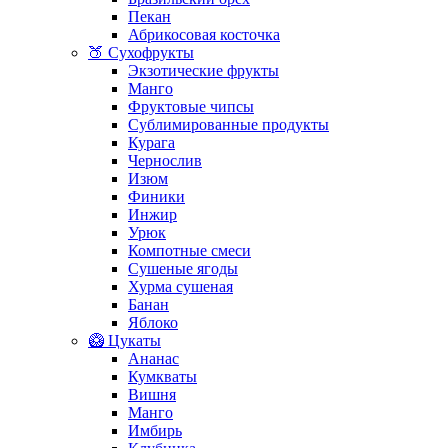
Пекан
Абрикосовая косточка
🍑 Сухофрукты
Экзотические фрукты
Манго
Фруктовые чипсы
Сублимированные продукты
Курага
Чернослив
Изюм
Финики
Инжир
Урюк
Компотные смеси
Сушеные ягоды
Хурма сушеная
Банан
Яблоко
🥝 Цукаты
Ананас
Кумкваты
Вишня
Манго
Имбирь