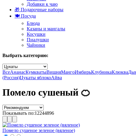
Добавки к чаю
🎁 Подарочные наборы
🍽️ Посуда
Блюда
Казаны и мангалы
Косушки
Пиалушки
Чайники
Выбрать категорию:
Все
Ананас
Кумкваты
Вишня
Манго
Имбирь
Клубника
Клюква
Ды
(Россия)
Цукаты яблоко
Айва
Помело сушеный 🍊
Показывать по:
12
24
48
96
Помело сушеное зеленое (вяленое)