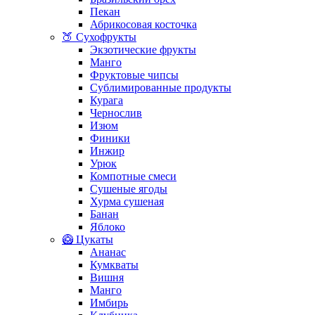
Пекан
Абрикосовая косточка
🍑 Сухофрукты
Экзотические фрукты
Манго
Фруктовые чипсы
Сублимированные продукты
Курага
Чернослив
Изюм
Финики
Инжир
Урюк
Компотные смеси
Сушеные ягоды
Хурма сушеная
Банан
Яблоко
🥝 Цукаты
Ананас
Кумкваты
Вишня
Манго
Имбирь