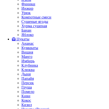
Финики
Инжир
Урюк
Компотные смеси
Сушеные ягоды
Хурма сушеная
Банан
Яблоко
🥝 Цукаты
Ананас
Кумкваты
Вишня
Манго
Имбирь
Клубника
Клюква
Дыня
Папайя
Персик
Груша
Помело
Киви
Кокос
Кизил