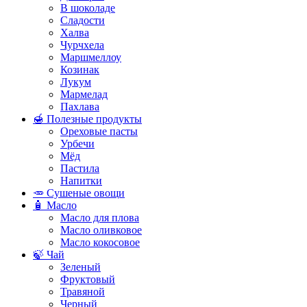
В шоколаде
Сладости
Халва
Чурчхела
Маршмеллоу
Козинак
Лукум
Мармелад
Пахлава
🍯 Полезные продукты
Ореховые пасты
Урбечи
Мёд
Пастила
Напитки
🥕 Сушеные овощи
🧴 Масло
Масло для плова
Масло оливковое
Масло кокосовое
🍃 Чай
Зеленый
Фруктовый
Травяной
Черный