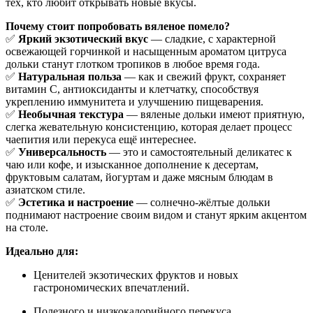
тех, кто любит открывать новые вкусы.
Почему стоит попробовать вяленое помело?
✅
Яркий экзотический вкус
— сладкие, с характерной
освежающей горчинкой и насыщенным ароматом цитруса
дольки станут глотком тропиков в любое время года.
✅
Натуральная польза
— как и свежий фрукт, сохраняет
витамин С, антиоксиданты и клетчатку, способствуя
укреплению иммунитета и улучшению пищеварения.
✅
Необычная текстура
— вяленые дольки имеют приятную,
слегка жевательную консистенцию, которая делает процесс
чаепития или перекуса ещё интереснее.
✅
Универсальность
— это и самостоятельный деликатес к
чаю или кофе, и изысканное дополнение к десертам,
фруктовым салатам, йогуртам и даже мясным блюдам в
азиатском стиле.
✅
Эстетика и настроение
— солнечно-жёлтые дольки
поднимают настроение своим видом и станут ярким акцентом
на столе.
Идеально для:
Ценителей экзотических фруктов и новых
гастрономических впечатлений.
Полезного и низкокалорийного перекуса.