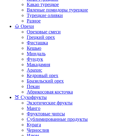
Какао турецкое
Вяленые помидоры турецкие
Турецкие оливки
Разное
🌰 Орехи
Ореховые смеси
Грецкий орех
Фисташка
Кешью
Миндаль
Фундук
Макадамия
Арахис
Кедровый орех
Бразильский орех
Пекан
Абрикосовая косточка
🍑 Сухофрукты
Экзотические фрукты
Манго
Фруктовые чипсы
Сублимированные продукты
Курага
Чернослив
Изюм