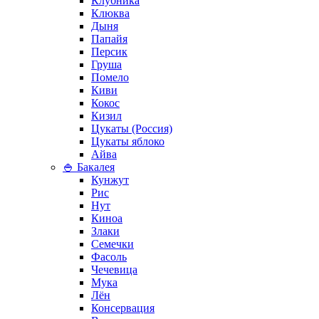
Клубника
Клюква
Дыня
Папайя
Персик
Груша
Помело
Киви
Кокос
Кизил
Цукаты (Россия)
Цукаты яблоко
Айва
🍚 Бакалея
Кунжут
Рис
Нут
Киноа
Злаки
Семечки
Фасоль
Чечевица
Мука
Лён
Консервация