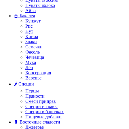
Цукаты (Россия)
Цукаты яблоко
Айва
🍚 Бакалея
Кунжут
Рис
Нут
Киноа
Злаки
Семечки
Фасоль
Чечевица
Мука
Лён
Консервация
Варенье
🌶️ Специи
Перцы
Пряности
Смеси приправ
Специи и травы
Специи в баночках
Пищевые добавки
🍫 Восточные сладости
Джезерье