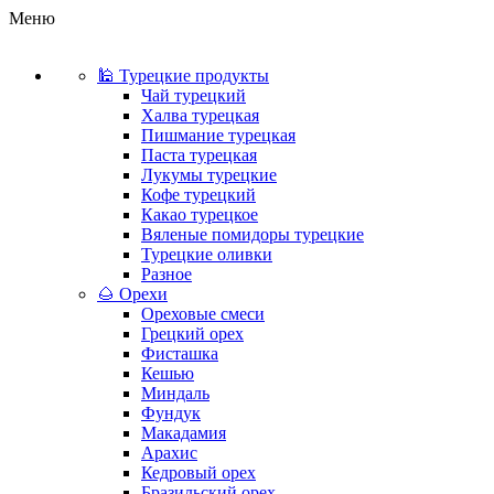
Меню
🕌 Турецкие продукты
Чай турецкий
Халва турецкая
Пишмание турецкая
Паста турецкая
Лукумы турецкие
Кофе турецкий
Какао турецкое
Вяленые помидоры турецкие
Турецкие оливки
Разное
🌰 Орехи
Ореховые смеси
Грецкий орех
Фисташка
Кешью
Миндаль
Фундук
Макадамия
Арахис
Кедровый орех
Бразильский орех