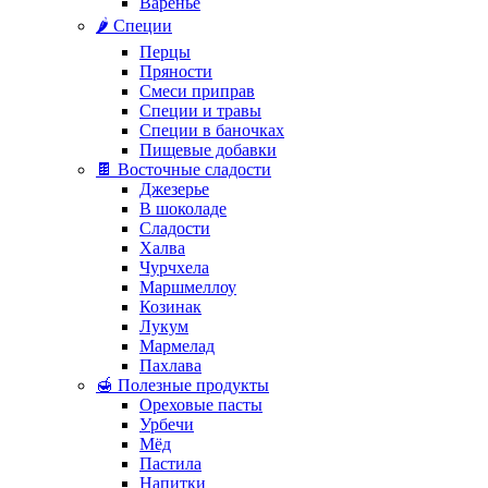
Варенье
🌶️ Специи
Перцы
Пряности
Смеси приправ
Специи и травы
Специи в баночках
Пищевые добавки
🍫 Восточные сладости
Джезерье
В шоколаде
Сладости
Халва
Чурчхела
Маршмеллоу
Козинак
Лукум
Мармелад
Пахлава
🍯 Полезные продукты
Ореховые пасты
Урбечи
Мёд
Пастила
Напитки