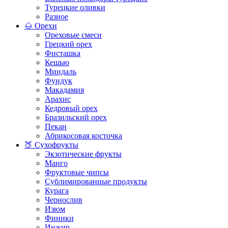
Турецкие оливки
Разное
🌰 Орехи
Ореховые смеси
Грецкий орех
Фисташка
Кешью
Миндаль
Фундук
Макадамия
Арахис
Кедровый орех
Бразильский орех
Пекан
Абрикосовая косточка
🍑 Сухофрукты
Экзотические фрукты
Манго
Фруктовые чипсы
Сублимированные продукты
Курага
Чернослив
Изюм
Финики
Инжир