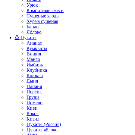
Урюк
Компотные смеси
Сушеные ягоды
Хурма сушеная
Банан
Яблоко
🥝 Цукаты
Ананас
Кумкваты
Вишня
Манго
Имбирь
Клубника
Клюква
Дыня
Папайя
Персик
Груша
Помело
Киви
Кокос
Кизил
Цукаты (Россия)
Цукаты яблоко