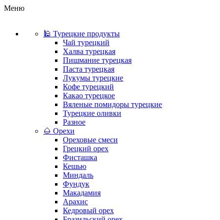
Меню
🕌 Турецкие продукты
Чай турецкий
Халва турецкая
Пишмание турецкая
Паста турецкая
Лукумы турецкие
Кофе турецкий
Какао турецкое
Вяленые помидоры турецкие
Турецкие оливки
Разное
🌰 Орехи
Ореховые смеси
Грецкий орех
Фисташка
Кешью
Миндаль
Фундук
Макадамия
Арахис
Кедровый орех
Бразильский орех