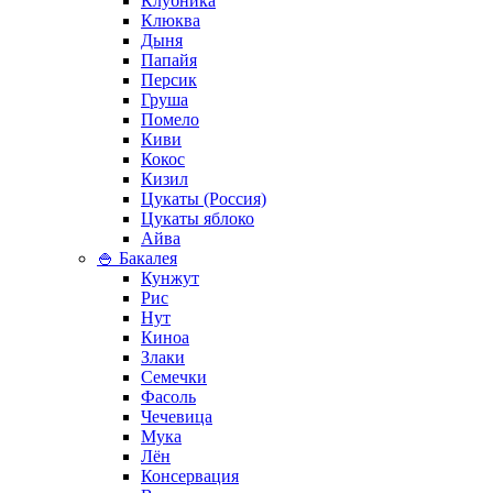
Клубника
Клюква
Дыня
Папайя
Персик
Груша
Помело
Киви
Кокос
Кизил
Цукаты (Россия)
Цукаты яблоко
Айва
🍚 Бакалея
Кунжут
Рис
Нут
Киноа
Злаки
Семечки
Фасоль
Чечевица
Мука
Лён
Консервация