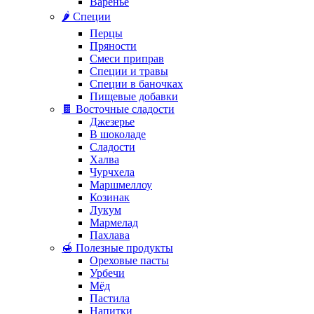
Варенье
🌶️ Специи
Перцы
Пряности
Смеси приправ
Специи и травы
Специи в баночках
Пищевые добавки
🍫 Восточные сладости
Джезерье
В шоколаде
Сладости
Халва
Чурчхела
Маршмеллоу
Козинак
Лукум
Мармелад
Пахлава
🍯 Полезные продукты
Ореховые пасты
Урбечи
Мёд
Пастила
Напитки