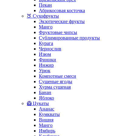
Пекан
Абрикосовая косточка
🍑 Сухофрукты
Экзотические фрукты
Манго
Фруктовые чипсы
Сублимированные продукты
Курага
Чернослив
Изюм
Финики
Инжир
Урюк
Компотные смеси
Сушеные ягоды
Хурма сушеная
Банан
Яблоко
🥝 Цукаты
Ананас
Кумкваты
Вишня
Манго
Имбирь