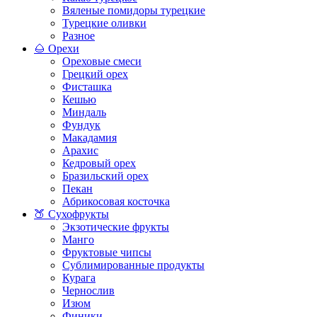
Вяленые помидоры турецкие
Турецкие оливки
Разное
🌰 Орехи
Ореховые смеси
Грецкий орех
Фисташка
Кешью
Миндаль
Фундук
Макадамия
Арахис
Кедровый орех
Бразильский орех
Пекан
Абрикосовая косточка
🍑 Сухофрукты
Экзотические фрукты
Манго
Фруктовые чипсы
Сублимированные продукты
Курага
Чернослив
Изюм
Финики