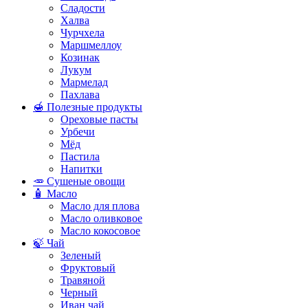
Сладости
Халва
Чурчхела
Маршмеллоу
Козинак
Лукум
Мармелад
Пахлава
🍯 Полезные продукты
Ореховые пасты
Урбечи
Мёд
Пастила
Напитки
🥕 Сушеные овощи
🧴 Масло
Масло для плова
Масло оливковое
Масло кокосовое
🍃 Чай
Зеленый
Фруктовый
Травяной
Черный
Иван чай