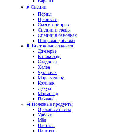
Варенье
🌶️ Специи
Перцы
Пряности
Смеси приправ
Специи и травы
Специи в баночках
Пищевые добавки
🍫 Восточные сладости
Джезерье
В шоколаде
Сладости
Халва
Чурчхела
Маршмеллоу
Козинак
Лукум
Мармелад
Пахлава
🍯 Полезные продукты
Ореховые пасты
Урбечи
Мёд
Пастила
Напитки