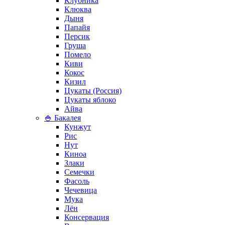
Клубника
Клюква
Дыня
Папайя
Персик
Груша
Помело
Киви
Кокос
Кизил
Цукаты (Россия)
Цукаты яблоко
Айва
🍚 Бакалея
Кунжут
Рис
Нут
Киноа
Злаки
Семечки
Фасоль
Чечевица
Мука
Лён
Консервация