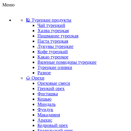
Меню
🕌 Турецкие продукты
Чай турецкий
Халва турецкая
Пишмание турецкая
Паста турецкая
Лукумы турецкие
Кофе турецкий
Какао турецкое
Вяленые помидоры турецкие
Турецкие оливки
Разное
🌰 Орехи
Ореховые смеси
Грецкий орех
Фисташка
Кешью
Миндаль
Фундук
Макадамия
Арахис
Кедровый орех
Бразильский орех