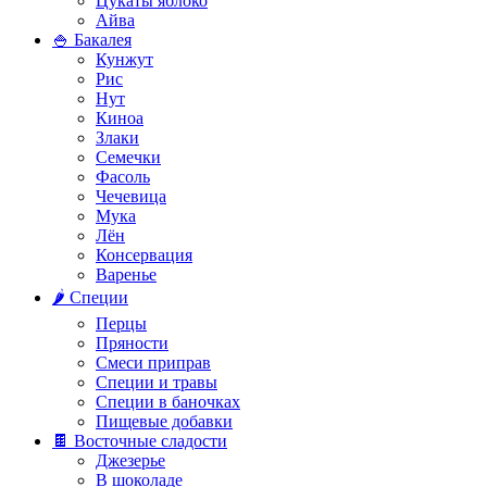
Цукаты яблоко
Айва
🍚 Бакалея
Кунжут
Рис
Нут
Киноа
Злаки
Семечки
Фасоль
Чечевица
Мука
Лён
Консервация
Варенье
🌶️ Специи
Перцы
Пряности
Смеси приправ
Специи и травы
Специи в баночках
Пищевые добавки
🍫 Восточные сладости
Джезерье
В шоколаде