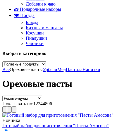
Добавки к чаю
🎁 Подарочные наборы
🍽️ Посуда
Блюда
Казаны и мангалы
Косушки
Пиалушки
Чайники
Выбрать категорию:
Все
Ореховые пасты
Урбечи
Мёд
Пастила
Напитки
Ореховые пасты
Показывать по:
12
24
48
96
Новинка
Готовый набор для приготовления "Пасты Амосова"