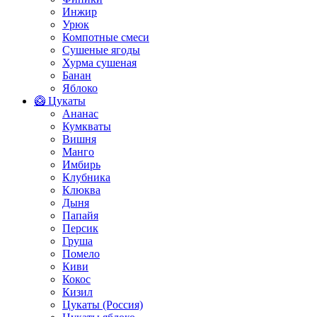
Инжир
Урюк
Компотные смеси
Сушеные ягоды
Хурма сушеная
Банан
Яблоко
🥝 Цукаты
Ананас
Кумкваты
Вишня
Манго
Имбирь
Клубника
Клюква
Дыня
Папайя
Персик
Груша
Помело
Киви
Кокос
Кизил
Цукаты (Россия)