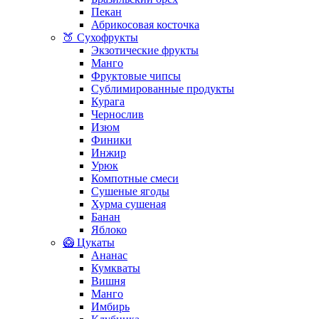
Пекан
Абрикосовая косточка
🍑 Сухофрукты
Экзотические фрукты
Манго
Фруктовые чипсы
Сублимированные продукты
Курага
Чернослив
Изюм
Финики
Инжир
Урюк
Компотные смеси
Сушеные ягоды
Хурма сушеная
Банан
Яблоко
🥝 Цукаты
Ананас
Кумкваты
Вишня
Манго
Имбирь