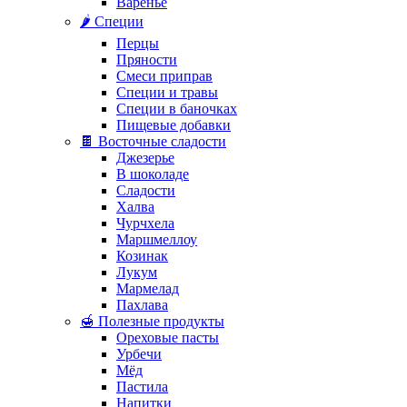
Варенье
🌶️ Специи
Перцы
Пряности
Смеси приправ
Специи и травы
Специи в баночках
Пищевые добавки
🍫 Восточные сладости
Джезерье
В шоколаде
Сладости
Халва
Чурчхела
Маршмеллоу
Козинак
Лукум
Мармелад
Пахлава
🍯 Полезные продукты
Ореховые пасты
Урбечи
Мёд
Пастила
Напитки