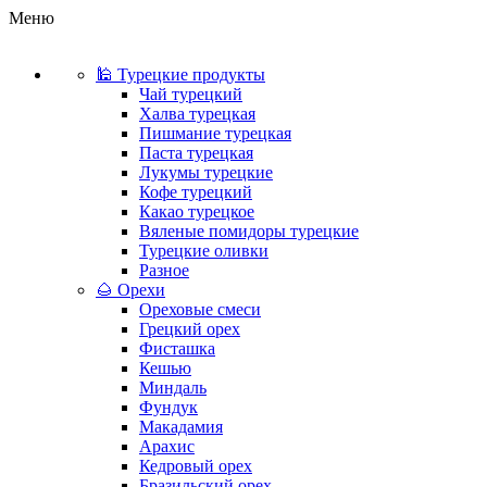
Меню
🕌 Турецкие продукты
Чай турецкий
Халва турецкая
Пишмание турецкая
Паста турецкая
Лукумы турецкие
Кофе турецкий
Какао турецкое
Вяленые помидоры турецкие
Турецкие оливки
Разное
🌰 Орехи
Ореховые смеси
Грецкий орех
Фисташка
Кешью
Миндаль
Фундук
Макадамия
Арахис
Кедровый орех
Бразильский орех