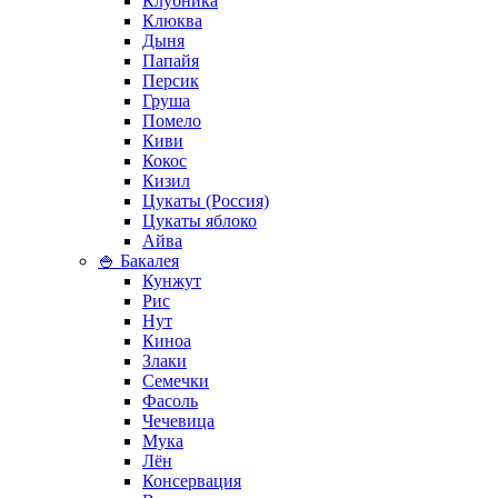
Клубника
Клюква
Дыня
Папайя
Персик
Груша
Помело
Киви
Кокос
Кизил
Цукаты (Россия)
Цукаты яблоко
Айва
🍚 Бакалея
Кунжут
Рис
Нут
Киноа
Злаки
Семечки
Фасоль
Чечевица
Мука
Лён
Консервация