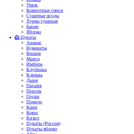
Урюк
Компотные смеси
Сушеные ягоды
Хурма сушеная
Банан
Яблоко
🥝 Цукаты
Ананас
Кумкваты
Вишня
Манго
Имбирь
Клубника
Клюква
Дыня
Папайя
Персик
Груша
Помело
Киви
Кокос
Кизил
Цукаты (Россия)
Цукаты яблоко