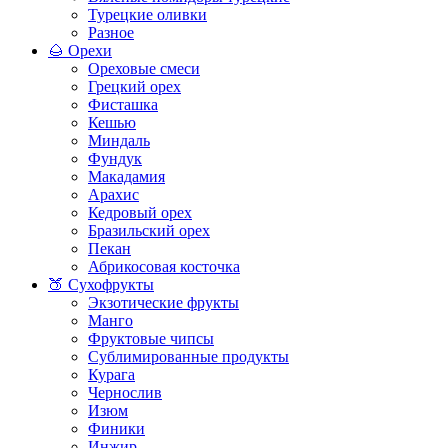
Турецкие оливки
Разное
🌰 Орехи
Ореховые смеси
Грецкий орех
Фисташка
Кешью
Миндаль
Фундук
Макадамия
Арахис
Кедровый орех
Бразильский орех
Пекан
Абрикосовая косточка
🍑 Сухофрукты
Экзотические фрукты
Манго
Фруктовые чипсы
Сублимированные продукты
Курага
Чернослив
Изюм
Финики
Инжир