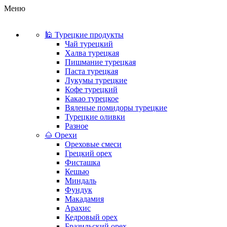
Меню
🕌 Турецкие продукты
Чай турецкий
Халва турецкая
Пишмание турецкая
Паста турецкая
Лукумы турецкие
Кофе турецкий
Какао турецкое
Вяленые помидоры турецкие
Турецкие оливки
Разное
🌰 Орехи
Ореховые смеси
Грецкий орех
Фисташка
Кешью
Миндаль
Фундук
Макадамия
Арахис
Кедровый орех
Бразильский орех