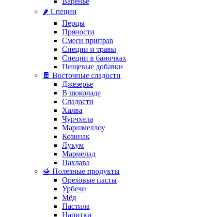
Варенье
🌶️ Специи
Перцы
Пряности
Смеси приправ
Специи и травы
Специи в баночках
Пищевые добавки
🍫 Восточные сладости
Джезерье
В шоколаде
Сладости
Халва
Чурчхела
Маршмеллоу
Козинак
Лукум
Мармелад
Пахлава
🍯 Полезные продукты
Ореховые пасты
Урбечи
Мёд
Пастила
Напитки