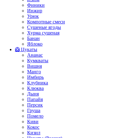
Финики
Инжир
Урюк
Компотные смеси
Сушеные ягоды
Хурма сушеная
Банан
Яблоко
🥝 Цукаты
Ананас
Кумкваты
Вишня
Манго
Имбирь
Клубника
Клюква
Дыня
Папайя
Персик
Груша
Помело
Киви
Кокос
Кизил