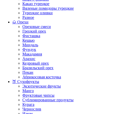
Какао турецкое
Вяленые помидоры турецкие
Турецкие оливки
Разное
🌰 Орехи
Ореховые смеси
Грецкий орех
Фисташка
Кешью
Миндаль
Фундук
Макадамия
Арахис
Кедровый орех
Бразильский орех
Пекан
Абрикосовая косточка
🍑 Сухофрукты
Экзотические фрукты
Манго
Фруктовые чипсы
Сублимированные продукты
Курага
Чернослив
Изюм