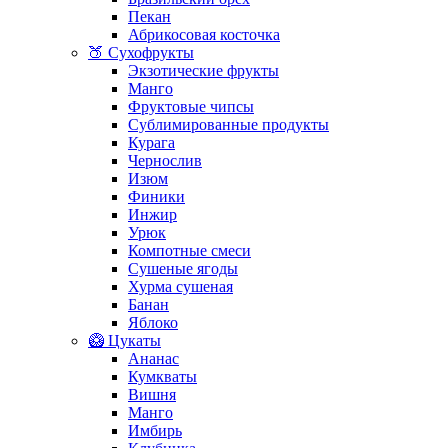
Пекан
Абрикосовая косточка
🍑 Сухофрукты
Экзотические фрукты
Манго
Фруктовые чипсы
Сублимированные продукты
Курага
Чернослив
Изюм
Финики
Инжир
Урюк
Компотные смеси
Сушеные ягоды
Хурма сушеная
Банан
Яблоко
🥝 Цукаты
Ананас
Кумкваты
Вишня
Манго
Имбирь