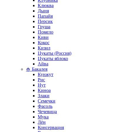
Клубника
Клюква
Дыня
Папайя
Персик
Груша
Помело
Киви
Кокос
Кизил
Цукаты (Россия)
Цукаты яблоко
Айва
🍚 Бакалея
Кунжут
Рис
Нут
Киноа
Злаки
Семечки
Фасоль
Чечевица
Мука
Лён
Консервация