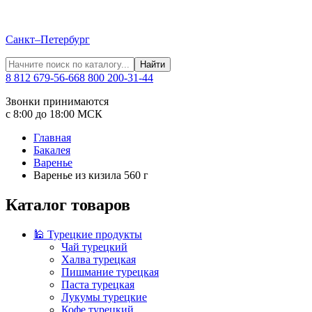
Санкт–Петербург
Найти
8 812 679-56-66
8 800 200-31-44
Звонки принимаются
с 8:00 до 18:00 МСК
Главная
Бакалея
Варенье
Варенье из кизила 560 г
Каталог товаров
🕌 Турецкие продукты
Чай турецкий
Халва турецкая
Пишмание турецкая
Паста турецкая
Лукумы турецкие
Кофе турецкий