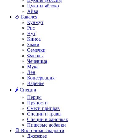
Цукаты (Россия)
Цукаты яблоко
Айва
🍚 Бакалея
Кунжут
Рис
Нут
Киноа
Злаки
Семечки
Фасоль
Чечевица
Мука
Лён
Консервация
Варенье
🌶️ Специи
Перцы
Пряности
Смеси приправ
Специи и травы
Специи в баночках
Пищевые добавки
🍫 Восточные сладости
Джезерье