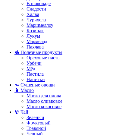
В шоколаде
Сладости
Халва
Чурчхела
Маршмеллоу
Козинак
Лукум
Мармелад
Пахлава
🍯 Полезные продукты
Ореховые пасты
Урбечи
Мёд
Пастила
Напитки
🥕 Сушеные овощи
🧴 Масло
Масло для плова
Масло оливковое
Масло кокосовое
🍃 Чай
Зеленый
Фруктовый
Травяной
Черный