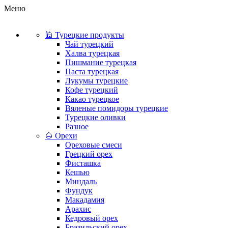
Меню
🕌 Турецкие продукты
Чай турецкий
Халва турецкая
Пишмание турецкая
Паста турецкая
Лукумы турецкие
Кофе турецкий
Какао турецкое
Вяленые помидоры турецкие
Турецкие оливки
Разное
🌰 Орехи
Ореховые смеси
Грецкий орех
Фисташка
Кешью
Миндаль
Фундук
Макадамия
Арахис
Кедровый орех
Бразильский орех