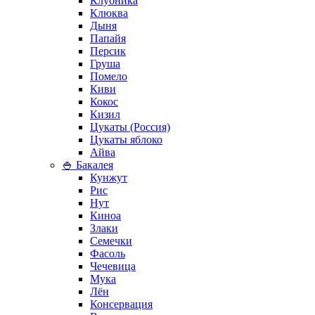
Клубника
Клюква
Дыня
Папайя
Персик
Груша
Помело
Киви
Кокос
Кизил
Цукаты (Россия)
Цукаты яблоко
Айва
🍚 Бакалея
Кунжут
Рис
Нут
Киноа
Злаки
Семечки
Фасоль
Чечевица
Мука
Лён
Консервация