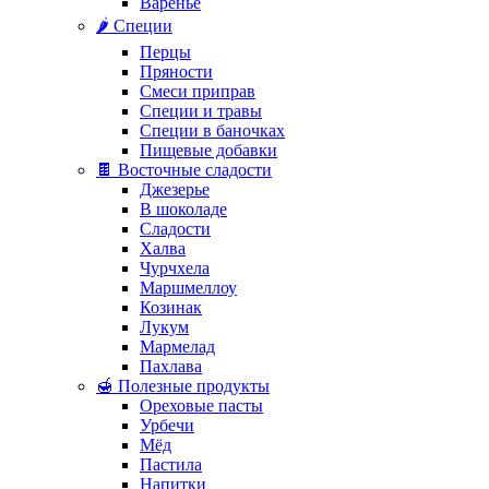
Варенье
🌶️ Специи
Перцы
Пряности
Смеси приправ
Специи и травы
Специи в баночках
Пищевые добавки
🍫 Восточные сладости
Джезерье
В шоколаде
Сладости
Халва
Чурчхела
Маршмеллоу
Козинак
Лукум
Мармелад
Пахлава
🍯 Полезные продукты
Ореховые пасты
Урбечи
Мёд
Пастила
Напитки