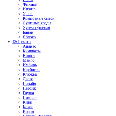
Финики
Инжир
Урюк
Компотные смеси
Сушеные ягоды
Хурма сушеная
Банан
Яблоко
🥝 Цукаты
Ананас
Кумкваты
Вишня
Манго
Имбирь
Клубника
Клюква
Дыня
Папайя
Персик
Груша
Помело
Киви
Кокос
Кизил