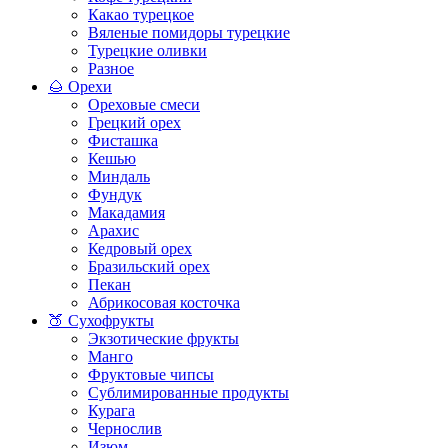
Какао турецкое
Вяленые помидоры турецкие
Турецкие оливки
Разное
🌰 Орехи
Ореховые смеси
Грецкий орех
Фисташка
Кешью
Миндаль
Фундук
Макадамия
Арахис
Кедровый орех
Бразильский орех
Пекан
Абрикосовая косточка
🍑 Сухофрукты
Экзотические фрукты
Манго
Фруктовые чипсы
Сублимированные продукты
Курага
Чернослив
Изюм