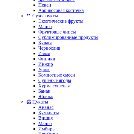
Пекан
Абрикосовая косточка
🍑 Сухофрукты
Экзотические фрукты
Манго
Фруктовые чипсы
Сублимированные продукты
Курага
Чернослив
Изюм
Финики
Инжир
Урюк
Компотные смеси
Сушеные ягоды
Хурма сушеная
Банан
Яблоко
🥝 Цукаты
Ананас
Кумкваты
Вишня
Манго
Имбирь