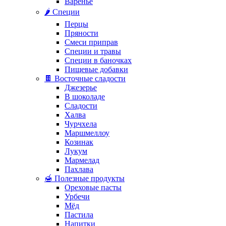
Варенье
🌶️ Специи
Перцы
Пряности
Смеси приправ
Специи и травы
Специи в баночках
Пищевые добавки
🍫 Восточные сладости
Джезерье
В шоколаде
Сладости
Халва
Чурчхела
Маршмеллоу
Козинак
Лукум
Мармелад
Пахлава
🍯 Полезные продукты
Ореховые пасты
Урбечи
Мёд
Пастила
Напитки