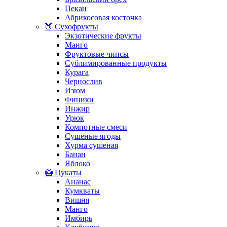
Пекан
Абрикосовая косточка
🍑 Сухофрукты
Экзотические фрукты
Манго
Фруктовые чипсы
Сублимированные продукты
Курага
Чернослив
Изюм
Финики
Инжир
Урюк
Компотные смеси
Сушеные ягоды
Хурма сушеная
Банан
Яблоко
🥝 Цукаты
Ананас
Кумкваты
Вишня
Манго
Имбирь