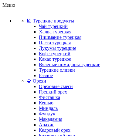
Меню
🕌 Турецкие продукты
Чай турецкий
Халва турецкая
Пишмание турецкая
Паста турецкая
Лукумы турецкие
Кофе турецкий
Какао турецкое
Вяленые помидоры турецкие
Турецкие оливки
Разное
🌰 Орехи
Ореховые смеси
Грецкий орех
Фисташка
Кешью
Миндаль
Фундук
Макадамия
Арахис
Кедровый орех
Бразильский орех