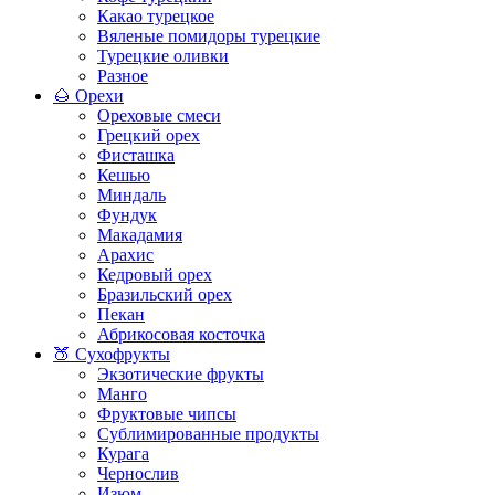
Какао турецкое
Вяленые помидоры турецкие
Турецкие оливки
Разное
🌰 Орехи
Ореховые смеси
Грецкий орех
Фисташка
Кешью
Миндаль
Фундук
Макадамия
Арахис
Кедровый орех
Бразильский орех
Пекан
Абрикосовая косточка
🍑 Сухофрукты
Экзотические фрукты
Манго
Фруктовые чипсы
Сублимированные продукты
Курага
Чернослив
Изюм