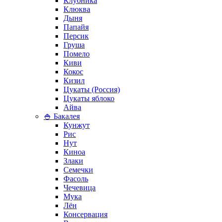
Клубника
Клюква
Дыня
Папайя
Персик
Груша
Помело
Киви
Кокос
Кизил
Цукаты (Россия)
Цукаты яблоко
Айва
🍚 Бакалея
Кунжут
Рис
Нут
Киноа
Злаки
Семечки
Фасоль
Чечевица
Мука
Лён
Консервация