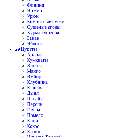
Финики
Инжир
Урюк
Компотные смеси
Сушеные ягоды
Хурма сушеная
Банан
Яблоко
🥝 Цукаты
Ананас
Кумкваты
Вишня
Манго
Имбирь
Клубника
Клюква
Дыня
Папайя
Персик
Груша
Помело
Киви
Кокос
Кизил