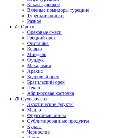
Какао турецкое
Вяленые помидоры турецкие
Турецкие оливки
Разное
🌰 Орехи
Ореховые смеси
Грецкий орех
Фисташка
Кешью
Миндаль
Фундук
Макадамия
Арахис
Кедровый орех
Бразильский орех
Пекан
Абрикосовая косточка
🍑 Сухофрукты
Экзотические фрукты
Манго
Фруктовые чипсы
Сублимированные продукты
Курага
Чернослив
Изюм