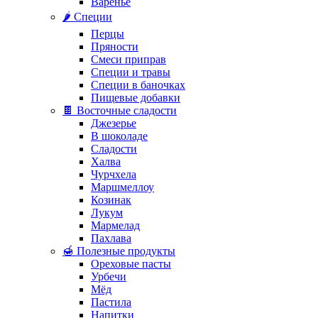
Варенье
🌶️ Специи
Перцы
Пряности
Смеси приправ
Специи и травы
Специи в баночках
Пищевые добавки
🍫 Восточные сладости
Джезерье
В шоколаде
Сладости
Халва
Чурчхела
Маршмеллоу
Козинак
Лукум
Мармелад
Пахлава
🍯 Полезные продукты
Ореховые пасты
Урбечи
Мёд
Пастила
Напитки