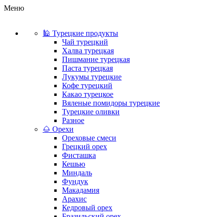
Меню
🕌 Турецкие продукты
Чай турецкий
Халва турецкая
Пишмание турецкая
Паста турецкая
Лукумы турецкие
Кофе турецкий
Какао турецкое
Вяленые помидоры турецкие
Турецкие оливки
Разное
🌰 Орехи
Ореховые смеси
Грецкий орех
Фисташка
Кешью
Миндаль
Фундук
Макадамия
Арахис
Кедровый орех
Бразильский орех