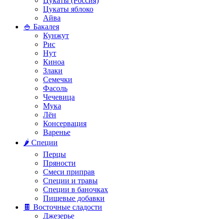
Цукаты (Россия)
Цукаты яблоко
Айва
🍚 Бакалея
Кунжут
Рис
Нут
Киноа
Злаки
Семечки
Фасоль
Чечевица
Мука
Лён
Консервация
Варенье
🌶️ Специи
Перцы
Пряности
Смеси приправ
Специи и травы
Специи в баночках
Пищевые добавки
🍫 Восточные сладости
Джезерье