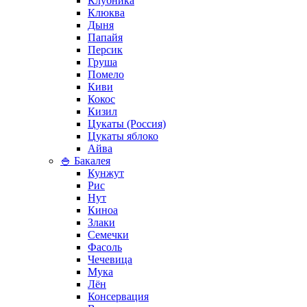
Клубника
Клюква
Дыня
Папайя
Персик
Груша
Помело
Киви
Кокос
Кизил
Цукаты (Россия)
Цукаты яблоко
Айва
🍚 Бакалея
Кунжут
Рис
Нут
Киноа
Злаки
Семечки
Фасоль
Чечевица
Мука
Лён
Консервация