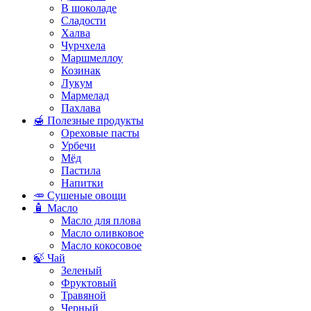
В шоколаде
Сладости
Халва
Чурчхела
Маршмеллоу
Козинак
Лукум
Мармелад
Пахлава
🍯 Полезные продукты
Ореховые пасты
Урбечи
Мёд
Пастила
Напитки
🥕 Сушеные овощи
🧴 Масло
Масло для плова
Масло оливковое
Масло кокосовое
🍃 Чай
Зеленый
Фруктовый
Травяной
Черный