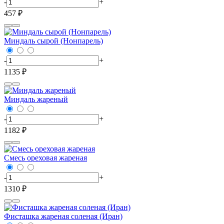
-
+
457 ₽
Миндаль сырой (Нонпарель)
-
+
1135 ₽
Миндаль жареный
-
+
1182 ₽
Смесь ореховая жареная
-
+
1310 ₽
Фисташка жареная соленая (Иран)