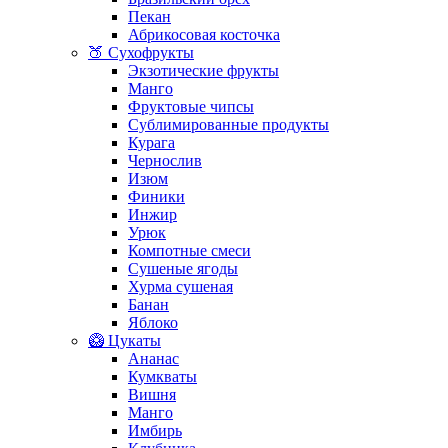
Пекан
Абрикосовая косточка
🍑 Сухофрукты
Экзотические фрукты
Манго
Фруктовые чипсы
Сублимированные продукты
Курага
Чернослив
Изюм
Финики
Инжир
Урюк
Компотные смеси
Сушеные ягоды
Хурма сушеная
Банан
Яблоко
🥝 Цукаты
Ананас
Кумкваты
Вишня
Манго
Имбирь