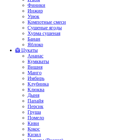
Финики
Инжир
Урюк
Компотные смеси
Сушеные ягоды
Хурма сушеная
Банан
Яблоко
🥝 Цукаты
Ананас
Кумкваты
Вишня
Манго
Имбирь
Клубника
Клюква
Дыня
Папайя
Персик
Груша
Помело
Киви
Кокос
Кизил