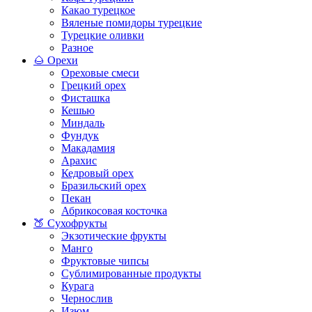
Какао турецкое
Вяленые помидоры турецкие
Турецкие оливки
Разное
🌰 Орехи
Ореховые смеси
Грецкий орех
Фисташка
Кешью
Миндаль
Фундук
Макадамия
Арахис
Кедровый орех
Бразильский орех
Пекан
Абрикосовая косточка
🍑 Сухофрукты
Экзотические фрукты
Манго
Фруктовые чипсы
Сублимированные продукты
Курага
Чернослив
Изюм