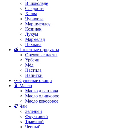
В шоколаде
Сладости
Халва
Чурчхела
Маршмеллоу
Козинак
Лукум
Мармелад
Пахлава
🍯 Полезные продукты
Ореховые пасты
Урбечи
Мёд
Пастила
Напитки
🥕 Сушеные овощи
🧴 Масло
Масло для плова
Масло оливковое
Масло кокосовое
🍃 Чай
Зеленый
Фруктовый
Травяной
Черный