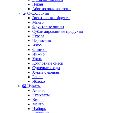
Пекан
Абрикосовая косточка
🍑 Сухофрукты
Экзотические фрукты
Манго
Фруктовые чипсы
Сублимированные продукты
Курага
Чернослив
Изюм
Финики
Инжир
Урюк
Компотные смеси
Сушеные ягоды
Хурма сушеная
Банан
Яблоко
🥝 Цукаты
Ананас
Кумкваты
Вишня
Манго
Имбирь