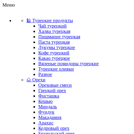
Меню
🕌 Турецкие продукты
Чай турецкий
Халва турецкая
Пишмание турецкая
Паста турецкая
Лукумы турецкие
Кофе турецкий
Какао турецкое
Вяленые помидоры турецкие
Турецкие оливки
Разное
🌰 Орехи
Ореховые смеси
Грецкий орех
Фисташка
Кешью
Миндаль
Фундук
Макадамия
Арахис
Кедровый орех
Бразильский орех