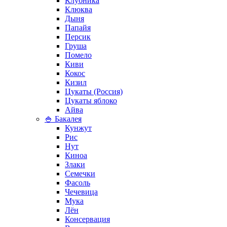
Клубника
Клюква
Дыня
Папайя
Персик
Груша
Помело
Киви
Кокос
Кизил
Цукаты (Россия)
Цукаты яблоко
Айва
🍚 Бакалея
Кунжут
Рис
Нут
Киноа
Злаки
Семечки
Фасоль
Чечевица
Мука
Лён
Консервация