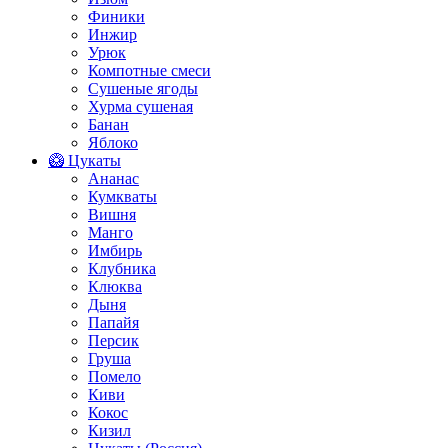
Финики
Инжир
Урюк
Компотные смеси
Сушеные ягоды
Хурма сушеная
Банан
Яблоко
🥝 Цукаты
Ананас
Кумкваты
Вишня
Манго
Имбирь
Клубника
Клюква
Дыня
Папайя
Персик
Груша
Помело
Киви
Кокос
Кизил