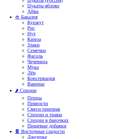
Цукаты (Россия)
Цукаты яблоко
Айва
🍚 Бакалея
Кунжут
Рис
Нут
Киноа
Злаки
Семечки
Фасоль
Чечевица
Мука
Лён
Консервация
Варенье
🌶️ Специи
Перцы
Пряности
Смеси приправ
Специи и травы
Специи в баночках
Пищевые добавки
🍫 Восточные сладости
Джезерье