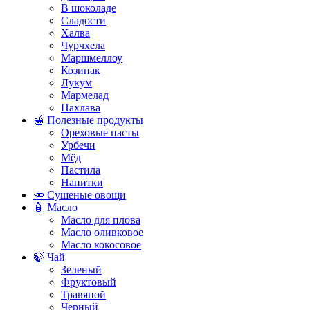
В шоколаде
Сладости
Халва
Чурчхела
Маршмеллоу
Козинак
Лукум
Мармелад
Пахлава
🍯 Полезные продукты
Ореховые пасты
Урбечи
Мёд
Пастила
Напитки
🥕 Сушеные овощи
🧴 Масло
Масло для плова
Масло оливковое
Масло кокосовое
🍃 Чай
Зеленый
Фруктовый
Травяной
Черный