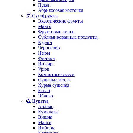
Пекан
Абрикосовая косточка
🍑 Сухофрукты
Экзотические фрукты
Манго
Фруктовые чипсы
Сублимированные продукты
Курага
Чернослив
Изюм
Финики
Инжир
Урюк
Компотные смеси
Сушеные ягоды
Хурма сушеная
Банан
Яблоко
🥝 Цукаты
Ананас
Кумкваты
Вишня
Манго
Имбирь