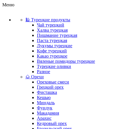
Меню
🕌 Турецкие продукты
Чай турецкий
Халва турецкая
Пишмание турецкая
Паста турецкая
Лукумы турецкие
Кофе турецкий
Какао турецкое
Вяленые помидоры турецкие
Турецкие оливки
Разное
🌰 Орехи
Ореховые смеси
Грецкий орех
Фисташка
Кешью
Миндаль
Фундук
Макадамия
Арахис
Кедровый орех
Бразильский орех