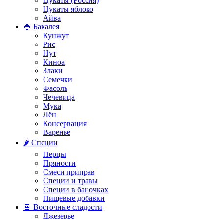
Цукаты (Россия)
Цукаты яблоко
Айва
🍚 Бакалея
Кунжут
Рис
Нут
Киноа
Злаки
Семечки
Фасоль
Чечевица
Мука
Лён
Консервация
Варенье
🌶️ Специи
Перцы
Пряности
Смеси приправ
Специи и травы
Специи в баночках
Пищевые добавки
🍫 Восточные сладости
Джезерье