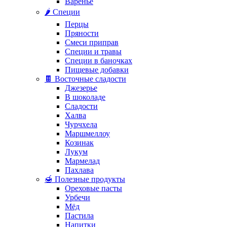
Варенье
🌶️ Специи
Перцы
Пряности
Смеси приправ
Специи и травы
Специи в баночках
Пищевые добавки
🍫 Восточные сладости
Джезерье
В шоколаде
Сладости
Халва
Чурчхела
Маршмеллоу
Козинак
Лукум
Мармелад
Пахлава
🍯 Полезные продукты
Ореховые пасты
Урбечи
Мёд
Пастила
Напитки