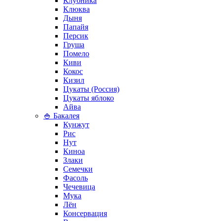
Клубника
Клюква
Дыня
Папайя
Персик
Груша
Помело
Киви
Кокос
Кизил
Цукаты (Россия)
Цукаты яблоко
Айва
🍚 Бакалея
Кунжут
Рис
Нут
Киноа
Злаки
Семечки
Фасоль
Чечевица
Мука
Лён
Консервация