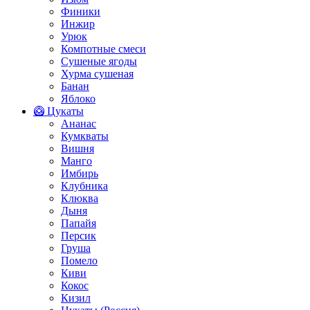
Финики
Инжир
Урюк
Компотные смеси
Сушеные ягоды
Хурма сушеная
Банан
Яблоко
🥝 Цукаты
Ананас
Кумкваты
Вишня
Манго
Имбирь
Клубника
Клюква
Дыня
Папайя
Персик
Груша
Помело
Киви
Кокос
Кизил