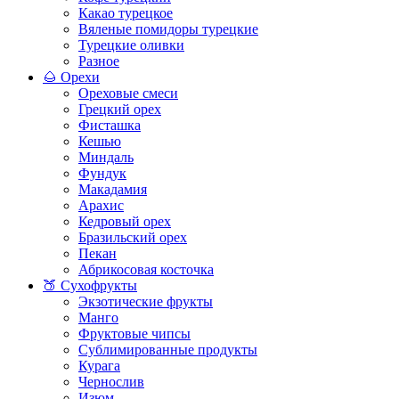
Какао турецкое
Вяленые помидоры турецкие
Турецкие оливки
Разное
🌰 Орехи
Ореховые смеси
Грецкий орех
Фисташка
Кешью
Миндаль
Фундук
Макадамия
Арахис
Кедровый орех
Бразильский орех
Пекан
Абрикосовая косточка
🍑 Сухофрукты
Экзотические фрукты
Манго
Фруктовые чипсы
Сублимированные продукты
Курага
Чернослив
Изюм