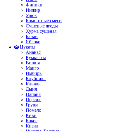
Финики
Инжир
Урюк
Компотные смеси
Сушеные ягоды
Хурма сушеная
Банан
Яблоко
🥝 Цукаты
Ананас
Кумкваты
Вишня
Манго
Имбирь
Клубника
Клюква
Дыня
Папайя
Персик
Груша
Помело
Киви
Кокос
Кизил