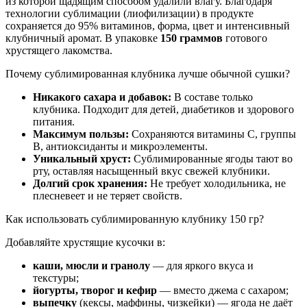
из которой щадящим способом удалили влагу. Благодаря
технологии сублимации (лиофилизации) в продукте
сохраняется до 95% витаминов, форма, цвет и интенсивный
клубничный аромат. В упаковке
150 граммов
готового
хрустящего лакомства.
Почему сублимированная клубника лучше обычной сушки?
Никакого сахара и добавок:
В составе только
клубника. Подходит для детей, диабетиков и здорового
питания.
Максимум пользы:
Сохраняются витамины С, группы
В, антиоксиданты и микроэлементы.
Уникальный хруст:
Сублимированные ягоды тают во
рту, оставляя насыщенный вкус свежей клубники.
Долгий срок хранения:
Не требует холодильника, не
плесневеет и не теряет свойств.
Как использовать сублимированную клубнику 150 гр?
Добавляйте хрустящие кусочки в:
каши, мюсли и гранолу
— для яркого вкуса и
текстуры;
йогурты, творог и кефир
— вместо джема с сахаром;
выпечку
(кексы, маффины, чизкейки) — ягода не даёт