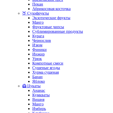
Пекан
Абрикосовая косточка
🍑 Сухофрукты
Экзотические фрукты
Манго
Фруктовые чипсы
Сублимированные продукты
Курага
Чернослив
Изюм
Финики
Инжир
Урюк
Компотные смеси
Сушеные ягоды
Хурма сушеная
Банан
Яблоко
🥝 Цукаты
Ананас
Кумкваты
Вишня
Манго
Имбирь