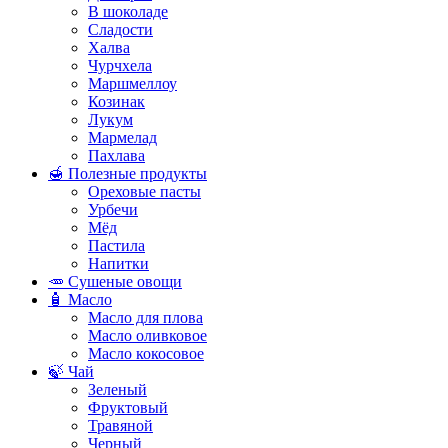
В шоколаде
Сладости
Халва
Чурчхела
Маршмеллоу
Козинак
Лукум
Мармелад
Пахлава
🍯 Полезные продукты
Ореховые пасты
Урбечи
Мёд
Пастила
Напитки
🥕 Сушеные овощи
🧴 Масло
Масло для плова
Масло оливковое
Масло кокосовое
🍃 Чай
Зеленый
Фруктовый
Травяной
Черный