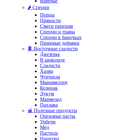
Варенье
🌶️ Специи
Перцы
Пряности
Смеси приправ
Специи и травы
Специи в баночках
Пищевые добавки
🍫 Восточные сладости
Джезерье
В шоколаде
Сладости
Халва
Чурчхела
Маршмеллоу
Козинак
Лукум
Мармелад
Пахлава
🍯 Полезные продукты
Ореховые пасты
Урбечи
Мёд
Пастила
Напитки