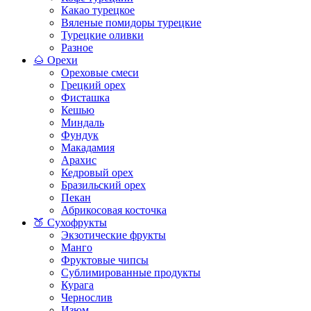
Какао турецкое
Вяленые помидоры турецкие
Турецкие оливки
Разное
🌰 Орехи
Ореховые смеси
Грецкий орех
Фисташка
Кешью
Миндаль
Фундук
Макадамия
Арахис
Кедровый орех
Бразильский орех
Пекан
Абрикосовая косточка
🍑 Сухофрукты
Экзотические фрукты
Манго
Фруктовые чипсы
Сублимированные продукты
Курага
Чернослив
Изюм