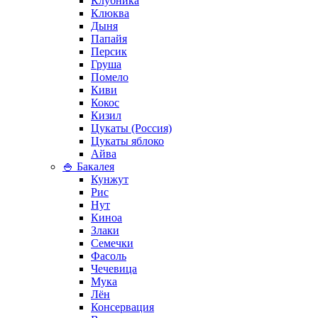
Клубника
Клюква
Дыня
Папайя
Персик
Груша
Помело
Киви
Кокос
Кизил
Цукаты (Россия)
Цукаты яблоко
Айва
🍚 Бакалея
Кунжут
Рис
Нут
Киноа
Злаки
Семечки
Фасоль
Чечевица
Мука
Лён
Консервация