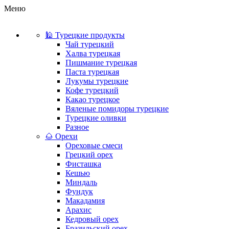
Меню
🕌 Турецкие продукты
Чай турецкий
Халва турецкая
Пишмание турецкая
Паста турецкая
Лукумы турецкие
Кофе турецкий
Какао турецкое
Вяленые помидоры турецкие
Турецкие оливки
Разное
🌰 Орехи
Ореховые смеси
Грецкий орех
Фисташка
Кешью
Миндаль
Фундук
Макадамия
Арахис
Кедровый орех
Бразильский орех