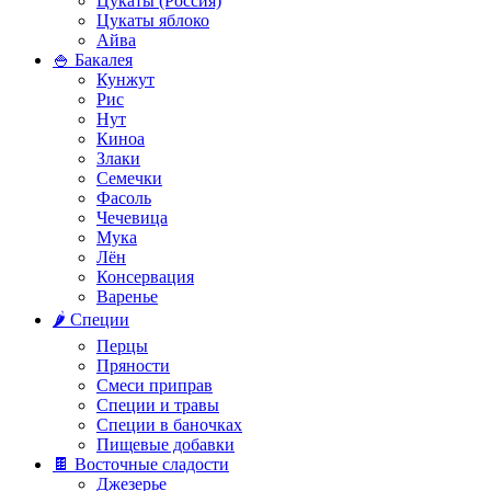
Цукаты (Россия)
Цукаты яблоко
Айва
🍚 Бакалея
Кунжут
Рис
Нут
Киноа
Злаки
Семечки
Фасоль
Чечевица
Мука
Лён
Консервация
Варенье
🌶️ Специи
Перцы
Пряности
Смеси приправ
Специи и травы
Специи в баночках
Пищевые добавки
🍫 Восточные сладости
Джезерье