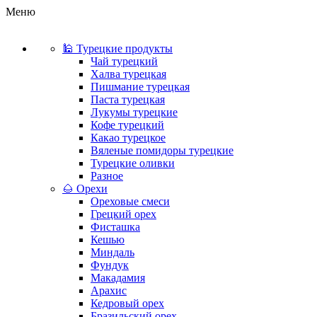
Меню
🕌 Турецкие продукты
Чай турецкий
Халва турецкая
Пишмание турецкая
Паста турецкая
Лукумы турецкие
Кофе турецкий
Какао турецкое
Вяленые помидоры турецкие
Турецкие оливки
Разное
🌰 Орехи
Ореховые смеси
Грецкий орех
Фисташка
Кешью
Миндаль
Фундук
Макадамия
Арахис
Кедровый орех
Бразильский орех