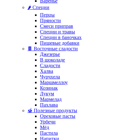
Варенье
🌶️ Специи
Перцы
Пряности
Смеси приправ
Специи и травы
Специи в баночках
Пищевые добавки
🍫 Восточные сладости
Джезерье
В шоколаде
Сладости
Халва
Чурчхела
Маршмеллоу
Козинак
Лукум
Мармелад
Пахлава
🍯 Полезные продукты
Ореховые пасты
Урбечи
Мёд
Пастила
Напитки