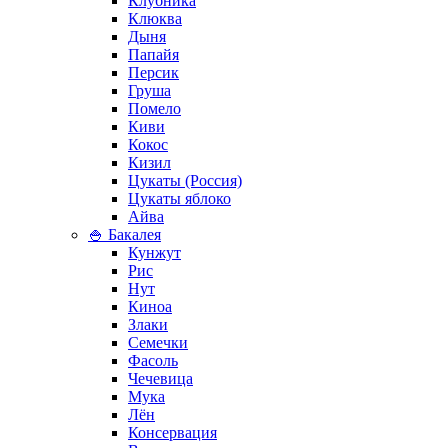
Клубника
Клюква
Дыня
Папайя
Персик
Груша
Помело
Киви
Кокос
Кизил
Цукаты (Россия)
Цукаты яблоко
Айва
🍚 Бакалея
Кунжут
Рис
Нут
Киноа
Злаки
Семечки
Фасоль
Чечевица
Мука
Лён
Консервация