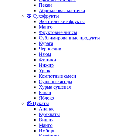
Пекан
Абрикосовая косточка
🍑 Сухофрукты
Экзотические фрукты
Манго
Фруктовые чипсы
Сублимированные продукты
Курага
Чернослив
Изюм
Финики
Инжир
Урюк
Компотные смеси
Сушеные ягоды
Хурма сушеная
Банан
Яблоко
🥝 Цукаты
Ананас
Кумкваты
Вишня
Манго
Имбирь