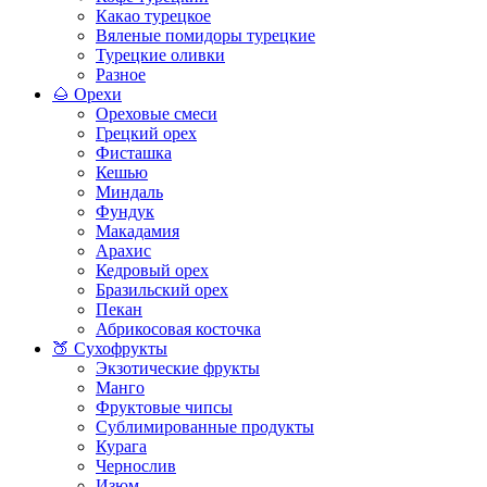
Какао турецкое
Вяленые помидоры турецкие
Турецкие оливки
Разное
🌰 Орехи
Ореховые смеси
Грецкий орех
Фисташка
Кешью
Миндаль
Фундук
Макадамия
Арахис
Кедровый орех
Бразильский орех
Пекан
Абрикосовая косточка
🍑 Сухофрукты
Экзотические фрукты
Манго
Фруктовые чипсы
Сублимированные продукты
Курага
Чернослив
Изюм