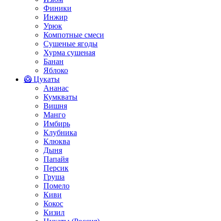
Финики
Инжир
Урюк
Компотные смеси
Сушеные ягоды
Хурма сушеная
Банан
Яблоко
🥝 Цукаты
Ананас
Кумкваты
Вишня
Манго
Имбирь
Клубника
Клюква
Дыня
Папайя
Персик
Груша
Помело
Киви
Кокос
Кизил