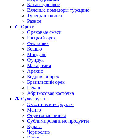
Какао турецкое
Вяленые помидоры турецкие
Турецкие оливки
Разное
🌰 Орехи
Ореховые смеси
Грецкий орех
Фисташка
Кешью
Миндаль
Фундук
Макадамия
Арахис
Кедровый орех
Бразильский орех
Пекан
Абрикосовая косточка
🍑 Сухофрукты
Экзотические фрукты
Манго
Фруктовые чипсы
Сублимированные продукты
Курага
Чернослив
Изюм