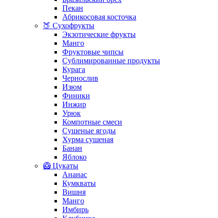
Пекан
Абрикосовая косточка
🍑 Сухофрукты
Экзотические фрукты
Манго
Фруктовые чипсы
Сублимированные продукты
Курага
Чернослив
Изюм
Финики
Инжир
Урюк
Компотные смеси
Сушеные ягоды
Хурма сушеная
Банан
Яблоко
🥝 Цукаты
Ананас
Кумкваты
Вишня
Манго
Имбирь