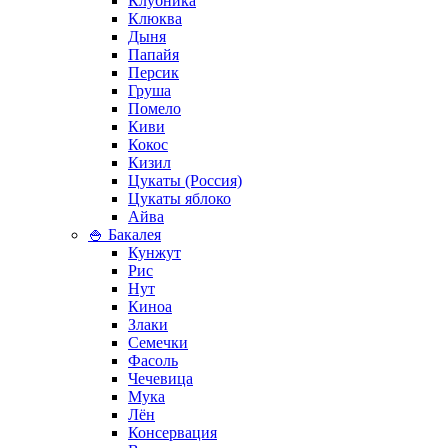
Клубника
Клюква
Дыня
Папайя
Персик
Груша
Помело
Киви
Кокос
Кизил
Цукаты (Россия)
Цукаты яблоко
Айва
🍚 Бакалея
Кунжут
Рис
Нут
Киноа
Злаки
Семечки
Фасоль
Чечевица
Мука
Лён
Консервация