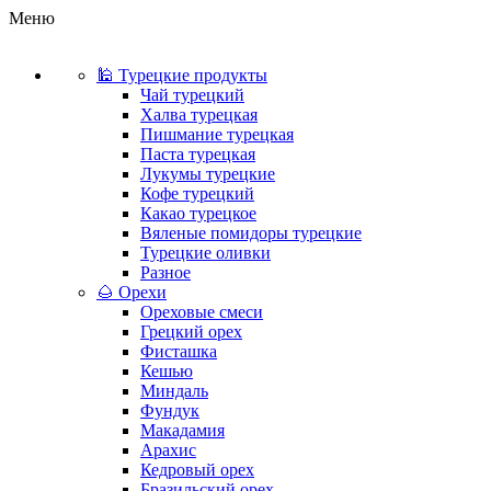
Меню
🕌 Турецкие продукты
Чай турецкий
Халва турецкая
Пишмание турецкая
Паста турецкая
Лукумы турецкие
Кофе турецкий
Какао турецкое
Вяленые помидоры турецкие
Турецкие оливки
Разное
🌰 Орехи
Ореховые смеси
Грецкий орех
Фисташка
Кешью
Миндаль
Фундук
Макадамия
Арахис
Кедровый орех
Бразильский орех