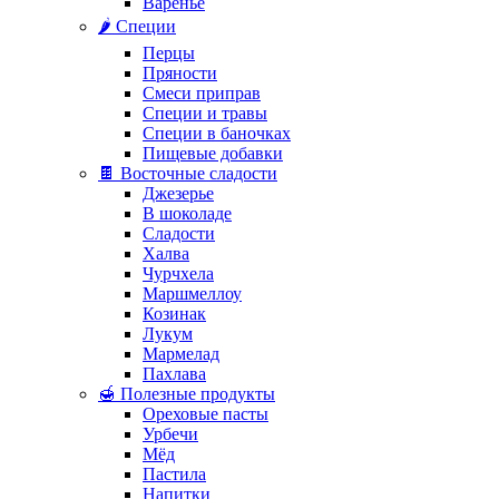
Варенье
🌶️ Специи
Перцы
Пряности
Смеси приправ
Специи и травы
Специи в баночках
Пищевые добавки
🍫 Восточные сладости
Джезерье
В шоколаде
Сладости
Халва
Чурчхела
Маршмеллоу
Козинак
Лукум
Мармелад
Пахлава
🍯 Полезные продукты
Ореховые пасты
Урбечи
Мёд
Пастила
Напитки