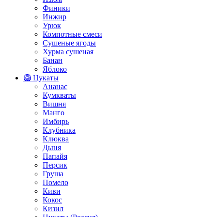
Финики
Инжир
Урюк
Компотные смеси
Сушеные ягоды
Хурма сушеная
Банан
Яблоко
🥝 Цукаты
Ананас
Кумкваты
Вишня
Манго
Имбирь
Клубника
Клюква
Дыня
Папайя
Персик
Груша
Помело
Киви
Кокос
Кизил