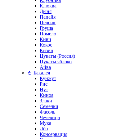
Клубника
Клюква
Дыня
Папайя
Персик
Груша
Помело
Киви
Кокос
Кизил
Цукаты (Россия)
Цукаты яблоко
Айва
🍚 Бакалея
Кунжут
Рис
Нут
Киноа
Злаки
Семечки
Фасоль
Чечевица
Мука
Лён
Консервация