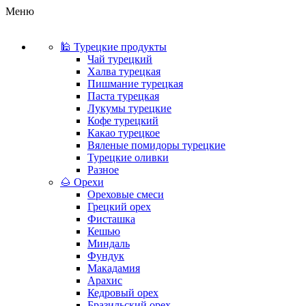
Меню
🕌 Турецкие продукты
Чай турецкий
Халва турецкая
Пишмание турецкая
Паста турецкая
Лукумы турецкие
Кофе турецкий
Какао турецкое
Вяленые помидоры турецкие
Турецкие оливки
Разное
🌰 Орехи
Ореховые смеси
Грецкий орех
Фисташка
Кешью
Миндаль
Фундук
Макадамия
Арахис
Кедровый орех
Бразильский орех