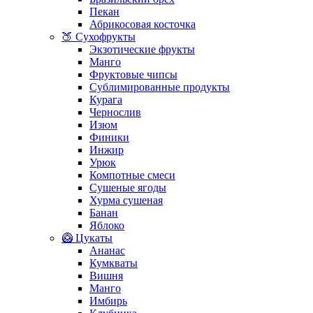
Пекан
Абрикосовая косточка
🍑 Сухофрукты
Экзотические фрукты
Манго
Фруктовые чипсы
Сублимированные продукты
Курага
Чернослив
Изюм
Финики
Инжир
Урюк
Компотные смеси
Сушеные ягоды
Хурма сушеная
Банан
Яблоко
🥝 Цукаты
Ананас
Кумкваты
Вишня
Манго
Имбирь