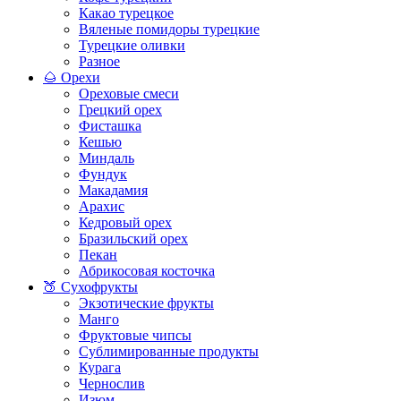
Какао турецкое
Вяленые помидоры турецкие
Турецкие оливки
Разное
🌰 Орехи
Ореховые смеси
Грецкий орех
Фисташка
Кешью
Миндаль
Фундук
Макадамия
Арахис
Кедровый орех
Бразильский орех
Пекан
Абрикосовая косточка
🍑 Сухофрукты
Экзотические фрукты
Манго
Фруктовые чипсы
Сублимированные продукты
Курага
Чернослив
Изюм