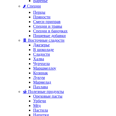
Варенье
🌶️ Специи
Перцы
Пряности
Смеси приправ
Специи и травы
Специи в баночках
Пищевые добавки
🍫 Восточные сладости
Джезерье
В шоколаде
Сладости
Халва
Чурчхела
Маршмеллоу
Козинак
Лукум
Мармелад
Пахлава
🍯 Полезные продукты
Ореховые пасты
Урбечи
Мёд
Пастила
Напитки