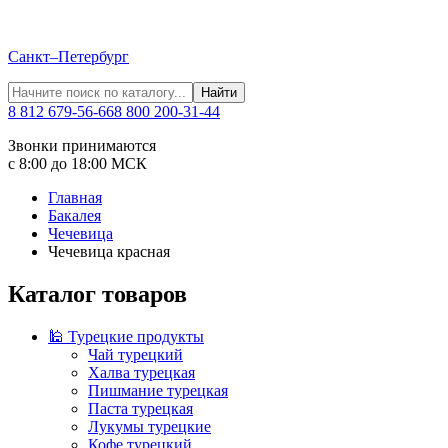
Санкт–Петербург
Найти
8 812 679-56-66
8 800 200-31-44
Звонки принимаются
с 8:00 до 18:00 МСК
Главная
Бакалея
Чечевица
Чечевица красная
Каталог товаров
🕌 Турецкие продукты
Чай турецкий
Халва турецкая
Пишмание турецкая
Паста турецкая
Лукумы турецкие
Кофе турецкий