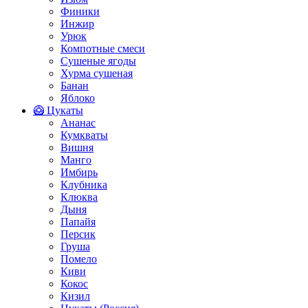
Финики
Инжир
Урюк
Компотные смеси
Сушеные ягоды
Хурма сушеная
Банан
Яблоко
🥝 Цукаты
Ананас
Кумкваты
Вишня
Манго
Имбирь
Клубника
Клюква
Дыня
Папайя
Персик
Груша
Помело
Киви
Кокос
Кизил