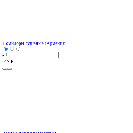
Помидоры сушёные (Армения)
-
+
913 ₽