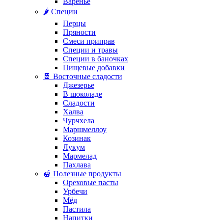
Варенье
🌶️ Специи
Перцы
Пряности
Смеси приправ
Специи и травы
Специи в баночках
Пищевые добавки
🍫 Восточные сладости
Джезерье
В шоколаде
Сладости
Халва
Чурчхела
Маршмеллоу
Козинак
Лукум
Мармелад
Пахлава
🍯 Полезные продукты
Ореховые пасты
Урбечи
Мёд
Пастила
Напитки