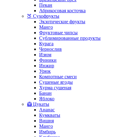
Пекан
Абрикосовая косточка
🍑 Сухофрукты
Экзотические фрукты
Манго
Фруктовые чипсы
Сублимированные продукты
Курага
Чернослив
Изюм
Финики
Инжир
Урюк
Компотные смеси
Сушеные ягоды
Хурма сушеная
Банан
Яблоко
🥝 Цукаты
Ананас
Кумкваты
Вишня
Манго
Имбирь