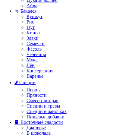
Цукаты яблоко
Айва
🍚 Бакалея
Кунжут
Рис
Нут
Киноа
Злаки
Семечки
Фасоль
Чечевица
Мука
Лён
Консервация
Варенье
🌶️ Специи
Перцы
Пряности
Смеси приправ
Специи и травы
Специи в баночках
Пищевые добавки
🍫 Восточные сладости
Джезерье
В шоколаде