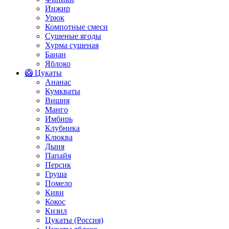
Инжир
Урюк
Компотные смеси
Сушеные ягоды
Хурма сушеная
Банан
Яблоко
🥝 Цукаты
Ананас
Кумкваты
Вишня
Манго
Имбирь
Клубника
Клюква
Дыня
Папайя
Персик
Груша
Помело
Киви
Кокос
Кизил
Цукаты (Россия)