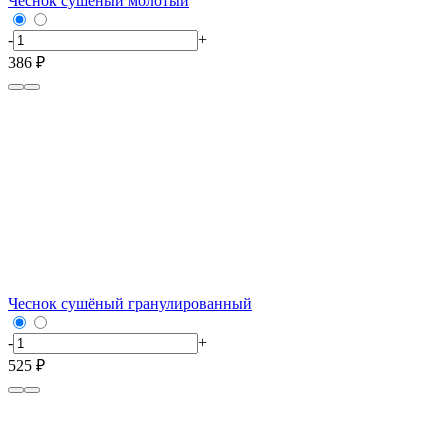
Чеснок сушёный молотый
-
+
386 ₽
Чеснок сушёный гранулированный
-
+
525 ₽