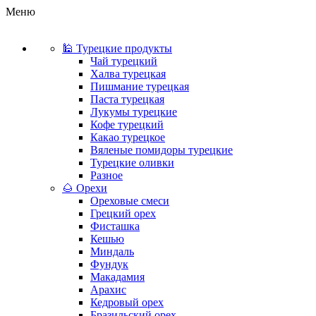
Меню
🕌 Турецкие продукты
Чай турецкий
Халва турецкая
Пишмание турецкая
Паста турецкая
Лукумы турецкие
Кофе турецкий
Какао турецкое
Вяленые помидоры турецкие
Турецкие оливки
Разное
🌰 Орехи
Ореховые смеси
Грецкий орех
Фисташка
Кешью
Миндаль
Фундук
Макадамия
Арахис
Кедровый орех
Бразильский орех