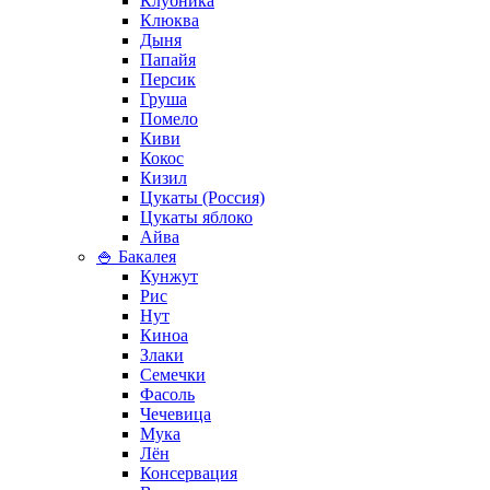
Клубника
Клюква
Дыня
Папайя
Персик
Груша
Помело
Киви
Кокос
Кизил
Цукаты (Россия)
Цукаты яблоко
Айва
🍚 Бакалея
Кунжут
Рис
Нут
Киноа
Злаки
Семечки
Фасоль
Чечевица
Мука
Лён
Консервация