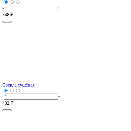
-
+
348 ₽
Свекла сушёная
-
+
432 ₽