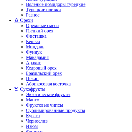
Вяленые помидоры турецкие
Турецкие оливки
Разное
🌰 Орехи
Ореховые смеси
Грецкий орех
Фисташка
Кешью
Миндаль
Фундук
Макадамия
Арахис
Кедровый орех
Бразильский орех
Пекан
Абрикосовая косточка
🍑 Сухофрукты
Экзотические фрукты
Манго
Фруктовые чипсы
Сублимированные продукты
Курага
Чернослив
Изюм
Финики