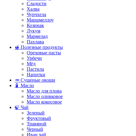
Сладости
Халва
Чурчхела
Маршмеллоу
Козинак
Лукум
Мармелад
Пахлава
🍯 Полезные продукты
Ореховые пасты
Урбечи
Мёд
Пастила
Напитки
🥕 Сушеные овощи
🧴 Масло
Масло для плова
Масло оливковое
Масло кокосовое
🍃 Чай
Зеленый
Фруктовый
Травяной
Черный
Иван чай