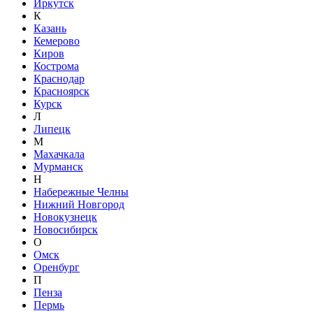
Иркутск
К
Казань
Кемерово
Киров
Кострома
Краснодар
Красноярск
Курск
Л
Липецк
М
Махачкала
Мурманск
Н
Набережные Челны
Нижний Новгород
Новокузнецк
Новосибирск
О
Омск
Оренбург
П
Пенза
Пермь