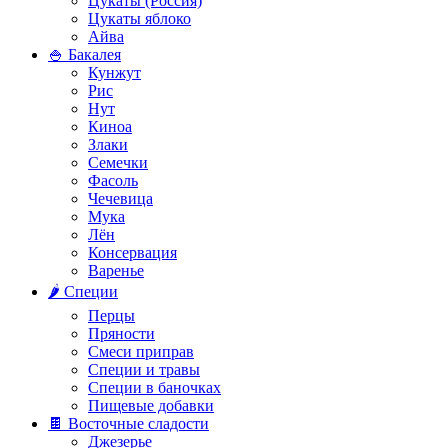
Цукаты (Россия)
Цукаты яблоко
Айва
🍚 Бакалея
Кунжут
Рис
Нут
Киноа
Злаки
Семечки
Фасоль
Чечевица
Мука
Лён
Консервация
Варенье
🌶️ Специи
Перцы
Пряности
Смеси приправ
Специи и травы
Специи в баночках
Пищевые добавки
🍫 Восточные сладости
Джезерье