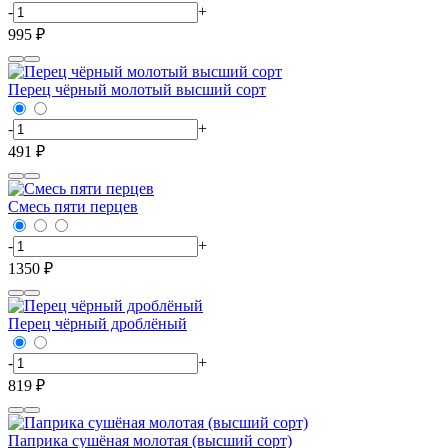
-
+
995 ₽
Перец чёрный молотый высший сорт
-
+
491 ₽
Смесь пяти перцев
-
+
1350 ₽
Перец чёрный дроблёный
-
+
819 ₽
Паприка сушёная молотая (высший сорт)