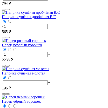
794 ₽
Паприка сушёная дроблёная В/С
-
+
565 ₽
Перец розовый горошек
-
+
2238 ₽
Паприка сушёная молотая
-
+
196 ₽
Перец чёрный горошек