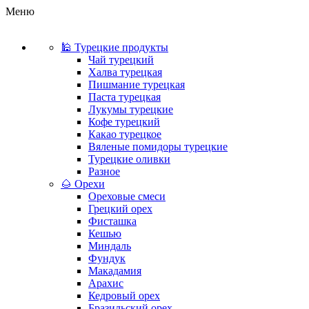
Меню
🕌 Турецкие продукты
Чай турецкий
Халва турецкая
Пишмание турецкая
Паста турецкая
Лукумы турецкие
Кофе турецкий
Какао турецкое
Вяленые помидоры турецкие
Турецкие оливки
Разное
🌰 Орехи
Ореховые смеси
Грецкий орех
Фисташка
Кешью
Миндаль
Фундук
Макадамия
Арахис
Кедровый орех
Бразильский орех