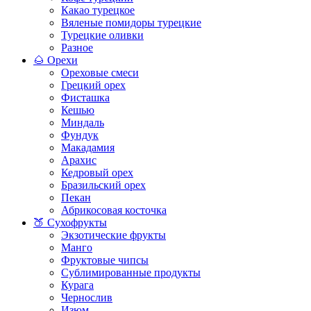
Какао турецкое
Вяленые помидоры турецкие
Турецкие оливки
Разное
🌰 Орехи
Ореховые смеси
Грецкий орех
Фисташка
Кешью
Миндаль
Фундук
Макадамия
Арахис
Кедровый орех
Бразильский орех
Пекан
Абрикосовая косточка
🍑 Сухофрукты
Экзотические фрукты
Манго
Фруктовые чипсы
Сублимированные продукты
Курага
Чернослив
Изюм