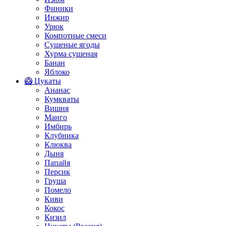
Финики
Инжир
Урюк
Компотные смеси
Сушеные ягоды
Хурма сушеная
Банан
Яблоко
🥝 Цукаты
Ананас
Кумкваты
Вишня
Манго
Имбирь
Клубника
Клюква
Дыня
Папайя
Персик
Груша
Помело
Киви
Кокос
Кизил