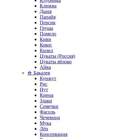
Клубника
Клюква
Дыня
Папайя
Персик
Груша
Помело
Киви
Кокос
Кизил
Цукаты (Россия)
Цукаты яблоко
Айва
🍚 Бакалея
Кунжут
Рис
Нут
Киноа
Злаки
Семечки
Фасоль
Чечевица
Мука
Лён
Консервация