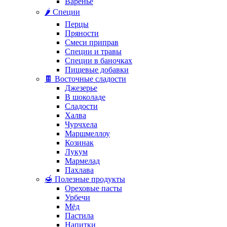
Варенье
🌶️ Специи
Перцы
Пряности
Смеси приправ
Специи и травы
Специи в баночках
Пищевые добавки
🍫 Восточные сладости
Джезерье
В шоколаде
Сладости
Халва
Чурчхела
Маршмеллоу
Козинак
Лукум
Мармелад
Пахлава
🍯 Полезные продукты
Ореховые пасты
Урбечи
Мёд
Пастила
Напитки