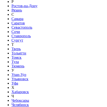
Р
Ростов-на-Дону
Рязань
С
Самара
Саратов
Севастополь
Сочи
Ставрополь
Сургут
Т
Тверь
Тольятти
Томск
Тула
Тюмень
У
Улан-Удэ
Ульяновск
Уфа
Х
Хабаровск
Ч
Чебоксары
Челябинск