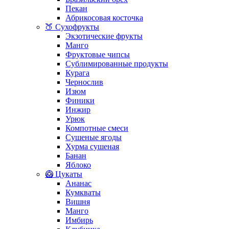
Пекан
Абрикосовая косточка
🍑 Сухофрукты
Экзотические фрукты
Манго
Фруктовые чипсы
Сублимированные продукты
Курага
Чернослив
Изюм
Финики
Инжир
Урюк
Компотные смеси
Сушеные ягоды
Хурма сушеная
Банан
Яблоко
🥝 Цукаты
Ананас
Кумкваты
Вишня
Манго
Имбирь