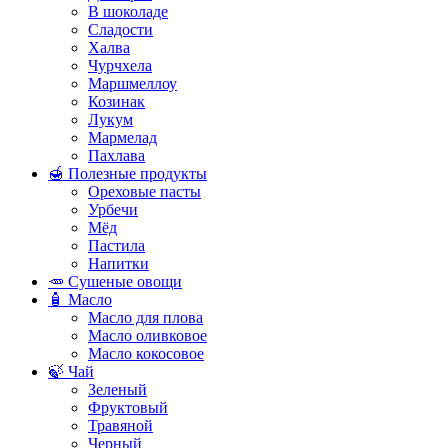
В шоколаде
Сладости
Халва
Чурчхела
Маршмеллоу
Козинак
Лукум
Мармелад
Пахлава
🍯 Полезные продукты
Ореховые пасты
Урбечи
Мёд
Пастила
Напитки
🥕 Сушеные овощи
🧴 Масло
Масло для плова
Масло оливковое
Масло кокосовое
🍃 Чай
Зеленый
Фруктовый
Травяной
Черный