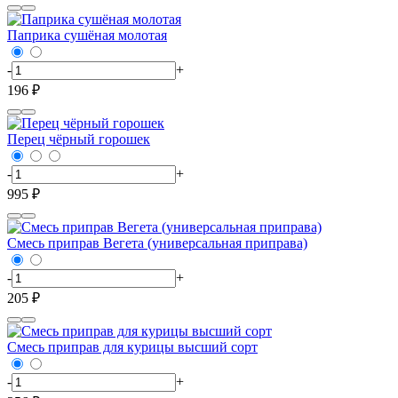
Паприка сушёная молотая
-
+
196 ₽
Перец чёрный горошек
-
+
995 ₽
Смесь приправ Вегета (универсальная приправа)
-
+
205 ₽
Смесь приправ для курицы высший сорт
-
+