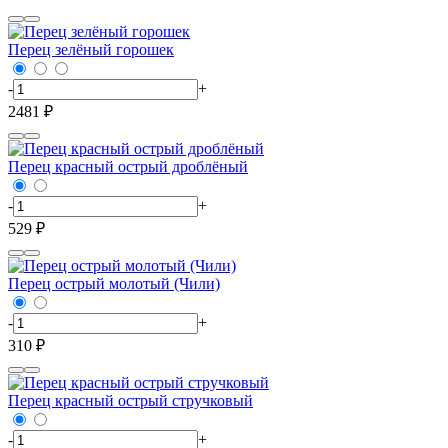
Перец зелёный горошек
-
+
2481 ₽
Перец красный острый дроблёный
-
+
529 ₽
Перец острый молотый (Чили)
-
+
310 ₽
Перец красный острый стручковый
-
+