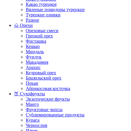
Какао турецкое
Вяленые помидоры турецкие
Турецкие оливки
Разное
🌰 Орехи
Ореховые смеси
Грецкий орех
Фисташка
Кешью
Миндаль
Фундук
Макадамия
Арахис
Кедровый орех
Бразильский орех
Пекан
Абрикосовая косточка
🍑 Сухофрукты
Экзотические фрукты
Манго
Фруктовые чипсы
Сублимированные продукты
Курага
Чернослив
Изюм