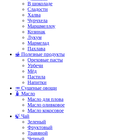
В шоколаде
Сладости
Халва
Чурчхела
Маршмеллоу
Козинак
Лукум
Мармелад
Пахлава
🍯 Полезные продукты
Ореховые пасты
Урбечи
Мёд
Пастила
Напитки
🥕 Сушеные овощи
🧴 Масло
Масло для плова
Масло оливковое
Масло кокосовое
🍃 Чай
Зеленый
Фруктовый
Травяной
Черный