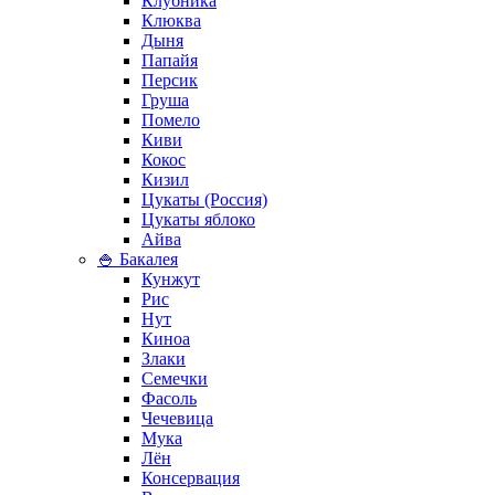
Клубника
Клюква
Дыня
Папайя
Персик
Груша
Помело
Киви
Кокос
Кизил
Цукаты (Россия)
Цукаты яблоко
Айва
🍚 Бакалея
Кунжут
Рис
Нут
Киноа
Злаки
Семечки
Фасоль
Чечевица
Мука
Лён
Консервация