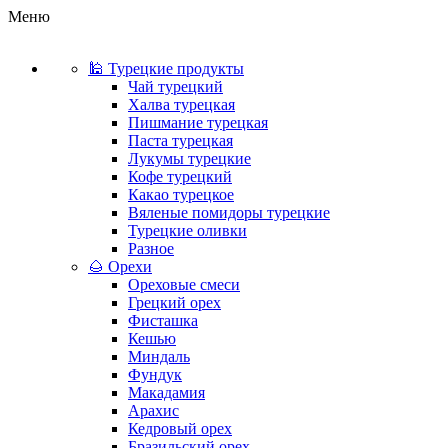
Меню
🕌 Турецкие продукты
Чай турецкий
Халва турецкая
Пишмание турецкая
Паста турецкая
Лукумы турецкие
Кофе турецкий
Какао турецкое
Вяленые помидоры турецкие
Турецкие оливки
Разное
🌰 Орехи
Ореховые смеси
Грецкий орех
Фисташка
Кешью
Миндаль
Фундук
Макадамия
Арахис
Кедровый орех
Бразильский орех