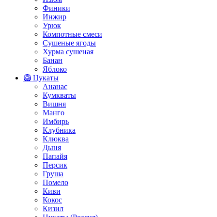
Финики
Инжир
Урюк
Компотные смеси
Сушеные ягоды
Хурма сушеная
Банан
Яблоко
🥝 Цукаты
Ананас
Кумкваты
Вишня
Манго
Имбирь
Клубника
Клюква
Дыня
Папайя
Персик
Груша
Помело
Киви
Кокос
Кизил