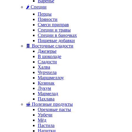
Варенье
🌶️ Специи
Перцы
Пряности
Смеси приправ
Специи и травы
Специи в баночках
Пищевые добавки
🍫 Восточные сладости
Джезерье
В шоколаде
Сладости
Халва
Чурчхела
Маршмеллоу
Козинак
Лукум
Мармелад
Пахлава
🍯 Полезные продукты
Ореховые пасты
Урбечи
Мёд
Пастила
Напитки