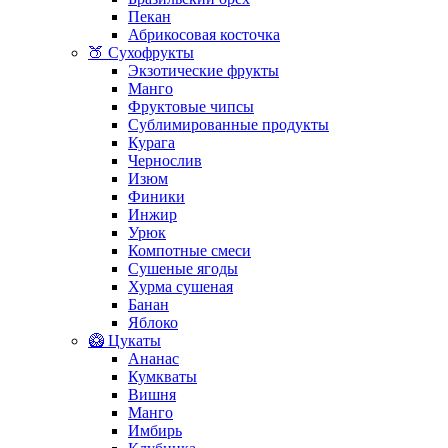
Пекан
Абрикосовая косточка
🍑 Сухофрукты
Экзотические фрукты
Манго
Фруктовые чипсы
Сублимированные продукты
Курага
Чернослив
Изюм
Финики
Инжир
Урюк
Компотные смеси
Сушеные ягоды
Хурма сушеная
Банан
Яблоко
🥝 Цукаты
Ананас
Кумкваты
Вишня
Манго
Имбирь