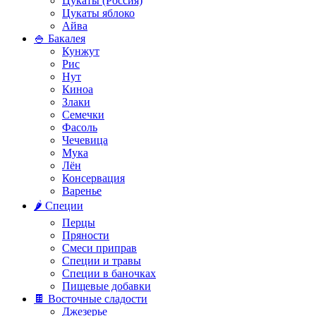
Цукаты (Россия)
Цукаты яблоко
Айва
🍚 Бакалея
Кунжут
Рис
Нут
Киноа
Злаки
Семечки
Фасоль
Чечевица
Мука
Лён
Консервация
Варенье
🌶️ Специи
Перцы
Пряности
Смеси приправ
Специи и травы
Специи в баночках
Пищевые добавки
🍫 Восточные сладости
Джезерье