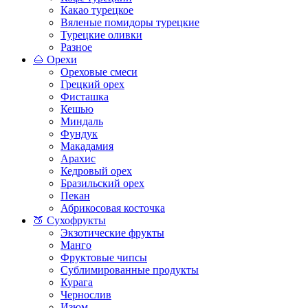
Какао турецкое
Вяленые помидоры турецкие
Турецкие оливки
Разное
🌰 Орехи
Ореховые смеси
Грецкий орех
Фисташка
Кешью
Миндаль
Фундук
Макадамия
Арахис
Кедровый орех
Бразильский орех
Пекан
Абрикосовая косточка
🍑 Сухофрукты
Экзотические фрукты
Манго
Фруктовые чипсы
Сублимированные продукты
Курага
Чернослив
Изюм