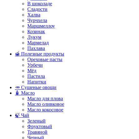
В шоколаде
Сладости
Халва
Чурчхела
Маршмеллоу
Козинак
Лукум
Мармелад
Пахлава
🍯 Полезные продукты
Ореховые пасты
Урбечи
Мёд
Пастила
Напитки
🥕 Сушеные овощи
🧴 Масло
Масло для плова
Масло оливковое
Масло кокосовое
🍃 Чай
Зеленый
Фруктовый
Травяной
Черный