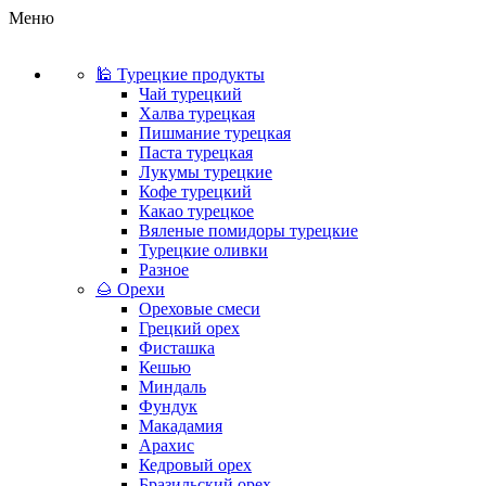
Меню
🕌 Турецкие продукты
Чай турецкий
Халва турецкая
Пишмание турецкая
Паста турецкая
Лукумы турецкие
Кофе турецкий
Какао турецкое
Вяленые помидоры турецкие
Турецкие оливки
Разное
🌰 Орехи
Ореховые смеси
Грецкий орех
Фисташка
Кешью
Миндаль
Фундук
Макадамия
Арахис
Кедровый орех
Бразильский орех