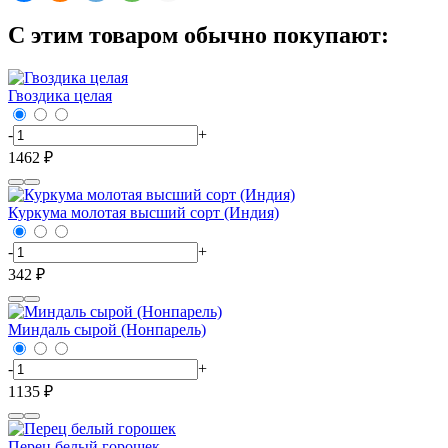
С этим товаром обычно покупают:
Гвоздика целая
-
+
1462 ₽
Куркума молотая высший сорт (Индия)
-
+
342 ₽
Миндаль сырой (Нонпарель)
-
+
1135 ₽
Перец белый горошек