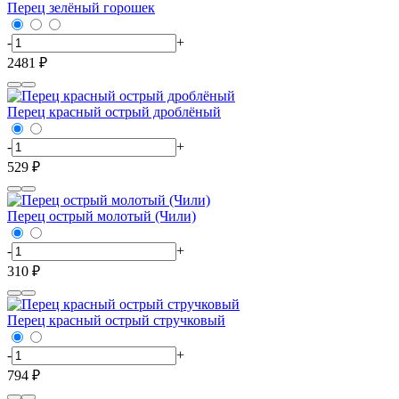
Перец зелёный горошек
-
+
2481 ₽
Перец красный острый дроблёный
-
+
529 ₽
Перец острый молотый (Чили)
-
+
310 ₽
Перец красный острый стручковый
-
+
794 ₽