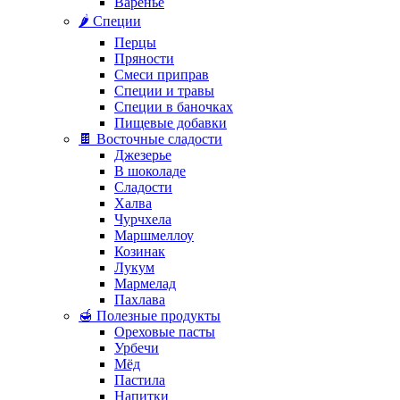
Варенье
🌶️ Специи
Перцы
Пряности
Смеси приправ
Специи и травы
Специи в баночках
Пищевые добавки
🍫 Восточные сладости
Джезерье
В шоколаде
Сладости
Халва
Чурчхела
Маршмеллоу
Козинак
Лукум
Мармелад
Пахлава
🍯 Полезные продукты
Ореховые пасты
Урбечи
Мёд
Пастила
Напитки