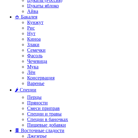
Цукаты (Россия)
Цукаты яблоко
Айва
🍚 Бакалея
Кунжут
Рис
Нут
Киноа
Злаки
Семечки
Фасоль
Чечевица
Мука
Лён
Консервация
Варенье
🌶️ Специи
Перцы
Пряности
Смеси приправ
Специи и травы
Специи в баночках
Пищевые добавки
🍫 Восточные сладости
Джезерье