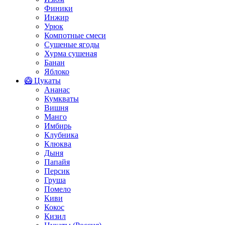
Финики
Инжир
Урюк
Компотные смеси
Сушеные ягоды
Хурма сушеная
Банан
Яблоко
🥝 Цукаты
Ананас
Кумкваты
Вишня
Манго
Имбирь
Клубника
Клюква
Дыня
Папайя
Персик
Груша
Помело
Киви
Кокос
Кизил