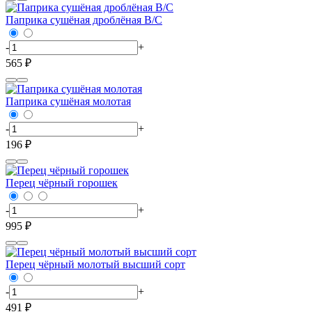
Паприка сушёная дроблёная В/С
-
+
565 ₽
Паприка сушёная молотая
-
+
196 ₽
Перец чёрный горошек
-
+
995 ₽
Перец чёрный молотый высший сорт
-
+
491 ₽