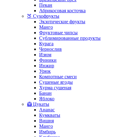
Пекан
Абрикосовая косточка
🍑 Сухофрукты
Экзотические фрукты
Манго
Фруктовые чипсы
Сублимированные продукты
Курага
Чернослив
Изюм
Финики
Инжир
Урюк
Компотные смеси
Сушеные ягоды
Хурма сушеная
Банан
Яблоко
🥝 Цукаты
Ананас
Кумкваты
Вишня
Манго
Имбирь