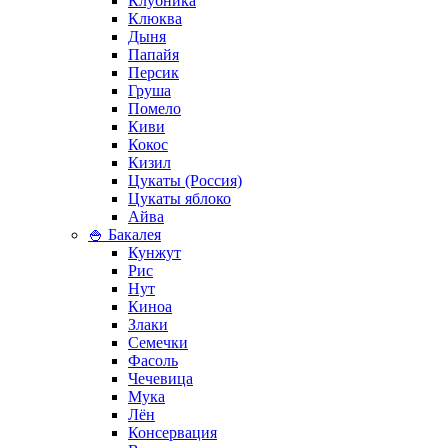
Клубника
Клюква
Дыня
Папайя
Персик
Груша
Помело
Киви
Кокос
Кизил
Цукаты (Россия)
Цукаты яблоко
Айва
🍚 Бакалея
Кунжут
Рис
Нут
Киноа
Злаки
Семечки
Фасоль
Чечевица
Мука
Лён
Консервация