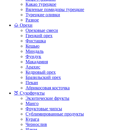
Какао турецкое
Вяленые помидоры турецкие
Турецкие оливки
Разное
🌰 Орехи
Ореховые смеси
Грецкий орех
Фисташка
Кешью
Миндаль
Фундук
Макадамия
Арахис
Кедровый орех
Бразильский орех
Пекан
Абрикосовая косточка
🍑 Сухофрукты
Экзотические фрукты
Манго
Фруктовые чипсы
Сублимированные продукты
Курага
Чернослив
Изюм