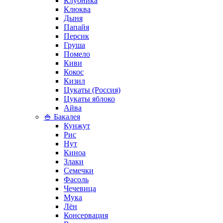
Клубника
Клюква
Дыня
Папайя
Персик
Груша
Помело
Киви
Кокос
Кизил
Цукаты (Россия)
Цукаты яблоко
Айва
🍚 Бакалея
Кунжут
Рис
Нут
Киноа
Злаки
Семечки
Фасоль
Чечевица
Мука
Лён
Консервация