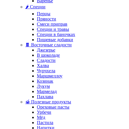
Варенье
🌶️ Специи
Перцы
Пряности
Смеси приправ
Специи и травы
Специи в баночках
Пищевые добавки
🍫 Восточные сладости
Джезерье
В шоколаде
Сладости
Халва
Чурчхела
Маршмеллоу
Козинак
Лукум
Мармелад
Пахлава
🍯 Полезные продукты
Ореховые пасты
Урбечи
Мёд
Пастила
Напитки