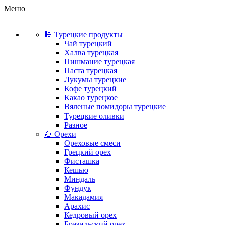
Меню
🕌 Турецкие продукты
Чай турецкий
Халва турецкая
Пишмание турецкая
Паста турецкая
Лукумы турецкие
Кофе турецкий
Какао турецкое
Вяленые помидоры турецкие
Турецкие оливки
Разное
🌰 Орехи
Ореховые смеси
Грецкий орех
Фисташка
Кешью
Миндаль
Фундук
Макадамия
Арахис
Кедровый орех
Бразильский орех