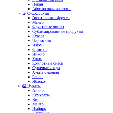
Пекан
Абрикосовая косточка
🍑 Сухофрукты
Экзотические фрукты
Манго
Фруктовые чипсы
Сублимированные продукты
Курага
Чернослив
Изюм
Финики
Инжир
Урюк
Компотные смеси
Сушеные ягоды
Хурма сушеная
Банан
Яблоко
🥝 Цукаты
Ананас
Кумкваты
Вишня
Манго
Имбирь