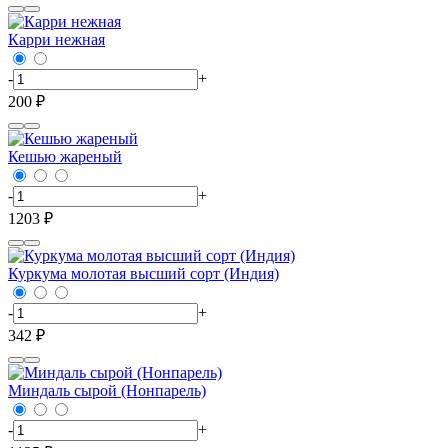
Карри нежная
-
+
200 ₽
Кешью жареный
-
+
1203 ₽
Куркума молотая высший сорт (Индия)
-
+
342 ₽
Миндаль сырой (Нонпарель)
-
+