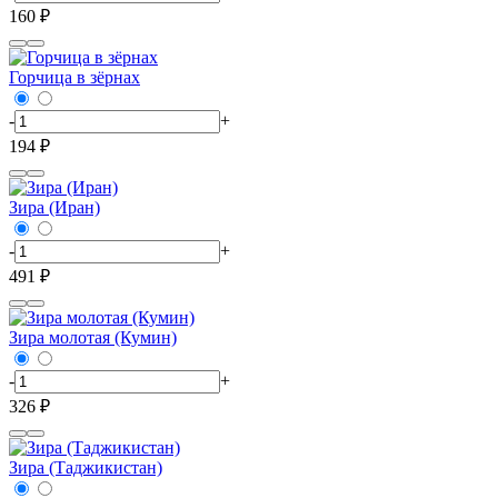
160 ₽
Горчица в зёрнах
-
+
194 ₽
Зира (Иран)
-
+
491 ₽
Зира молотая (Кумин)
-
+
326 ₽
Зира (Таджикистан)