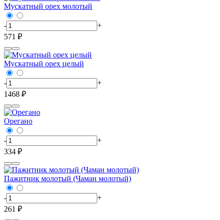
Мускатный орех молотый
-
+
571 ₽
Мускатный орех целый
-
+
1468 ₽
Орегано
-
+
334 ₽
Пажитник молотый (Чаман молотый)
-
+
261 ₽