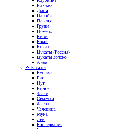
Клубника
Клюква
Дыня
Папайя
Персик
Груша
Помело
Киви
Кокос
Кизил
Цукаты (Россия)
Цукаты яблоко
Айва
🍚 Бакалея
Кунжут
Рис
Нут
Киноа
Злаки
Семечки
Фасоль
Чечевица
Мука
Лён
Консервация