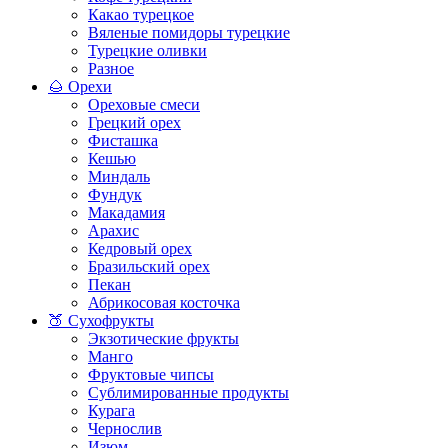
Какао турецкое
Вяленые помидоры турецкие
Турецкие оливки
Разное
🌰 Орехи
Ореховые смеси
Грецкий орех
Фисташка
Кешью
Миндаль
Фундук
Макадамия
Арахис
Кедровый орех
Бразильский орех
Пекан
Абрикосовая косточка
🍑 Сухофрукты
Экзотические фрукты
Манго
Фруктовые чипсы
Сублимированные продукты
Курага
Чернослив
Изюм