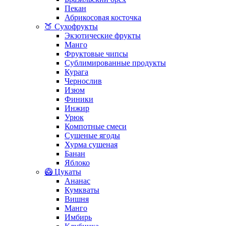
Пекан
Абрикосовая косточка
🍑 Сухофрукты
Экзотические фрукты
Манго
Фруктовые чипсы
Сублимированные продукты
Курага
Чернослив
Изюм
Финики
Инжир
Урюк
Компотные смеси
Сушеные ягоды
Хурма сушеная
Банан
Яблоко
🥝 Цукаты
Ананас
Кумкваты
Вишня
Манго
Имбирь