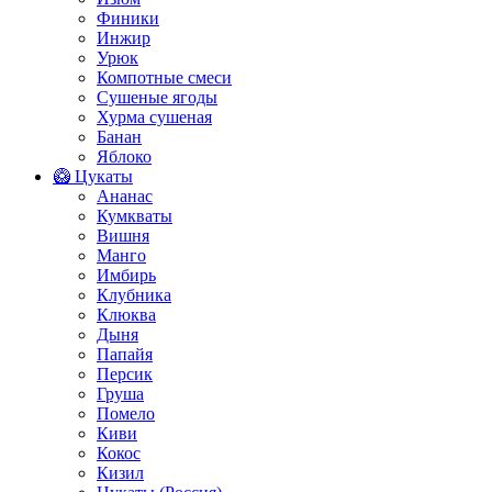
Финики
Инжир
Урюк
Компотные смеси
Сушеные ягоды
Хурма сушеная
Банан
Яблоко
🥝 Цукаты
Ананас
Кумкваты
Вишня
Манго
Имбирь
Клубника
Клюква
Дыня
Папайя
Персик
Груша
Помело
Киви
Кокос
Кизил