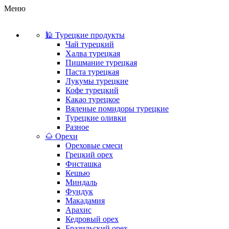
Меню
🕌 Турецкие продукты
Чай турецкий
Халва турецкая
Пишмание турецкая
Паста турецкая
Лукумы турецкие
Кофе турецкий
Какао турецкое
Вяленые помидоры турецкие
Турецкие оливки
Разное
🌰 Орехи
Ореховые смеси
Грецкий орех
Фисташка
Кешью
Миндаль
Фундук
Макадамия
Арахис
Кедровый орех
Бразильский орех