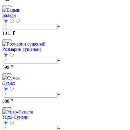
Бадьян
-
+
1013 ₽
Розмарин сушёный
-
+
599 ₽
Сумах
-
+
588 ₽
Уцхо-Сунели
-
+