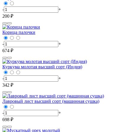
-
+
200 ₽
Корица палочки
-
+
674 ₽
Куркума молотая высший сорт (Индия)
-
+
342 ₽
Лавровый лист высший сорт (машинная сушка)
-
+
698 ₽