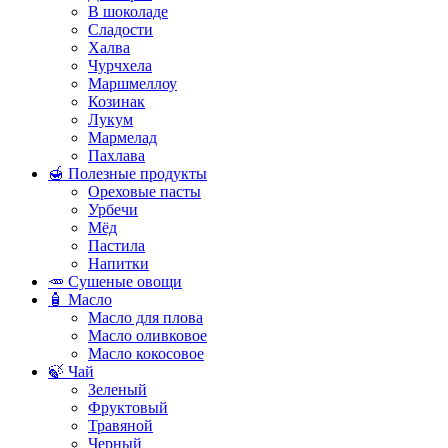
В шоколаде
Сладости
Халва
Чурчхела
Маршмеллоу
Козинак
Лукум
Мармелад
Пахлава
🍯 Полезные продукты
Ореховые пасты
Урбечи
Мёд
Пастила
Напитки
🥕 Сушеные овощи
🧴 Масло
Масло для плова
Масло оливковое
Масло кокосовое
🍃 Чай
Зеленый
Фруктовый
Травяной
Черный