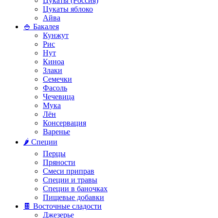
Цукаты (Россия)
Цукаты яблоко
Айва
🍚 Бакалея
Кунжут
Рис
Нут
Киноа
Злаки
Семечки
Фасоль
Чечевица
Мука
Лён
Консервация
Варенье
🌶️ Специи
Перцы
Пряности
Смеси приправ
Специи и травы
Специи в баночках
Пищевые добавки
🍫 Восточные сладости
Джезерье