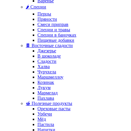
Варенье
🌶️ Специи
Перцы
Пряности
Смеси приправ
Специи и травы
Специи в баночках
Пищевые добавки
🍫 Восточные сладости
Джезерье
В шоколаде
Сладости
Халва
Чурчхела
Маршмеллоу
Козинак
Лукум
Мармелад
Пахлава
🍯 Полезные продукты
Ореховые пасты
Урбечи
Мёд
Пастила
Напитки