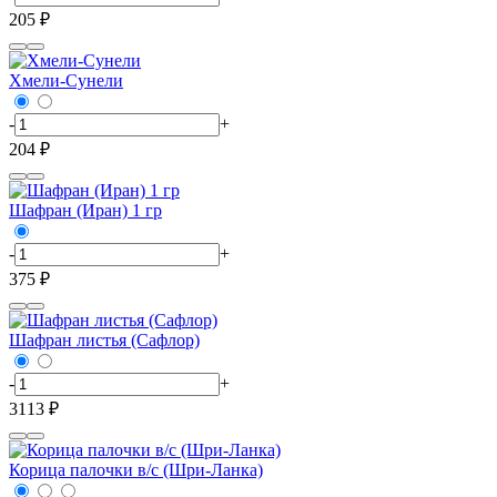
205 ₽
Хмели-Сунели
-
+
204 ₽
Шафран (Иран) 1 гр
-
+
375 ₽
Шафран листья (Сафлор)
-
+
3113 ₽
Корица палочки в/c (Шри-Ланка)