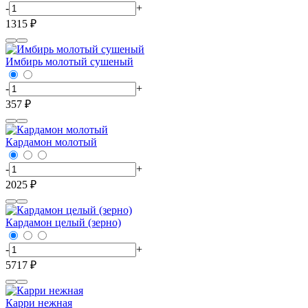
-
+
1315 ₽
Имбирь молотый сушеный
-
+
357 ₽
Кардамон молотый
-
+
2025 ₽
Кардамон целый (зерно)
-
+
5717 ₽
Карри нежная