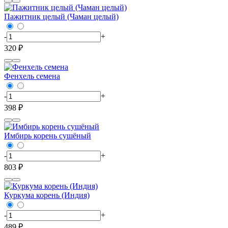
Пажитник целый (Чаман целый)
-
+
320 ₽
Фенхель семена
-
+
398 ₽
Имбирь корень сушёный
-
+
803 ₽
Куркума корень (Индия)
-
+
489 ₽