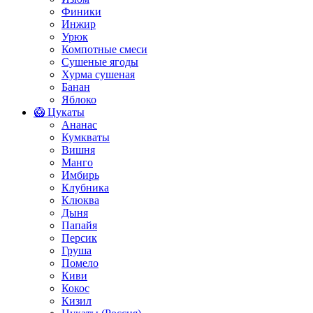
Финики
Инжир
Урюк
Компотные смеси
Сушеные ягоды
Хурма сушеная
Банан
Яблоко
🥝 Цукаты
Ананас
Кумкваты
Вишня
Манго
Имбирь
Клубника
Клюква
Дыня
Папайя
Персик
Груша
Помело
Киви
Кокос
Кизил