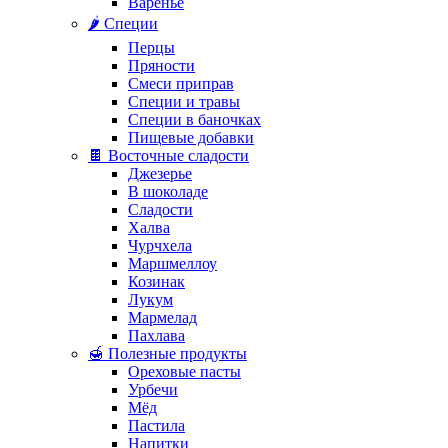
Варенье
🌶️ Специи
Перцы
Пряности
Смеси приправ
Специи и травы
Специи в баночках
Пищевые добавки
🍫 Восточные сладости
Джезерье
В шоколаде
Сладости
Халва
Чурчхела
Маршмеллоу
Козинак
Лукум
Мармелад
Пахлава
🍯 Полезные продукты
Ореховые пасты
Урбечи
Мёд
Пастила
Напитки