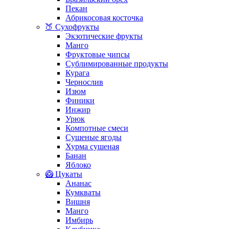
Пекан
Абрикосовая косточка
🍑 Сухофрукты
Экзотические фрукты
Манго
Фруктовые чипсы
Сублимированные продукты
Курага
Чернослив
Изюм
Финики
Инжир
Урюк
Компотные смеси
Сушеные ягоды
Хурма сушеная
Банан
Яблоко
🥝 Цукаты
Ананас
Кумкваты
Вишня
Манго
Имбирь