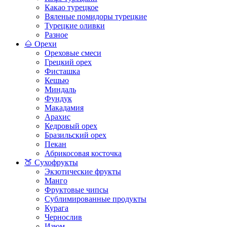
Какао турецкое
Вяленые помидоры турецкие
Турецкие оливки
Разное
🌰 Орехи
Ореховые смеси
Грецкий орех
Фисташка
Кешью
Миндаль
Фундук
Макадамия
Арахис
Кедровый орех
Бразильский орех
Пекан
Абрикосовая косточка
🍑 Сухофрукты
Экзотические фрукты
Манго
Фруктовые чипсы
Сублимированные продукты
Курага
Чернослив
Изюм