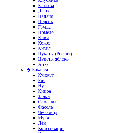
Клубника
Клюква
Дыня
Папайя
Персик
Груша
Помело
Киви
Кокос
Кизил
Цукаты (Россия)
Цукаты яблоко
Айва
🍚 Бакалея
Кунжут
Рис
Нут
Киноа
Злаки
Семечки
Фасоль
Чечевица
Мука
Лён
Консервация