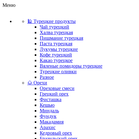
Меню
🕌 Турецкие продукты
Чай турецкий
Халва турецкая
Пишмание турецкая
Паста турецкая
Лукумы турецкие
Кофе турецкий
Какао турецкое
Вяленые помидоры турецкие
Турецкие оливки
Разное
🌰 Орехи
Ореховые смеси
Грецкий орех
Фисташка
Кешью
Миндаль
Фундук
Макадамия
Арахис
Кедровый орех
Бразильский орех