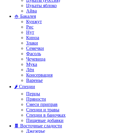
Цукаты (Россия)
Цукаты яблоко
Айва
🍚 Бакалея
Кунжут
Рис
Нут
Киноа
Злаки
Семечки
Фасоль
Чечевица
Мука
Лён
Консервация
Варенье
🌶️ Специи
Перцы
Пряности
Смеси приправ
Специи и травы
Специи в баночках
Пищевые добавки
🍫 Восточные сладости
Джезерье