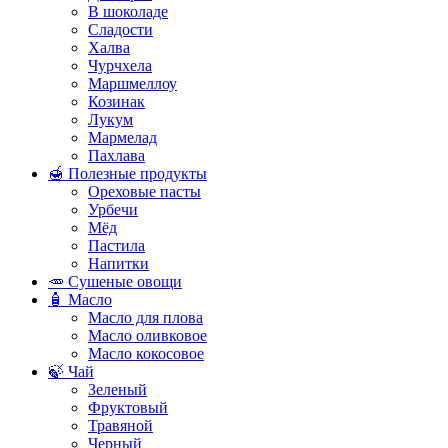
В шоколаде
Сладости
Халва
Чурчхела
Маршмеллоу
Козинак
Лукум
Мармелад
Пахлава
🍯 Полезные продукты
Ореховые пасты
Урбечи
Мёд
Пастила
Напитки
🥕 Сушеные овощи
🧴 Масло
Масло для плова
Масло оливковое
Масло кокосовое
🍃 Чай
Зеленый
Фруктовый
Травяной
Черный