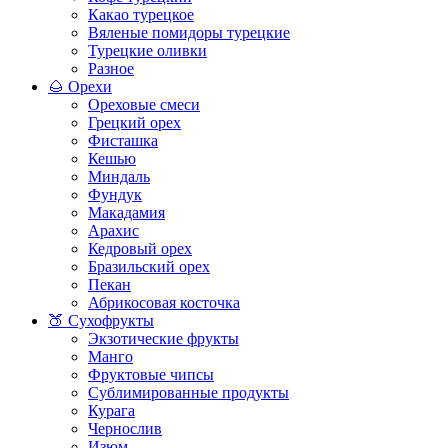
Какао турецкое
Вяленые помидоры турецкие
Турецкие оливки
Разное
🌰 Орехи
Ореховые смеси
Грецкий орех
Фисташка
Кешью
Миндаль
Фундук
Макадамия
Арахис
Кедровый орех
Бразильский орех
Пекан
Абрикосовая косточка
🍑 Сухофрукты
Экзотические фрукты
Манго
Фруктовые чипсы
Сублимированные продукты
Курага
Чернослив
Изюм