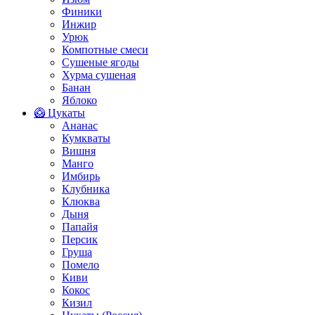
Финики
Инжир
Урюк
Компотные смеси
Сушеные ягоды
Хурма сушеная
Банан
Яблоко
🥝 Цукаты
Ананас
Кумкваты
Вишня
Манго
Имбирь
Клубника
Клюква
Дыня
Папайя
Персик
Груша
Помело
Киви
Кокос
Кизил