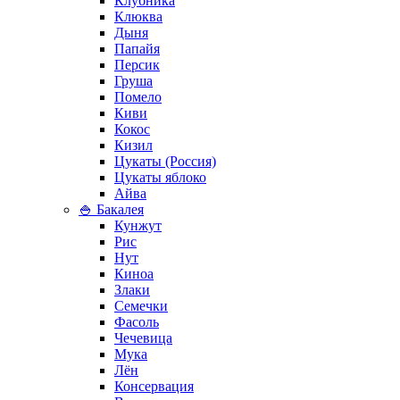
Клубника
Клюква
Дыня
Папайя
Персик
Груша
Помело
Киви
Кокос
Кизил
Цукаты (Россия)
Цукаты яблоко
Айва
🍚 Бакалея
Кунжут
Рис
Нут
Киноа
Злаки
Семечки
Фасоль
Чечевица
Мука
Лён
Консервация