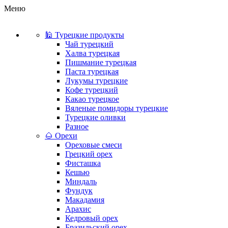
Меню
🕌 Турецкие продукты
Чай турецкий
Халва турецкая
Пишмание турецкая
Паста турецкая
Лукумы турецкие
Кофе турецкий
Какао турецкое
Вяленые помидоры турецкие
Турецкие оливки
Разное
🌰 Орехи
Ореховые смеси
Грецкий орех
Фисташка
Кешью
Миндаль
Фундук
Макадамия
Арахис
Кедровый орех
Бразильский орех