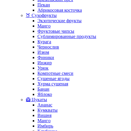
Пекан
Абрикосовая косточка
🍑 Сухофрукты
Экзотические фрукты
Манго
Фруктовые чипсы
Сублимированные продукты
Курага
Чернослив
Изюм
Финики
Инжир
Урюк
Компотные смеси
Сушеные ягоды
Хурма сушеная
Банан
Яблоко
🥝 Цукаты
Ананас
Кумкваты
Вишня
Манго
Имбирь