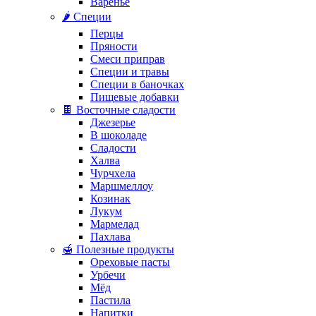
Варенье
🌶️ Специи
Перцы
Пряности
Смеси приправ
Специи и травы
Специи в баночках
Пищевые добавки
🍫 Восточные сладости
Джезерье
В шоколаде
Сладости
Халва
Чурчхела
Маршмеллоу
Козинак
Лукум
Мармелад
Пахлава
🍯 Полезные продукты
Ореховые пасты
Урбечи
Мёд
Пастила
Напитки