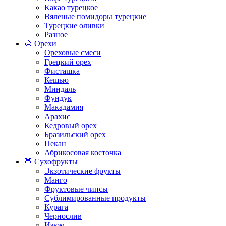
Какао турецкое
Вяленые помидоры турецкие
Турецкие оливки
Разное
🌰 Орехи
Ореховые смеси
Грецкий орех
Фисташка
Кешью
Миндаль
Фундук
Макадамия
Арахис
Кедровый орех
Бразильский орех
Пекан
Абрикосовая косточка
🍑 Сухофрукты
Экзотические фрукты
Манго
Фруктовые чипсы
Сублимированные продукты
Курага
Чернослив
Изюм