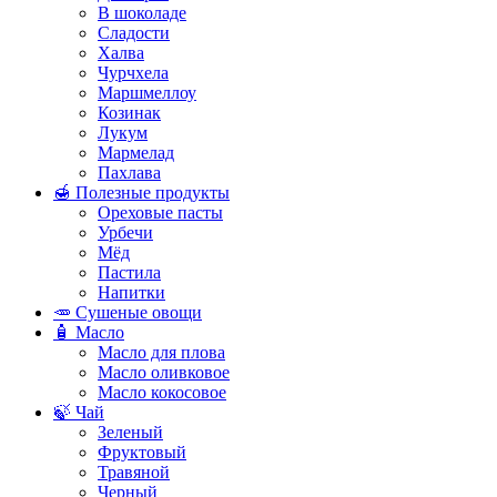
В шоколаде
Сладости
Халва
Чурчхела
Маршмеллоу
Козинак
Лукум
Мармелад
Пахлава
🍯 Полезные продукты
Ореховые пасты
Урбечи
Мёд
Пастила
Напитки
🥕 Сушеные овощи
🧴 Масло
Масло для плова
Масло оливковое
Масло кокосовое
🍃 Чай
Зеленый
Фруктовый
Травяной
Черный