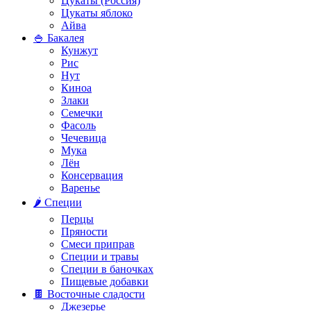
Цукаты (Россия)
Цукаты яблоко
Айва
🍚 Бакалея
Кунжут
Рис
Нут
Киноа
Злаки
Семечки
Фасоль
Чечевица
Мука
Лён
Консервация
Варенье
🌶️ Специи
Перцы
Пряности
Смеси приправ
Специи и травы
Специи в баночках
Пищевые добавки
🍫 Восточные сладости
Джезерье