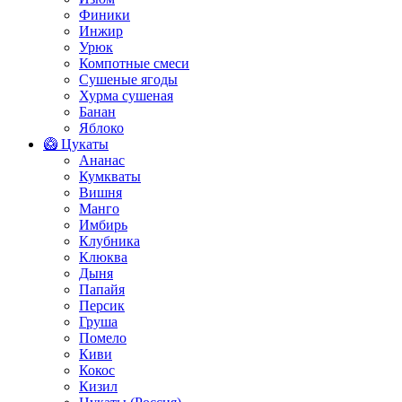
Финики
Инжир
Урюк
Компотные смеси
Сушеные ягоды
Хурма сушеная
Банан
Яблоко
🥝 Цукаты
Ананас
Кумкваты
Вишня
Манго
Имбирь
Клубника
Клюква
Дыня
Папайя
Персик
Груша
Помело
Киви
Кокос
Кизил