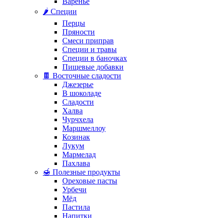
Варенье
🌶️ Специи
Перцы
Пряности
Смеси приправ
Специи и травы
Специи в баночках
Пищевые добавки
🍫 Восточные сладости
Джезерье
В шоколаде
Сладости
Халва
Чурчхела
Маршмеллоу
Козинак
Лукум
Мармелад
Пахлава
🍯 Полезные продукты
Ореховые пасты
Урбечи
Мёд
Пастила
Напитки