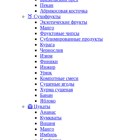
Пекан
Абрикосовая косточка
🍑 Сухофрукты
Экзотические фрукты
Манго
Фруктовые чипсы
Сублимированные продукты
Курага
Чернослив
Изюм
Финики
Инжир
Урюк
Компотные смеси
Сушеные ягоды
Хурма сушеная
Банан
Яблоко
🥝 Цукаты
Ананас
Кумкваты
Вишня
Манго
Имбирь