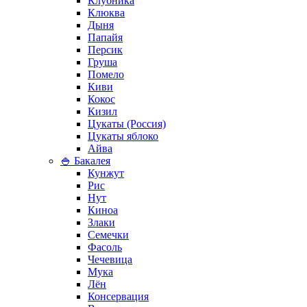
Клубника
Клюква
Дыня
Папайя
Персик
Груша
Помело
Киви
Кокос
Кизил
Цукаты (Россия)
Цукаты яблоко
Айва
🍚 Бакалея
Кунжут
Рис
Нут
Киноа
Злаки
Семечки
Фасоль
Чечевица
Мука
Лён
Консервация