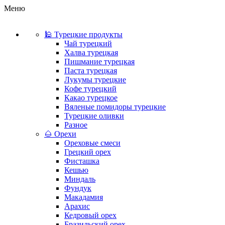
Меню
🕌 Турецкие продукты
Чай турецкий
Халва турецкая
Пишмание турецкая
Паста турецкая
Лукумы турецкие
Кофе турецкий
Какао турецкое
Вяленые помидоры турецкие
Турецкие оливки
Разное
🌰 Орехи
Ореховые смеси
Грецкий орех
Фисташка
Кешью
Миндаль
Фундук
Макадамия
Арахис
Кедровый орех
Бразильский орех