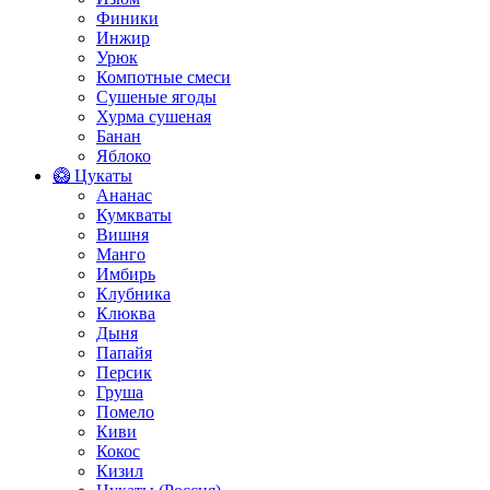
Финики
Инжир
Урюк
Компотные смеси
Сушеные ягоды
Хурма сушеная
Банан
Яблоко
🥝 Цукаты
Ананас
Кумкваты
Вишня
Манго
Имбирь
Клубника
Клюква
Дыня
Папайя
Персик
Груша
Помело
Киви
Кокос
Кизил