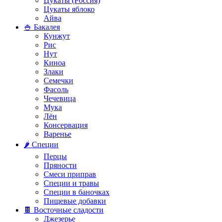
Цукаты (Россия)
Цукаты яблоко
Айва
🍚 Бакалея
Кунжут
Рис
Нут
Киноа
Злаки
Семечки
Фасоль
Чечевица
Мука
Лён
Консервация
Варенье
🌶️ Специи
Перцы
Пряности
Смеси приправ
Специи и травы
Специи в баночках
Пищевые добавки
🍫 Восточные сладости
Джезерье