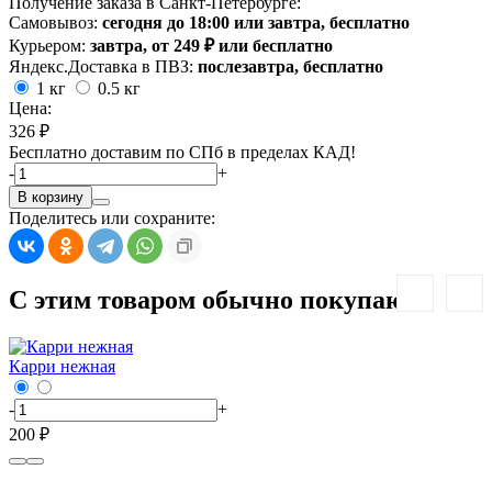
Получение заказа в Санкт-Петербурге:
Самовывоз:
сегодня до 18:00 или завтра, бесплатно
Курьером:
завтра, от 249 ₽ или бесплатно
Яндекс.Доставка в ПВЗ:
послезавтра, бесплатно
1 кг
0.5 кг
Цена:
326 ₽
Бесплатно доставим по СПб в пределах КАД!
-
+
В корзину
Поделитесь или сохраните:
С этим товаром обычно покупают:
Карри нежная
-
+
-
200 ₽
1