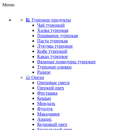
Меню
🕌 Турецкие продукты
Чай турецкий
Халва турецкая
Пишмание турецкая
Паста турецкая
Лукумы турецкие
Кофе турецкий
Какао турецкое
Вяленые помидоры турецкие
Турецкие оливки
Разное
🌰 Орехи
Ореховые смеси
Грецкий орех
Фисташка
Кешью
Миндаль
Фундук
Макадамия
Арахис
Кедровый орех
Бразильский орех