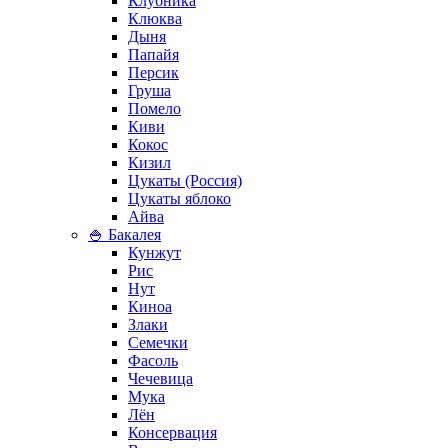
Клубника
Клюква
Дыня
Папайя
Персик
Груша
Помело
Киви
Кокос
Кизил
Цукаты (Россия)
Цукаты яблоко
Айва
🍚 Бакалея
Кунжут
Рис
Нут
Киноа
Злаки
Семечки
Фасоль
Чечевица
Мука
Лён
Консервация