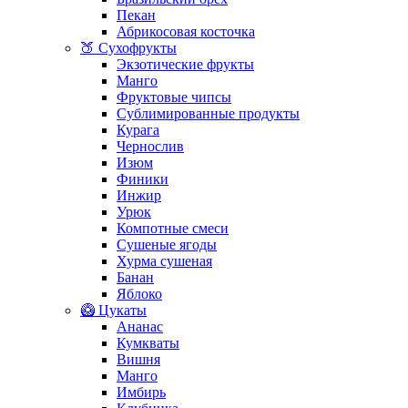
Пекан
Абрикосовая косточка
🍑 Сухофрукты
Экзотические фрукты
Манго
Фруктовые чипсы
Сублимированные продукты
Курага
Чернослив
Изюм
Финики
Инжир
Урюк
Компотные смеси
Сушеные ягоды
Хурма сушеная
Банан
Яблоко
🥝 Цукаты
Ананас
Кумкваты
Вишня
Манго
Имбирь