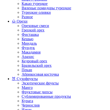
Какао турецкое
Вяленые помидоры турецкие
Турецкие оливки
Разное
🌰 Орехи
Ореховые смеси
Грецкий орех
Фисташка
Кешью
Миндаль
Фундук
Макадамия
Арахис
Кедровый орех
Бразильский орех
Пекан
Абрикосовая косточка
🍑 Сухофрукты
Экзотические фрукты
Манго
Фруктовые чипсы
Сублимированные продукты
Курага
Чернослив
Изюм