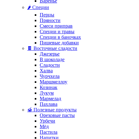
Варенье
🌶️ Специи
Перцы
Пряности
Смеси приправ
Специи и травы
Специи в баночках
Пищевые добавки
🍫 Восточные сладости
Джезерье
В шоколаде
Сладости
Халва
Чурчхела
Маршмеллоу
Козинак
Лукум
Мармелад
Пахлава
🍯 Полезные продукты
Ореховые пасты
Урбечи
Мёд
Пастила
Напитки