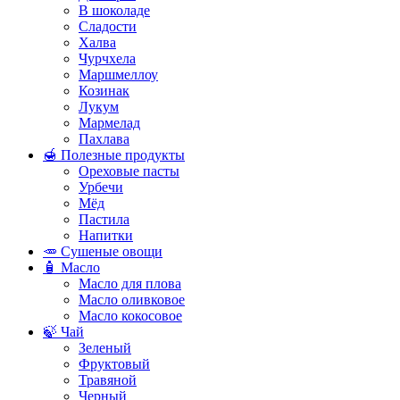
В шоколаде
Сладости
Халва
Чурчхела
Маршмеллоу
Козинак
Лукум
Мармелад
Пахлава
🍯 Полезные продукты
Ореховые пасты
Урбечи
Мёд
Пастила
Напитки
🥕 Сушеные овощи
🧴 Масло
Масло для плова
Масло оливковое
Масло кокосовое
🍃 Чай
Зеленый
Фруктовый
Травяной
Черный