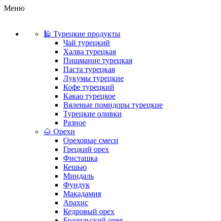
Меню
🕌 Турецкие продукты
Чай турецкий
Халва турецкая
Пишмание турецкая
Паста турецкая
Лукумы турецкие
Кофе турецкий
Какао турецкое
Вяленые помидоры турецкие
Турецкие оливки
Разное
🌰 Орехи
Ореховые смеси
Грецкий орех
Фисташка
Кешью
Миндаль
Фундук
Макадамия
Арахис
Кедровый орех
Бразильский орех