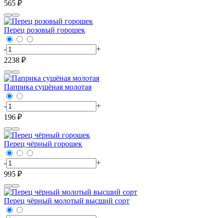
565 ₽
Перец розовый горошек
-
+
2238 ₽
Паприка сушёная молотая
-
+
196 ₽
Перец чёрный горошек
-
+
995 ₽
Перец чёрный молотый высший сорт