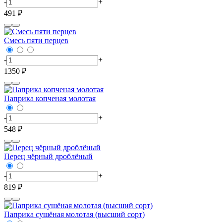
-
+
491 ₽
Смесь пяти перцев
-
+
1350 ₽
Паприка копченая молотая
-
+
548 ₽
Перец чёрный дроблёный
-
+
819 ₽
Паприка сушёная молотая (высший сорт)