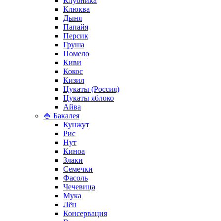
Клубника
Клюква
Дыня
Папайя
Персик
Груша
Помело
Киви
Кокос
Кизил
Цукаты (Россия)
Цукаты яблоко
Айва
🍚 Бакалея
Кунжут
Рис
Нут
Киноа
Злаки
Семечки
Фасоль
Чечевица
Мука
Лён
Консервация