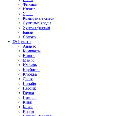
Финики
Инжир
Урюк
Компотные смеси
Сушеные ягоды
Хурма сушеная
Банан
Яблоко
🥝 Цукаты
Ананас
Кумкваты
Вишня
Манго
Имбирь
Клубника
Клюква
Дыня
Папайя
Персик
Груша
Помело
Киви
Кокос
Кизил