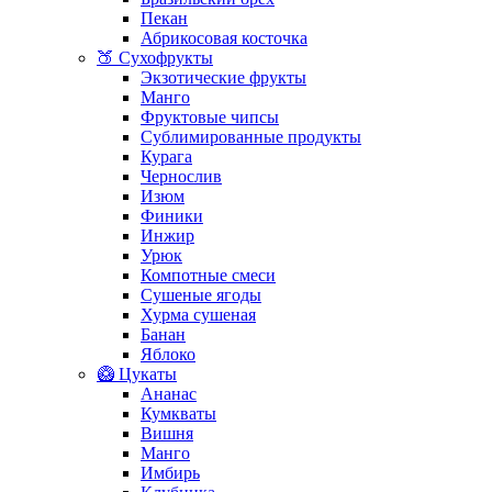
Пекан
Абрикосовая косточка
🍑 Сухофрукты
Экзотические фрукты
Манго
Фруктовые чипсы
Сублимированные продукты
Курага
Чернослив
Изюм
Финики
Инжир
Урюк
Компотные смеси
Сушеные ягоды
Хурма сушеная
Банан
Яблоко
🥝 Цукаты
Ананас
Кумкваты
Вишня
Манго
Имбирь