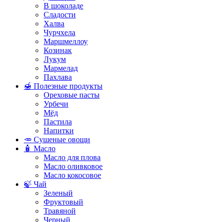
В шоколаде
Сладости
Халва
Чурчхела
Маршмеллоу
Козинак
Лукум
Мармелад
Пахлава
🍯 Полезные продукты
Ореховые пасты
Урбечи
Мёд
Пастила
Напитки
🥕 Сушеные овощи
🧴 Масло
Масло для плова
Масло оливковое
Масло кокосовое
🍃 Чай
Зеленый
Фруктовый
Травяной
Черный