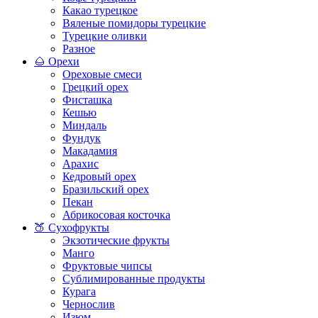
Какао турецкое
Вяленые помидоры турецкие
Турецкие оливки
Разное
🌰 Орехи
Ореховые смеси
Грецкий орех
Фисташка
Кешью
Миндаль
Фундук
Макадамия
Арахис
Кедровый орех
Бразильский орех
Пекан
Абрикосовая косточка
🍑 Сухофрукты
Экзотические фрукты
Манго
Фруктовые чипсы
Сублимированные продукты
Курага
Чернослив
Изюм