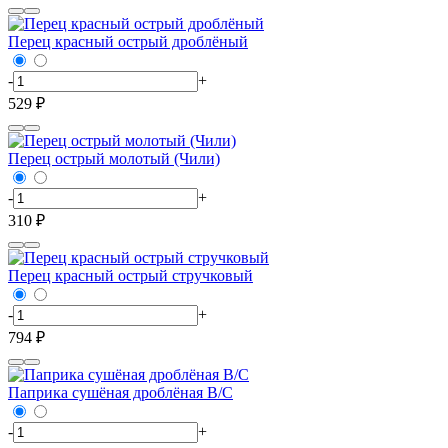
Перец красный острый дроблёный
-
+
529 ₽
Перец острый молотый (Чили)
-
+
310 ₽
Перец красный острый стручковый
-
+
794 ₽
Паприка сушёная дроблёная В/С
-
+