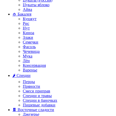
Цукаты (Россия)
Цукаты яблоко
Айва
🍚 Бакалея
Кунжут
Рис
Нут
Киноа
Злаки
Семечки
Фасоль
Чечевица
Мука
Лён
Консервация
Варенье
🌶️ Специи
Перцы
Пряности
Смеси приправ
Специи и травы
Специи в баночках
Пищевые добавки
🍫 Восточные сладости
Джезерье