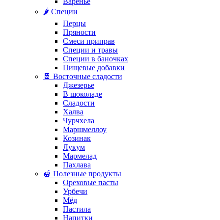
Варенье
🌶️ Специи
Перцы
Пряности
Смеси приправ
Специи и травы
Специи в баночках
Пищевые добавки
🍫 Восточные сладости
Джезерье
В шоколаде
Сладости
Халва
Чурчхела
Маршмеллоу
Козинак
Лукум
Мармелад
Пахлава
🍯 Полезные продукты
Ореховые пасты
Урбечи
Мёд
Пастила
Напитки