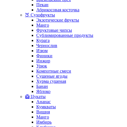
Пекан
Абрикосовая косточка
🍑 Сухофрукты
Экзотические фрукты
Манго
Фруктовые чипсы
Сублимированные продукты
Курага
Чернослив
Изюм
Финики
Инжир
Урюк
Компотные смеси
Сушеные ягоды
Хурма сушеная
Банан
Яблоко
🥝 Цукаты
Ананас
Кумкваты
Вишня
Манго
Имбирь