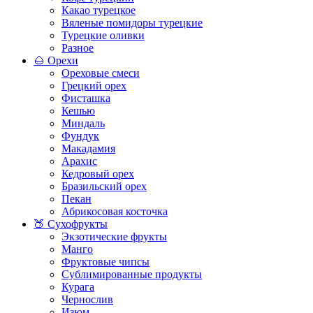
Какао турецкое
Вяленые помидоры турецкие
Турецкие оливки
Разное
🌰 Орехи
Ореховые смеси
Грецкий орех
Фисташка
Кешью
Миндаль
Фундук
Макадамия
Арахис
Кедровый орех
Бразильский орех
Пекан
Абрикосовая косточка
🍑 Сухофрукты
Экзотические фрукты
Манго
Фруктовые чипсы
Сублимированные продукты
Курага
Чернослив
Изюм