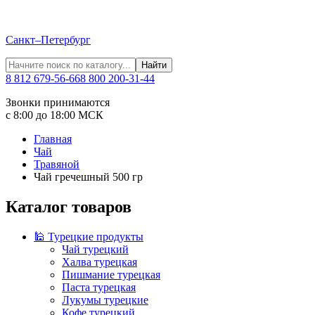
Санкт–Петербург
Найти
8 812 679-56-66
8 800 200-31-44
Звонки принимаются
с 8:00 до 18:00 МСК
Главная
Чай
Травяной
Чай гречешный 500 гр
Каталог товаров
🕌 Турецкие продукты
Чай турецкий
Халва турецкая
Пишмание турецкая
Паста турецкая
Лукумы турецкие
Кофе турецкий