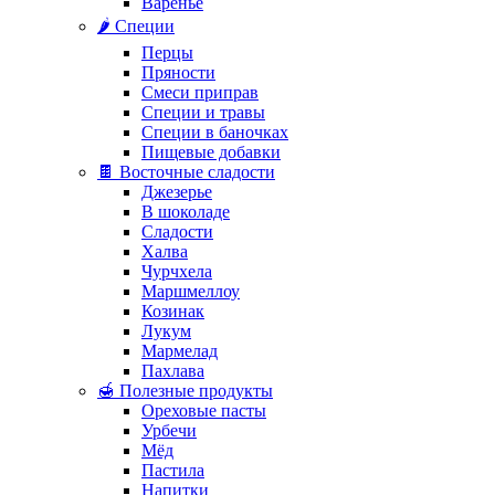
Варенье
🌶️ Специи
Перцы
Пряности
Смеси приправ
Специи и травы
Специи в баночках
Пищевые добавки
🍫 Восточные сладости
Джезерье
В шоколаде
Сладости
Халва
Чурчхела
Маршмеллоу
Козинак
Лукум
Мармелад
Пахлава
🍯 Полезные продукты
Ореховые пасты
Урбечи
Мёд
Пастила
Напитки