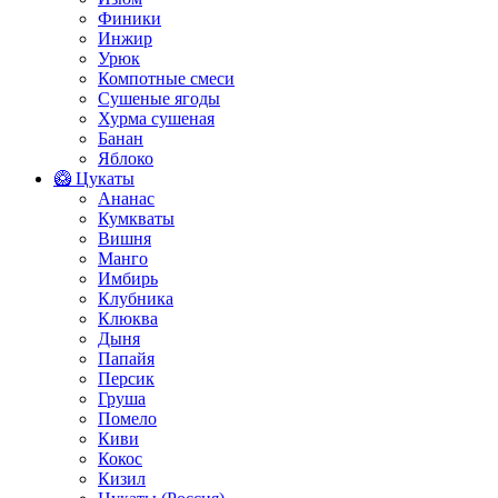
Финики
Инжир
Урюк
Компотные смеси
Сушеные ягоды
Хурма сушеная
Банан
Яблоко
🥝 Цукаты
Ананас
Кумкваты
Вишня
Манго
Имбирь
Клубника
Клюква
Дыня
Папайя
Персик
Груша
Помело
Киви
Кокос
Кизил