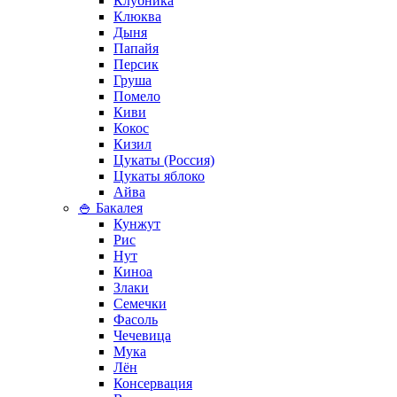
Клубника
Клюква
Дыня
Папайя
Персик
Груша
Помело
Киви
Кокос
Кизил
Цукаты (Россия)
Цукаты яблоко
Айва
🍚 Бакалея
Кунжут
Рис
Нут
Киноа
Злаки
Семечки
Фасоль
Чечевица
Мука
Лён
Консервация