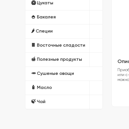
🥝 Цукаты
🍚 Бакалея
🌶️ Специи
🍫 Восточные сладости
🍯 Полезные продукты
Опи
Приоб
🥕 Сушеные овощи
или с
можно
🧴 Масло
🍃 Чай
🎁 Подарочные наборы