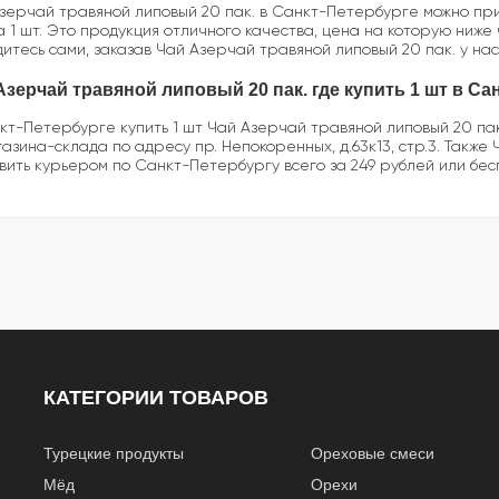
зерчай травяной липовый 20 пак. в Санкт-Петербурге можно при
за 1 шт. Это продукция отличного качества, цена на которую ниже
дитесь сами, заказав Чай Азерчай травяной липовый 20 пак. у нас
Азерчай травяной липовый 20 пак. где купить 1 шт в Са
кт-Петербурге купить 1 шт Чай Азерчай травяной липовый 20 пак
газина-склада по адресу пр. Непокоренных, д.63к13, стр.3. Также
вить курьером по Санкт-Петербургу всего за 249 рублей или бес
КАТЕГОРИИ ТОВАРОВ
Турецкие продукты
Ореховые смеси
Мёд
Орехи