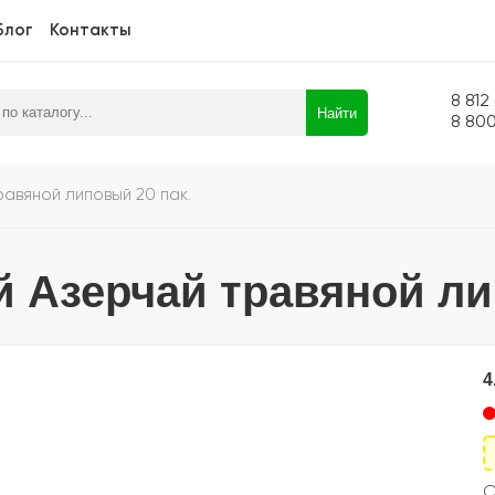
Блог
Контакты
8 812
Найти
8 80
равяной липовый 20 пак.
й Азерчай травяной ли
4
С