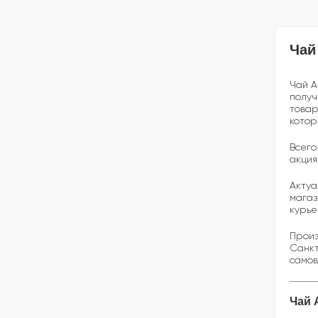
Чай
Чай А
получ
товар
котор
Всего
акция
Актуа
магаз
курье
Произ
Санкт
самов
Чай 