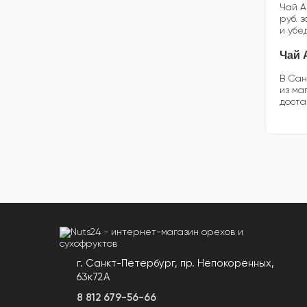
Чай А
руб. 
и убе
Чай 
В Сан
из ма
доста
г. Санкт-Петербург, пр. Непокорённых,
63к72А
8 812 679-56-66