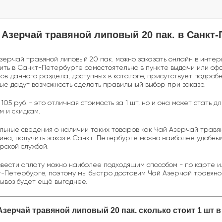
 Азерчай травяной липовый 20 пак. в Санкт-
зерчай травяной липовый 20 пак. можно заказать онлайн в интер
ить в Санкт-Петербурге самостоятельно в пункте выдачи или офо
ов данного раздела, доступных в каталоге, присутствует подроб
ые дадут возможность сделать правильный выбор при заказе.
 105 руб. - это отличная стоимость за 1 шт, но и она может стат
м и скидкам.
льные сведения о наличии таких товаров как Чай Азерчай травя
ина, получить заказ в Санкт-Петербурге можно наиболее удобным
рской службой.
вести оплату можно наиболее подходящим способом - по карте 
-Петербурге, поэтому мы быстро доставим Чай Азерчай травяной 
ывоз будет ещё выгоднее.
Азерчай травяной липовый 20 пак. сколько стоит 1 шт 