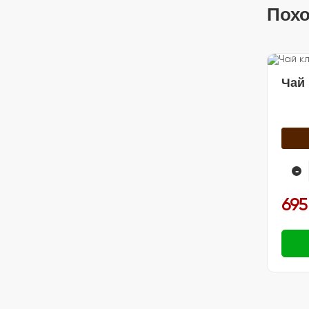
Похо
Чай 
-
695