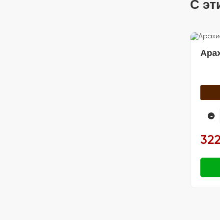
С эт
🍽️ Посуда
Ара
-
322