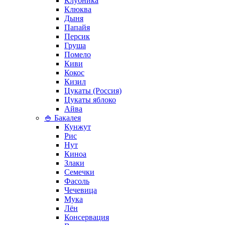
Клубника
Клюква
Дыня
Папайя
Персик
Груша
Помело
Киви
Кокос
Кизил
Цукаты (Россия)
Цукаты яблоко
Айва
🍚 Бакалея
Кунжут
Рис
Нут
Киноа
Злаки
Семечки
Фасоль
Чечевица
Мука
Лён
Консервация