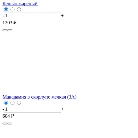
Кешью жареный
-
+
1203 ₽
Макадамия в скорлупе мелкая (3А)
-
+
604 ₽