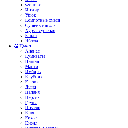
Финики
Инжир
Урюк
Компотные смеси
Сушеные ягоды
Хурма сушеная
Банан
Яблоко
🥝 Цукаты
Ананас
Кумкваты
Вишня
Манго
Имбирь
Клубника
Клюква
Дыня
Папайя
Персик
Груша
Помело
Киви
Кокос
Кизил