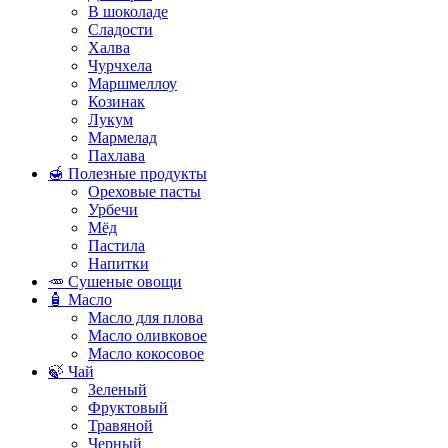
В шоколаде
Сладости
Халва
Чурчхела
Маршмеллоу
Козинак
Лукум
Мармелад
Пахлава
🍯 Полезные продукты
Ореховые пасты
Урбечи
Мёд
Пастила
Напитки
🥕 Сушеные овощи
🧴 Масло
Масло для плова
Масло оливковое
Масло кокосовое
🍃 Чай
Зеленый
Фруктовый
Травяной
Черный