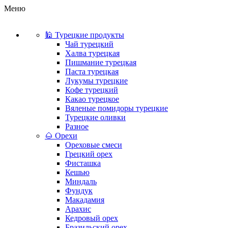
Меню
🕌 Турецкие продукты
Чай турецкий
Халва турецкая
Пишмание турецкая
Паста турецкая
Лукумы турецкие
Кофе турецкий
Какао турецкое
Вяленые помидоры турецкие
Турецкие оливки
Разное
🌰 Орехи
Ореховые смеси
Грецкий орех
Фисташка
Кешью
Миндаль
Фундук
Макадамия
Арахис
Кедровый орех
Бразильский орех