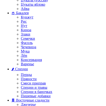
Цукаты (Россия)
Цукаты яблоко
Айва
🍚 Бакалея
Кунжут
Рис
Нут
Киноа
Злаки
Семечки
Фасоль
Чечевица
Мука
Лён
Консервация
Варенье
🌶️ Специи
Перцы
Пряности
Смеси приправ
Специи и травы
Специи в баночках
Пищевые добавки
🍫 Восточные сладости
Джезерье