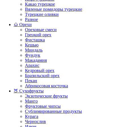
Какао турецкое
Вяленые помидоры турецкие
Турецкие оливки
Разное
🌰 Орехи
Ореховые смеси
Грецкий орех
Фисташка
Кешью
Миндаль
Фундук
Макадамия
Арахис
Кедровый орех
Бразильский орех
Пекан
Абрикосовая косточка
🍑 Сухофрукты
Экзотические фрукты
Манго
Фруктовые чипсы
Сублимированные продукты
Курага
Чернослив
Изюм