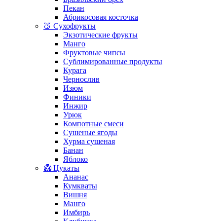
Пекан
Абрикосовая косточка
🍑 Сухофрукты
Экзотические фрукты
Манго
Фруктовые чипсы
Сублимированные продукты
Курага
Чернослив
Изюм
Финики
Инжир
Урюк
Компотные смеси
Сушеные ягоды
Хурма сушеная
Банан
Яблоко
🥝 Цукаты
Ананас
Кумкваты
Вишня
Манго
Имбирь