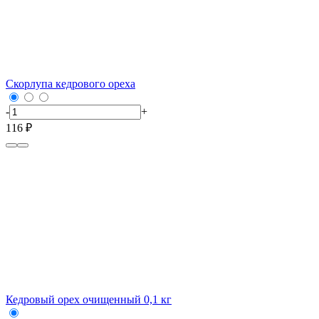
Скорлупа кедрового ореха
-
+
116 ₽
Кедровый орех очищенный 0,1 кг