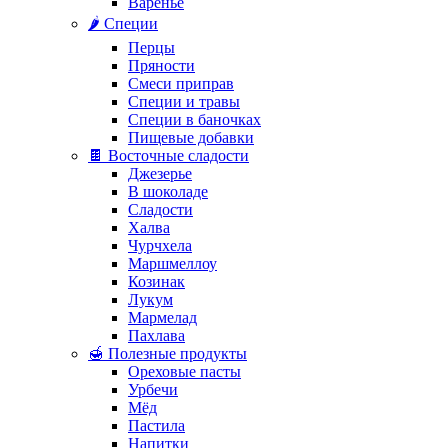
Варенье
🌶️ Специи
Перцы
Пряности
Смеси приправ
Специи и травы
Специи в баночках
Пищевые добавки
🍫 Восточные сладости
Джезерье
В шоколаде
Сладости
Халва
Чурчхела
Маршмеллоу
Козинак
Лукум
Мармелад
Пахлава
🍯 Полезные продукты
Ореховые пасты
Урбечи
Мёд
Пастила
Напитки