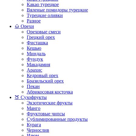
Какао турецкое
Вяленые помидоры турецкие
Турецкие оливки
Разное
🌰 Орехи
Ореховые смеси
Грецкий орех
Фисташка
Кешью
Миндаль
Фундук
Макадамия
Арахис
Кедровый орех
Бразильский орех
Пекан
Абрикосовая косточка
🍑 Сухофрукты
Экзотические фрукты
Манго
Фруктовые чипсы
Сублимированные продукты
Курага
Чернослив
Изюм