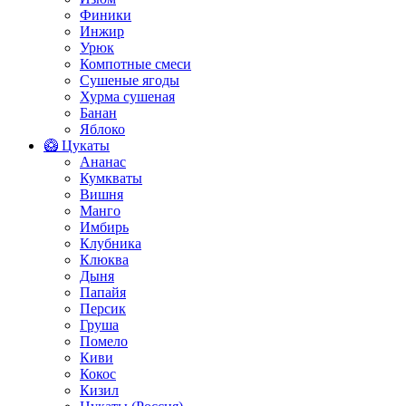
Финики
Инжир
Урюк
Компотные смеси
Сушеные ягоды
Хурма сушеная
Банан
Яблоко
🥝 Цукаты
Ананас
Кумкваты
Вишня
Манго
Имбирь
Клубника
Клюква
Дыня
Папайя
Персик
Груша
Помело
Киви
Кокос
Кизил