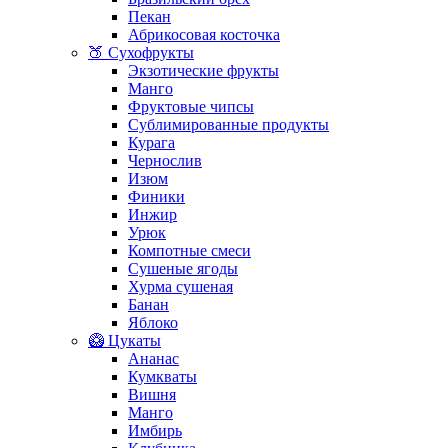
Пекан
Абрикосовая косточка
🍑 Сухофрукты
Экзотические фрукты
Манго
Фруктовые чипсы
Сублимированные продукты
Курага
Чернослив
Изюм
Финики
Инжир
Урюк
Компотные смеси
Сушеные ягоды
Хурма сушеная
Банан
Яблоко
🥝 Цукаты
Ананас
Кумкваты
Вишня
Манго
Имбирь