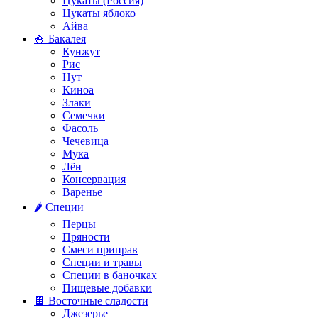
Цукаты (Россия)
Цукаты яблоко
Айва
🍚 Бакалея
Кунжут
Рис
Нут
Киноа
Злаки
Семечки
Фасоль
Чечевица
Мука
Лён
Консервация
Варенье
🌶️ Специи
Перцы
Пряности
Смеси приправ
Специи и травы
Специи в баночках
Пищевые добавки
🍫 Восточные сладости
Джезерье