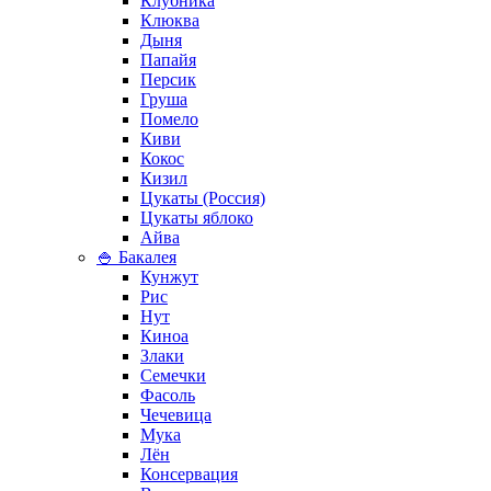
Клубника
Клюква
Дыня
Папайя
Персик
Груша
Помело
Киви
Кокос
Кизил
Цукаты (Россия)
Цукаты яблоко
Айва
🍚 Бакалея
Кунжут
Рис
Нут
Киноа
Злаки
Семечки
Фасоль
Чечевица
Мука
Лён
Консервация