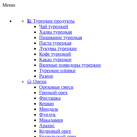
Меню
🕌 Турецкие продукты
Чай турецкий
Халва турецкая
Пишмание турецкая
Паста турецкая
Лукумы турецкие
Кофе турецкий
Какао турецкое
Вяленые помидоры турецкие
Турецкие оливки
Разное
🌰 Орехи
Ореховые смеси
Грецкий орех
Фисташка
Кешью
Миндаль
Фундук
Макадамия
Арахис
Кедровый орех
Бразильский орех