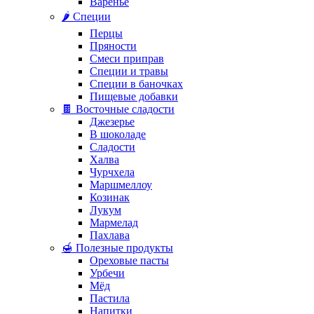
Варенье
🌶️ Специи
Перцы
Пряности
Смеси приправ
Специи и травы
Специи в баночках
Пищевые добавки
🍫 Восточные сладости
Джезерье
В шоколаде
Сладости
Халва
Чурчхела
Маршмеллоу
Козинак
Лукум
Мармелад
Пахлава
🍯 Полезные продукты
Ореховые пасты
Урбечи
Мёд
Пастила
Напитки