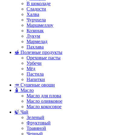
В шоколаде
Сладости
Халва
Чурчхела
Маршмеллоу
Козинак
Лукум
Мармелад
Пахлава
🍯 Полезные продукты
Ореховые пасты
Урбечи
Мёд
Пастила
Напитки
🥕 Сушеные овощи
🧴 Масло
Масло для плова
Масло оливковое
Масло кокосовое
🍃 Чай
Зеленый
Фруктовый
Травяной
Черный