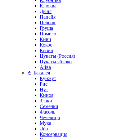
Клубника
Клюква
Дыня
Папайя
Персик
Груша
Помело
Киви
Кокос
Кизил
Цукаты (Россия)
Цукаты яблоко
Айва
🍚 Бакалея
Кунжут
Рис
Нут
Киноа
Злаки
Семечки
Фасоль
Чечевица
Мука
Лён
Консервация