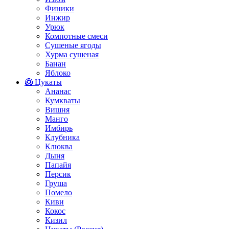
Финики
Инжир
Урюк
Компотные смеси
Сушеные ягоды
Хурма сушеная
Банан
Яблоко
🥝 Цукаты
Ананас
Кумкваты
Вишня
Манго
Имбирь
Клубника
Клюква
Дыня
Папайя
Персик
Груша
Помело
Киви
Кокос
Кизил