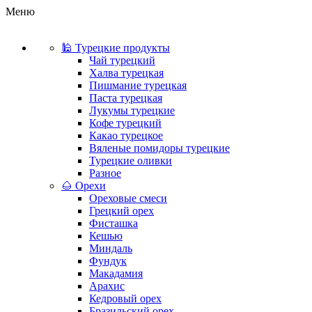
Меню
🕌 Турецкие продукты
Чай турецкий
Халва турецкая
Пишмание турецкая
Паста турецкая
Лукумы турецкие
Кофе турецкий
Какао турецкое
Вяленые помидоры турецкие
Турецкие оливки
Разное
🌰 Орехи
Ореховые смеси
Грецкий орех
Фисташка
Кешью
Миндаль
Фундук
Макадамия
Арахис
Кедровый орех
Бразильский орех