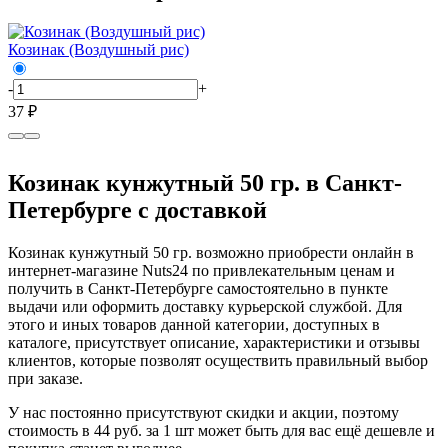
Козинак (Воздушный рис)
К
-
+
-
37 ₽
5
Козинак кунжутный 50 гр. в Санкт-
Петербурге с доставкой
Козинак кунжутный 50 гр. возможно приобрести онлайн в
интернет-магазине Nuts24 по привлекательным ценам и
получить в Санкт-Петербурге самостоятельно в пункте
выдачи или оформить доставку курьерской службой. Для
этого и иных товаров данной категории, доступных в
каталоге, присутствует описание, характеристики и отзывы
клиентов, которые позволят осуществить правильный выбор
при заказе.
У нас постоянно присутствуют скидки и акции, поэтому
стоимость в 44 руб. за 1 шт может быть для вас ещё дешевле и