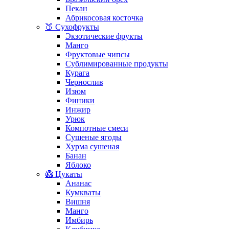
Пекан
Абрикосовая косточка
🍑 Сухофрукты
Экзотические фрукты
Манго
Фруктовые чипсы
Сублимированные продукты
Курага
Чернослив
Изюм
Финики
Инжир
Урюк
Компотные смеси
Сушеные ягоды
Хурма сушеная
Банан
Яблоко
🥝 Цукаты
Ананас
Кумкваты
Вишня
Манго
Имбирь