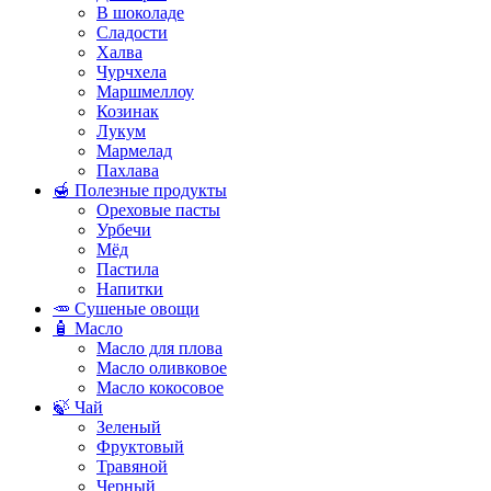
В шоколаде
Сладости
Халва
Чурчхела
Маршмеллоу
Козинак
Лукум
Мармелад
Пахлава
🍯 Полезные продукты
Ореховые пасты
Урбечи
Мёд
Пастила
Напитки
🥕 Сушеные овощи
🧴 Масло
Масло для плова
Масло оливковое
Масло кокосовое
🍃 Чай
Зеленый
Фруктовый
Травяной
Черный