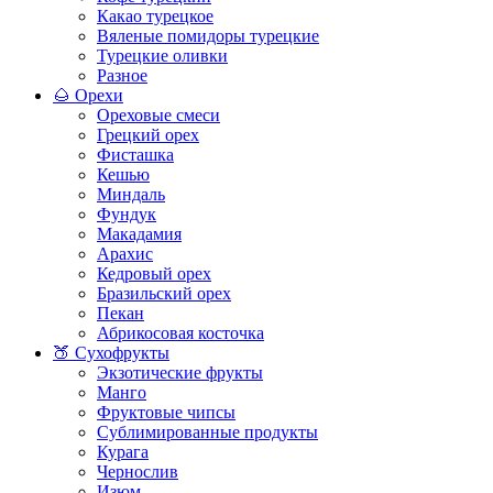
Какао турецкое
Вяленые помидоры турецкие
Турецкие оливки
Разное
🌰 Орехи
Ореховые смеси
Грецкий орех
Фисташка
Кешью
Миндаль
Фундук
Макадамия
Арахис
Кедровый орех
Бразильский орех
Пекан
Абрикосовая косточка
🍑 Сухофрукты
Экзотические фрукты
Манго
Фруктовые чипсы
Сублимированные продукты
Курага
Чернослив
Изюм