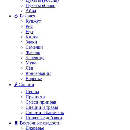
Цукаты (Россия)
Цукаты яблоко
Айва
🍚 Бакалея
Кунжут
Рис
Нут
Киноа
Злаки
Семечки
Фасоль
Чечевица
Мука
Лён
Консервация
Варенье
🌶️ Специи
Перцы
Пряности
Смеси приправ
Специи и травы
Специи в баночках
Пищевые добавки
🍫 Восточные сладости
Джезерье