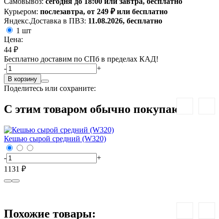
Самовывоз:
сегодня до 18:00 или завтра, бесплатно
Курьером:
послезавтра, от 249 ₽ или бесплатно
Яндекс.Доставка в ПВЗ:
11.08.2026, бесплатно
1 шт
Цена:
44 ₽
Бесплатно доставим по СПб в пределах КАД!
-
+
В корзину
Поделитесь или сохраните:
С этим товаром обычно покупают:
Кешью сырой средний (W320)
-
+
-
1131 ₽
1
Похожие товары: