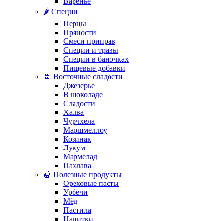
Варенье
🌶️ Специи
Перцы
Пряности
Смеси приправ
Специи и травы
Специи в баночках
Пищевые добавки
🍫 Восточные сладости
Джезерье
В шоколаде
Сладости
Халва
Чурчхела
Маршмеллоу
Козинак
Лукум
Мармелад
Пахлава
🍯 Полезные продукты
Ореховые пасты
Урбечи
Мёд
Пастила
Напитки