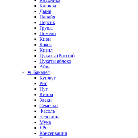
Клубника
Клюква
Дыня
Папайя
Персик
Груша
Помело
Киви
Кокос
Кизил
Цукаты (Россия)
Цукаты яблоко
Айва
🍚 Бакалея
Кунжут
Рис
Нут
Киноа
Злаки
Семечки
Фасоль
Чечевица
Мука
Лён
Консервация