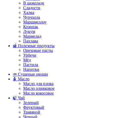
В шоколаде
Сладости
Халва
Чурчхела
Маршмеллоу
Козинак
Лукум
Мармелад
Пахлава
🍯 Полезные продукты
Ореховые пасты
Урбечи
Мёд
Пастила
Напитки
🥕 Сушеные овощи
🧴 Масло
Масло для плова
Масло оливковое
Масло кокосовое
🍃 Чай
Зеленый
Фруктовый
Травяной
Черный