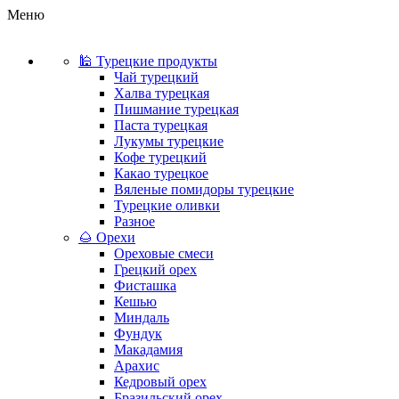
Меню
🕌 Турецкие продукты
Чай турецкий
Халва турецкая
Пишмание турецкая
Паста турецкая
Лукумы турецкие
Кофе турецкий
Какао турецкое
Вяленые помидоры турецкие
Турецкие оливки
Разное
🌰 Орехи
Ореховые смеси
Грецкий орех
Фисташка
Кешью
Миндаль
Фундук
Макадамия
Арахис
Кедровый орех
Бразильский орех