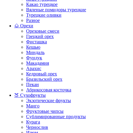
Какао турецкое
Вяленые помидоры турецкие
Турецкие оливки
Разное
🌰 Орехи
Ореховые смеси
Грецкий орех
Фисташка
Кешью
Миндаль
Фундук
Макадамия
Арахис
Кедровый орех
Бразильский орех
Пекан
Абрикосовая косточка
🍑 Сухофрукты
Экзотические фрукты
Манго
Фруктовые чипсы
Сублимированные продукты
Курага
Чернослив
Изюм