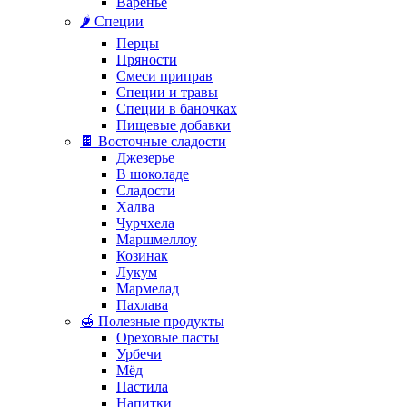
Варенье
🌶️ Специи
Перцы
Пряности
Смеси приправ
Специи и травы
Специи в баночках
Пищевые добавки
🍫 Восточные сладости
Джезерье
В шоколаде
Сладости
Халва
Чурчхела
Маршмеллоу
Козинак
Лукум
Мармелад
Пахлава
🍯 Полезные продукты
Ореховые пасты
Урбечи
Мёд
Пастила
Напитки