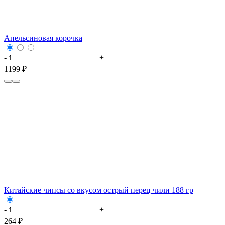
Апельсиновая корочка
-
+
1199 ₽
Китайские чипсы со вкусом острый перец чили 188 гр
-
+
264 ₽