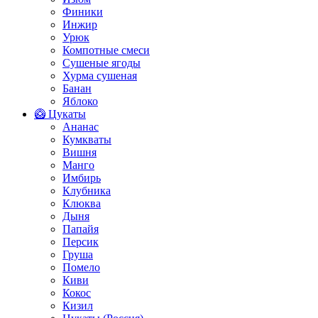
Финики
Инжир
Урюк
Компотные смеси
Сушеные ягоды
Хурма сушеная
Банан
Яблоко
🥝 Цукаты
Ананас
Кумкваты
Вишня
Манго
Имбирь
Клубника
Клюква
Дыня
Папайя
Персик
Груша
Помело
Киви
Кокос
Кизил