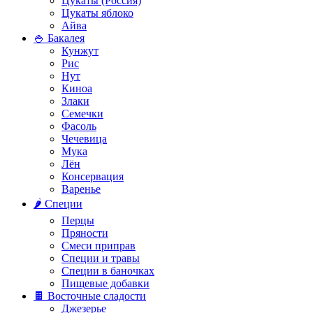
Цукаты (Россия)
Цукаты яблоко
Айва
🍚 Бакалея
Кунжут
Рис
Нут
Киноа
Злаки
Семечки
Фасоль
Чечевица
Мука
Лён
Консервация
Варенье
🌶️ Специи
Перцы
Пряности
Смеси приправ
Специи и травы
Специи в баночках
Пищевые добавки
🍫 Восточные сладости
Джезерье