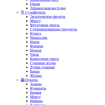
Пекан
Абрикосовая косточка
🍑 Сухофрукты
Экзотические фрукты
Манго
Фруктовые чипсы
Сублимированные продукты
Курага
Чернослив
Изюм
Финики
Инжир
Урюк
Компотные смеси
Сушеные ягоды
Хурма сушеная
Банан
Яблоко
🥝 Цукаты
Ананас
Кумкваты
Вишня
Манго
Имбирь