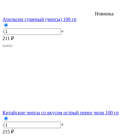
Новинка
Апельсин сушеный (чипсы) 100 гр
-
+
211 ₽
Китайские чипсы со вкусом острый перец чили 100 гр
-
+
215 ₽