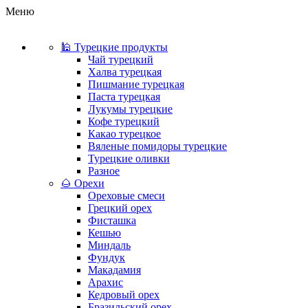
Меню
🕌 Турецкие продукты
Чай турецкий
Халва турецкая
Пишмание турецкая
Паста турецкая
Лукумы турецкие
Кофе турецкий
Какао турецкое
Вяленые помидоры турецкие
Турецкие оливки
Разное
🌰 Орехи
Ореховые смеси
Грецкий орех
Фисташка
Кешью
Миндаль
Фундук
Макадамия
Арахис
Кедровый орех
Бразильский орех