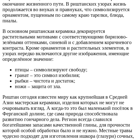
окончание жизненного пути. В риштанских узорах жизнь
продолжается во внуках и правнуках, что символизируется
орнаментом, пущенным по самому краю тарелки, блюда,
пиалы.
В основном риштанская керамика декорируется
растительными мотивами с соответствующими бирюзово-
зелёными оттенками, синевой и с добавлением коричневого
контраста. Кроме орнаментов и растительных элементов, в
узорах нередко включаются другие изображения, имеющие
определённое значение:
птицы – символизируют свободу;
гранат – это символ изобилия;
рыбки – чистота и достаток;
ножи – защита от зла.
Риштан сегодня известен миру как крупнейшая в Средней
Азии мастерская керамики, изделия которых не могут не
очаровывать взгляд. А когда-то это был маленький посёлок в
Ферганской долине, где сама природа способствовала
развитию гончарного дела. Регион всегда славился
богатейшими запасами качественной глины, для прочности
которой особой обработки было и не нужно. Местные травы
чудесно подходят для изготовления ишкора (глазури) сочных,