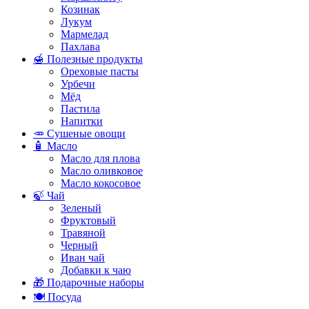
Козинак
Лукум
Мармелад
Пахлава
🍯 Полезные продукты
Ореховые пасты
Урбечи
Мёд
Пастила
Напитки
🥕 Сушеные овощи
🧴 Масло
Масло для плова
Масло оливковое
Масло кокосовое
🍃 Чай
Зеленый
Фруктовый
Травяной
Черный
Иван чай
Добавки к чаю
🎁 Подарочные наборы
🍽️ Посуда