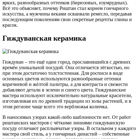
ярких, разнообразных оттенков (бирюзовых, изумрудных).
Всё это объясняет, почему Риштан стал корнем гончарного
искусства, а мужчины веками осваивали ремесло, передавая
последующим поколениям свои секретные рецепты глины и
красок.
Гиждуванская керамика
Гиждуван – это ещё один город, прославившийся с древних
времён уникальной посудой. Она отличается лёгкостью, но
при этом достаточно толстостенная. Для росписи в виде
основных цветов используются разнообразные оттенки
коричневой и жёлтой палитры, а для контраста и свежести
добавляют детали в зелени и синего цвета. Гиждуванские
мастера используют исключительно натуральные красители,
изготавливая их по древней традиции из золы растений, и в
этом регионе чаще всего это верблюжья колючка.
В наносимых узорах какой-либо шаблонности нет. От работ
риштанских мастеров с чёткими линиями гиждуванскую
посуду отличают расплывчатые узоры. В остальном у каждого
мастера свой стиль, а у гончарных династий – собственные