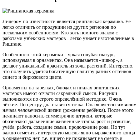
Лидером по известности является риштанская керамика. Её
легко отличить от продукции из других регионов по
нескольким особенностям. Кто хоть немного знаком с
работами узбекских мастеров - легко узнает изготовленные в
Риштане.
Особенность этой керамики – яркая голубая глазурь,
используемая в орнаментах. Она называется «ишкор», а
делают уникальный краситель из золы растений. Интересно,
что получить удаётся богатейшую палитру разных оттенков
синего и бирюзового цвета.
Орнаменты на тарелках, блюдах и пиалах риштанских
мастеров имеют отчасти сакральный смысл. Рисунки
выполняются по строго определённой методике. Очень
чёткие. По центру дна ставится точка. Она является символом
начала человеческой жизни (рождения ребёнка). После этого
начинают наносить симметрично штрихи, которые
обозначают дальнейшие жизненные этапы: рост и развитие,
учёба, работа, создание семьи, продолжение рода. Но тут
важно отметить интересную мысль: явно выраженного конца
в орнаментах нет, т.е. ничего не показывает на смерть и