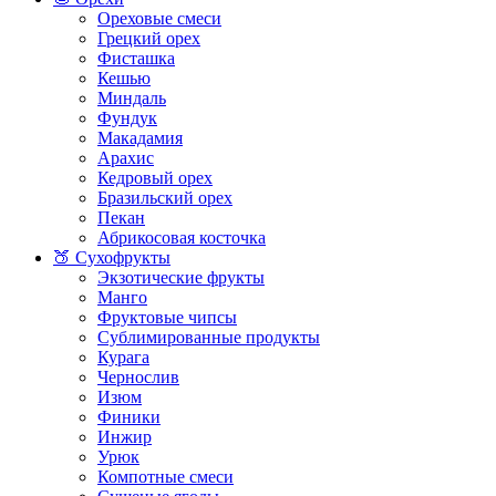
Ореховые смеси
Грецкий орех
Фисташка
Кешью
Миндаль
Фундук
Макадамия
Арахис
Кедровый орех
Бразильский орех
Пекан
Абрикосовая косточка
🍑 Сухофрукты
Экзотические фрукты
Манго
Фруктовые чипсы
Сублимированные продукты
Курага
Чернослив
Изюм
Финики
Инжир
Урюк
Компотные смеси