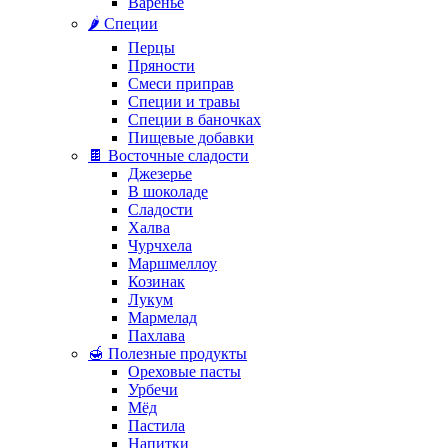
Варенье
🌶️ Специи
Перцы
Пряности
Смеси приправ
Специи и травы
Специи в баночках
Пищевые добавки
🍫 Восточные сладости
Джезерье
В шоколаде
Сладости
Халва
Чурчхела
Маршмеллоу
Козинак
Лукум
Мармелад
Пахлава
🍯 Полезные продукты
Ореховые пасты
Урбечи
Мёд
Пастила
Напитки