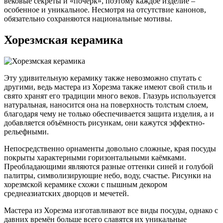
вековые секреты и «почерк», поэтому каждое изделие –
особенное и уникальное. Несмотря на отсутствие канонов,
обязательно сохраняются национальные мотивы.
Хорезмская керамика
Эту удивительную керамику также невозможно спутать с
другими, ведь мастера из Хорезма также имеют свой стиль и
свято хранят его традиции много веков. Глазурь используется
натуральная, наносится она на поверхность толстым слоем,
благодаря чему не только обеспечивается защита изделия, а и
добавляется объёмность рисункам, они кажутся эффектно-
рельефными.
Непосредственно орнаменты довольно сложные, края посуды
покрыты характерными горизонтальными каёмками.
Преобладающими являются разные оттенки синей и голубой
палитры, символизирующие небо, воду, счастье. Рисунки на
хорезмской керамике схожи с пышным декором
среднеазиатских дворцов и мечетей.
Мастера из Хорезма изготавливают все виды посуды, однако с
давних времён больше всего славятся их уникальные