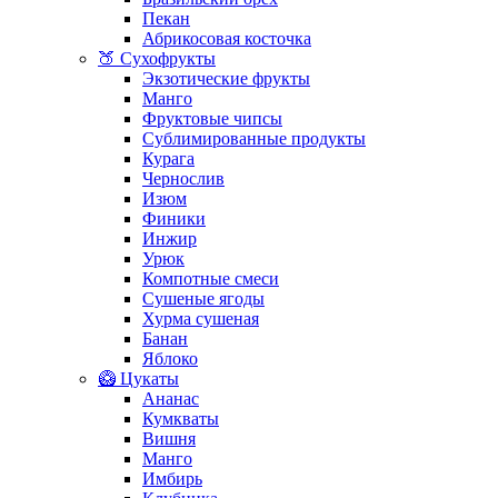
Пекан
Абрикосовая косточка
🍑 Сухофрукты
Экзотические фрукты
Манго
Фруктовые чипсы
Сублимированные продукты
Курага
Чернослив
Изюм
Финики
Инжир
Урюк
Компотные смеси
Сушеные ягоды
Хурма сушеная
Банан
Яблоко
🥝 Цукаты
Ананас
Кумкваты
Вишня
Манго
Имбирь