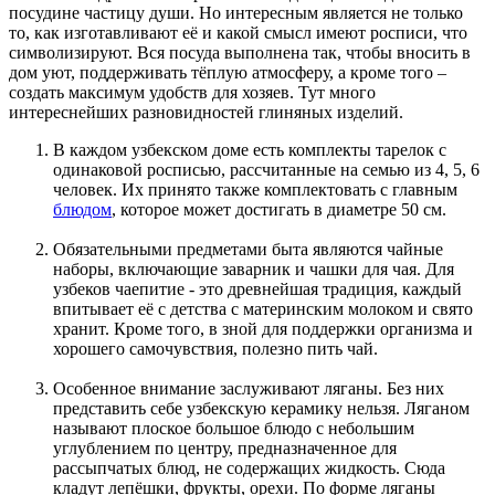
посудине частицу души. Но интересным является не только
то, как изготавливают её и какой смысл имеют росписи, что
символизируют. Вся посуда выполнена так, чтобы вносить в
дом уют, поддерживать тёплую атмосферу, а кроме того –
создать максимум удобств для хозяев. Тут много
интереснейших разновидностей глиняных изделий.
В каждом узбекском доме есть комплекты тарелок с
одинаковой росписью, рассчитанные на семью из 4, 5, 6
человек. Их принято также комплектовать с главным
блюдом
, которое может достигать в диаметре 50 см.
Обязательными предметами быта являются чайные
наборы, включающие заварник и чашки для чая. Для
узбеков чаепитие - это древнейшая традиция, каждый
впитывает её с детства с материнским молоком и свято
хранит. Кроме того, в зной для поддержки организма и
хорошего самочувствия, полезно пить чай.
Особенное внимание заслуживают ляганы. Без них
представить себе узбекскую керамику нельзя. Ляганом
называют плоское большое блюдо с небольшим
углублением по центру, предназначенное для
рассыпчатых блюд, не содержащих жидкость. Сюда
кладут лепёшки, фрукты, орехи. По форме ляганы