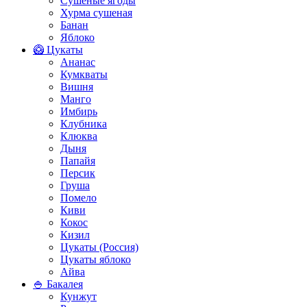
Сушеные ягоды
Хурма сушеная
Банан
Яблоко
🥝 Цукаты
Ананас
Кумкваты
Вишня
Манго
Имбирь
Клубника
Клюква
Дыня
Папайя
Персик
Груша
Помело
Киви
Кокос
Кизил
Цукаты (Россия)
Цукаты яблоко
Айва
🍚 Бакалея
Кунжут