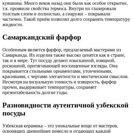
кувшины. Много веков назад они были как особое открытие,
т.к. проявили свойства термоса. Внутри их глазировали
толстым слоем и полностью, а снаружи – покрывали
частично. Такой приём позволял долго сохранять температуру
жидкости.
Самаркандский фарфор
Особенным является фарфор, предлагаемый мастерами из
Самарканда. Их изделия также высоко ценятся как в стране,
так и в мире. Тут посуду делают изысканной, изящной,
роскошной, притягивающей восхищенные взгляды. Она
покрывается стильными орнаментами, утонченными,
красивыми, с чертами элегантности и мистическим смыслом.
Несмотря на визуальную тонкость и изящность, фарфор
прочен, выдерживает температуры, сохраняет
презентабельность долгие годы.
Разновидности аутентичной узбекской
посуды
Узбекская керамика – это уникальные вещи от мастеров,
освоивших древнейшее ремесло и отдающих каждой