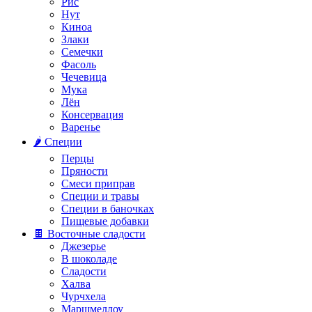
Рис
Нут
Киноа
Злаки
Семечки
Фасоль
Чечевица
Мука
Лён
Консервация
Варенье
🌶️ Специи
Перцы
Пряности
Смеси приправ
Специи и травы
Специи в баночках
Пищевые добавки
🍫 Восточные сладости
Джезерье
В шоколаде
Сладости
Халва
Чурчхела
Маршмеллоу