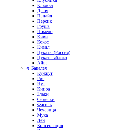
Клубника
Клюква
Дыня
Папайя
Персик
Груша
Помело
Киви
Кокос
Кизил
Цукаты (Россия)
Цукаты яблоко
Айва
🍚 Бакалея
Кунжут
Рис
Нут
Киноа
Злаки
Семечки
Фасоль
Чечевица
Мука
Лён
Консервация