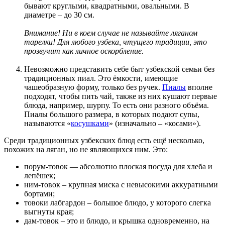
бывают круглыми, квадратными, овальными. В
диаметре – до 30 см.
Внимание! Ни в коем случае не называйте ляганом
тарелки! Для любого узбека, чтущего традиции, это
прозвучит как личное оскорбление.
Невозможно представить себе быт узбекской семьи без
традиционных пиал. Это ёмкости, имеющие
чашеобразную форму, только без ручек.
Пиалы
вполне
подходят, чтобы пить чай, также из них кушают первые
блюда, например, шурпу. То есть они разного объёма.
Пиалы большого размера, в которых подают супы,
называются «
косушками
» (изначально – «косами»).
Среди традиционных узбекских блюд есть ещё несколько,
похожих на ляган, но не являющихся ним. Это:
порум-товок — абсолютно плоская посуда для хлеба и
лепёшек;
ним-товок – крупная миска с невысокими аккуратными
бортами;
товоки лабгардон – большое блюдо, у которого слегка
выгнуты края;
дам-товок – это и блюдо, и крышка одновременно, на