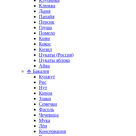
Клубника
Клюква
Дыня
Папайя
Персик
Груша
Помело
Киви
Кокос
Кизил
Цукаты (Россия)
Цукаты яблоко
Айва
🍚 Бакалея
Кунжут
Рис
Нут
Киноа
Злаки
Семечки
Фасоль
Чечевица
Мука
Лён
Консервация