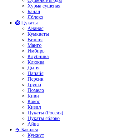
Сушеные ягоды
Хурма сушеная
Банан
Яблоко
🥝 Цукаты
Ананас
Кумкваты
Вишня
Манго
Имбирь
Клубника
Клюква
Дыня
Папайя
Персик
Груша
Помело
Киви
Кокос
Кизил
Цукаты (Россия)
Цукаты яблоко
Айва
🍚 Бакалея
Кунжут