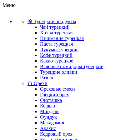
Меню
🕌 Турецкие продукты
Чай турецкий
Халва турецкая
Пишмание турецкая
Паста турецкая
Лукумы турецкие
Кофе турецкий
Какао турецкое
Вяленые помидоры турецкие
Турецкие оливки
Разное
🌰 Орехи
Ореховые смеси
Грецкий орех
Фисташка
Кешью
Миндаль
Фундук
Макадамия
Арахис
Кедровый орех
Бразильский орех