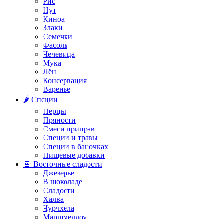
Рис
Нут
Киноа
Злаки
Семечки
Фасоль
Чечевица
Мука
Лён
Консервация
Варенье
🌶️ Специи
Перцы
Пряности
Смеси приправ
Специи и травы
Специи в баночках
Пищевые добавки
🍫 Восточные сладости
Джезерье
В шоколаде
Сладости
Халва
Чурчхела
Маршмеллоу