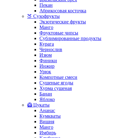
Пекан
Абрикосовая косточка
🍑 Сухофрукты
Экзотические фрукты
Манго
Фруктовые чипсы
Сублимированные продукты
Курага
Чернослив
Изюм
Финики
Инжир
Урюк
Компотные смеси
Сушеные ягоды
Хурма сушеная
Банан
Яблоко
🥝 Цукаты
Ананас
Кумкваты
Вишня
Манго
Имбирь