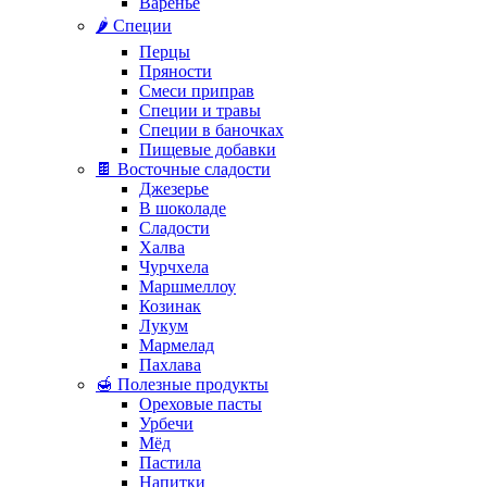
Варенье
🌶️ Специи
Перцы
Пряности
Смеси приправ
Специи и травы
Специи в баночках
Пищевые добавки
🍫 Восточные сладости
Джезерье
В шоколаде
Сладости
Халва
Чурчхела
Маршмеллоу
Козинак
Лукум
Мармелад
Пахлава
🍯 Полезные продукты
Ореховые пасты
Урбечи
Мёд
Пастила
Напитки