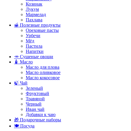
Козинак
Лукум
Мармелад
Пахлава
🍯 Полезные продукты
Ореховые пасты
Урбечи
Мёд
Пастила
Напитки
🥕 Сушеные овощи
🧴 Масло
Масло для плова
Масло оливковое
Масло кокосовое
🍃 Чай
Зеленый
Фруктовый
Травяной
Черный
Иван чай
Добавки к чаю
🎁 Подарочные наборы
🍽️ Посуда