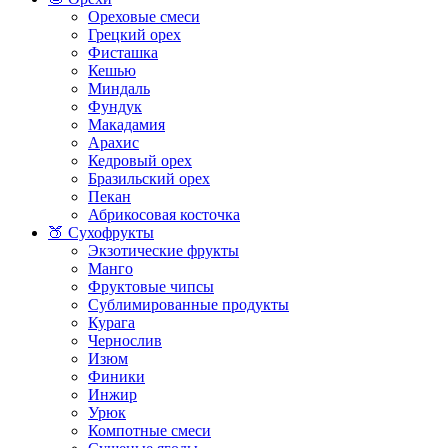
Ореховые смеси
Грецкий орех
Фисташка
Кешью
Миндаль
Фундук
Макадамия
Арахис
Кедровый орех
Бразильский орех
Пекан
Абрикосовая косточка
🍑 Сухофрукты
Экзотические фрукты
Манго
Фруктовые чипсы
Сублимированные продукты
Курага
Чернослив
Изюм
Финики
Инжир
Урюк
Компотные смеси